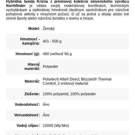
Hybridná bunda Krizna z prémiovej kolekcie slovenského výrobcu
Northfinder
je vďaka svojej materiálovej konštrukcii, technickým
vychytávkam a optimálnej hmotnosti ideálnym spoločníkom pre náročné
pohybové aktivity v mrazivom počasí, či už sa jedná o skialp alebo iné
zimné športy alebo náročnú turistiku v snehu a mraze.
Model:
Ženský
Hmotnosť -
401 - 500 g
kategória:
Hmotnosť (g):
480 (veľkosť M) g
Hlavný
Polyester
materiál:
Polartec® Alfa® Direct, Blizzard® Thermal
Materiál:
Comfort, 2-vrstvový materiál
Zloženie:
100% polyamid, 100% polyester
Vodeodolnosť:
Áno
Vetruodolnosť:
Áno
Vodný stĺpec:
10000 (Wp:Mm)