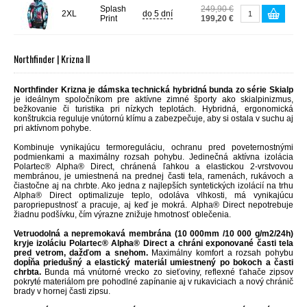
Splash
249,90 €
2XL
do 5 dní
Print
199,20 €
Northfinder | Krizna II
Northfinder Krizna je dámska technická hybridná bunda zo série Skialp
je ideálnym spoločníkom pre aktívne zimné športy ako skialpinizmus,
bežkovanie či turistika pri nízkych teplotách. Hybridná, ergonomická
konštrukcia reguluje vnútornú klímu a zabezpečuje, aby si ostala v suchu aj
pri aktívnom pohybe.
Kombinuje vynikajúcu termoreguláciu, ochranu pred poveternostnými
podmienkami a maximálny rozsah pohybu. Jedinečná aktívna izolácia
Polartec® Alpha® Direct, chránená ľahkou a elastickou 2-vrstvovou
membránou, je umiestnená na prednej časti tela, ramenách, rukávoch a
čiastočne aj na chrbte. Ako jedna z najlepších syntetických izolácií na trhu
Alpha® Direct optimalizuje teplo, odoláva vlhkosti, má vynikajúcu
paropriepustnosť a pracuje, aj keď je mokrá.
Alpha® Direct nepotrebuje
žiadnu podšívku, čím výrazne znižuje hmotnosť oblečenia.
Vetruodolná a nepremokavá membrána (10 000mm /10 000 g/m2/24h)
kryje izoláciu Polartec® Alpha® Direct a chráni exponované časti tela
pred vetrom, dažďom a snehom.
Maximálny komfort a rozsah pohybu
dopĺňa priedušný a elastický materiál umiestnený po bokoch a časti
chrbta.
Bunda má vnútorné vrecko zo sieťoviny, reflexné ťahače zipsov
pokryté materiálom pre pohodlné zapínanie aj v rukaviciach a nový chránič
brady v hornej časti zipsu.