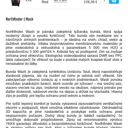
2XL
do 5 dní
Red
139,30 €
Northfinder | Wash
Northfinder Wash je pánska zateplená lyžiarska bunda, ktorá spája
moderný dizajn a vysokú funkčnosť. Táto bunda vás nesklame ani v
náročných zimných podmienkach – je ideálna na sneh, chlad, vietor aj
dažďové prehánky. Vďaka dvojvrstvovému membránovému materiálu je
plne vodeodolná a vetruodolná s parametrami 5 000 mm H2O a
priedušnosťou 5 000 g/m²/24 h. Kritické švy sú podlepené, čím sa zvyšuje
ochrana pred vlhkosťou. Ekologická vodeodpudivá úprava DWR bez PFC
látok zabezpečí, že vlhkosť sa bude v podobe malých kvapiek kĺzať dole a
nenasiakne do látky.
Bunda Wash je zateplená syntetickou izoláciou Seal, ktorá napodobňuje
vlastnosti páperia, ale na rozdiel od neho je odolná voči vlhkosti, čím
zabezpečuje výbornú izoláciu aj v mokrých podmienkach. Wash ponúka
množstvo praktických funkcií, ktoré oceníte pri lyžovaní – má snežný pás,
viacero vreciek na zips, vnútorné vrecko na okuliare, náprsný priestor pre
ďalšie drobnosti, rukávové vrecko na skipas a držiak na slúchadlá. Hlavný
zips je podšitý, pre lepšiu ochranu pred vetrom a mokrom.
Pre vyšší tepelný komfort je bunda vybavená zipsovateľnými ventilačnými
otvormi v podpazuší, ktoré umožnia efektívne odvetrávanie. Odnímateľná
3D kapucňa je plne nastaviteľná a poskytuje extra ochranu pred
nepriaznivým počasím. Dolný okraj bundy je taktiež nastaviteľný, čo
umožňuje dokonalé prispôsobenie. Zipsy od renomovaného výrobcu
YKK® garantujú dlhodobú a bezproblémovú funkčnosť. Northfinder Wash
je skvelou voľbou pre tých, ktorí v lyžiarskej bunde hľadajú ideálnu