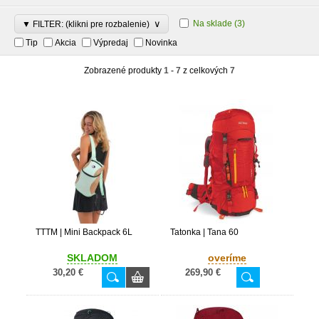
∨
Na sklade
(3)
▼ FILTER: (klikni pre rozbalenie)
Tip
Akcia
Výpredaj
Novinka
Zobrazené produkty
1 - 7
z celkových
7
TTTM | Mini Backpack 6L
Tatonka | Tana 60
SKLADOM
overíme
30,20 €
269,90 €