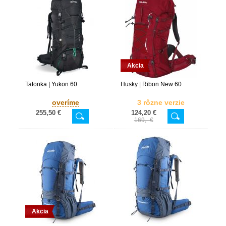
Akcia
Tatonka | Yukon 60
Husky | Ribon New 60
overíme
3 rôzne verzie
255,50 €
124,20 €
169,- €
Akcia