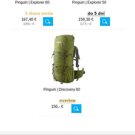
Pinguin | Explorer 60
Pinguin | Explorer 50
3 rôzne verzie
do 5 dní
167,40 €
159,30 €
186,- €
177,- €
Pinguin | Discovery 60
overíme
150,- €