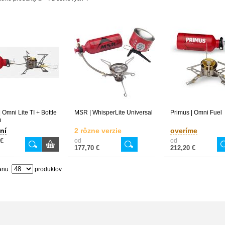
 Omni Lite TI + Bottle
MSR | WhisperLite Universal
Primus | Omni Fuel
h
ní
2 rôzne verzie
overíme
 €
od
od
177,70 €
212,20 €
anu:
produktov.