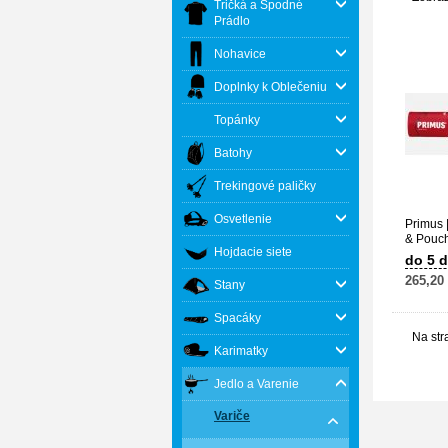
Tričká a Spodné
Prádlo
Nohavice
Doplnky k Oblečeniu
Topánky
Batohy
Trekingové paličky
Osvetlenie
Primus |
& Pouc
Hojdacie siete
do 5 d
265,20
Stany
Spacáky
Na str
Karimatky
Jedlo a Varenie
Variče