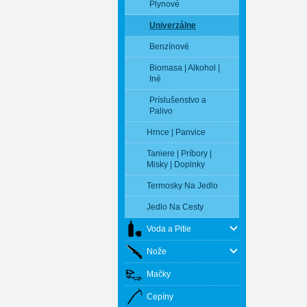
Plynové
Univerzálne
Benzínové
Biomasa | Alkohol |
Iné
Príslušenstvo a
Palivo
Hrnce | Panvice
Taniere | Príbory |
Misky | Doplnky
Termosky Na Jedlo
Jedlo Na Cesty
Voda a Pitie
Nože
Mačky
Cepíny