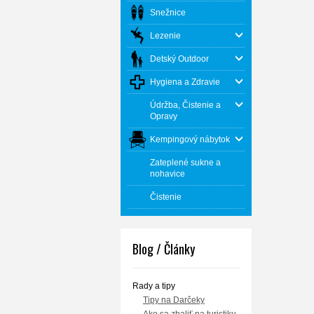
Snežnice
Lezenie
Detský Outdoor
Hygiena a Zdravie
Údržba, Čistenie a
Opravy
Kempingový nábytok
Zateplené sukne a
nohavice
Čistenie
Blog / Články
Rady a tipy
Tipy na Darčeky