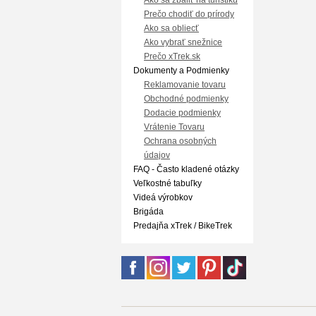
Ako sa zbaliť na turistiku
Prečo chodiť do prírody
Ako sa obliecť
Ako vybrať snežnice
Prečo xTrek.sk
Dokumenty a Podmienky
Reklamovanie tovaru
Obchodné podmienky
Dodacie podmienky
Vrátenie Tovaru
Ochrana osobných
údajov
FAQ - Často kladené otázky
Veľkostné tabuľky
Videá výrobkov
Brigáda
Predajňa xTrek / BikeTrek