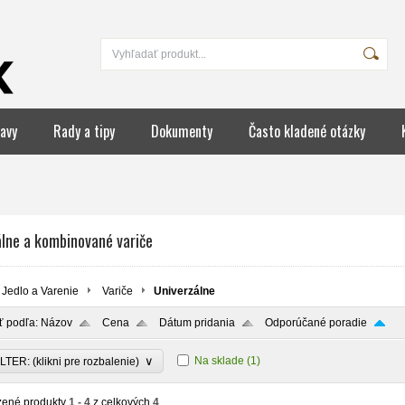
avy
Rady a tipy
Dokumenty
Často kladené otázky
álne a kombinované variče
Jedlo a Varenie
Variče
Univerzálne
ť podľa:
Názov
Cena
Dátum pridania
Odporúčané poradie
∨
Na sklade
(1)
LTER: (klikni pre rozbalenie)
zené produkty
1 - 4
z celkových
4