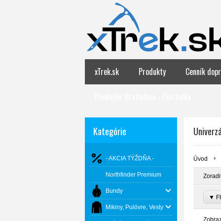
xTrek.sk
Produkty
Cenník dopr
Predajňa: Bratislava - Petržalka
Kategórie
Univerz
- AKCIA TÝŽDŇA -
Úvod
Northfinder Premium
Zoradi
Bundy
▼ FI
Mikiny, Pulóvre, Vesty
Zobra