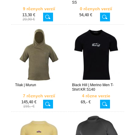
SS
9 rôznych verzií
0 rôznych verzií
13,30 €
54,40 €
20,90 €
Tilak | Murun
Black Hill | Merino Men T-
Shirt KR S140
7 rôznych verzií
4 rôzne verzie
145,40 €
69,- €
155,- €