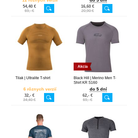
12 rôznych verzií
do 5 dní
54,40 €
16,60 €
69,- €
20,90 €
Akcia
Tilak | Ultralite T-shirt
Black Hill | Merino Men T-
Shirt KR S160
6 rôznych verzií
do 5 dní
32,- €
62,- €
34,40 €
69,- €