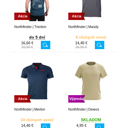
Akcia
Akcia
Northfinder | Trenton
Northfinder | Masdy
do 5 dní
6 rôznych verzií
16,60 €
14,40 €
20,90 €
26,90 €
Akcia
Výpredaj
Northfinder | Merton
Northfinder | Dewos
10 rôznych verzií
SKLADOM
14,40 €
4,95 €