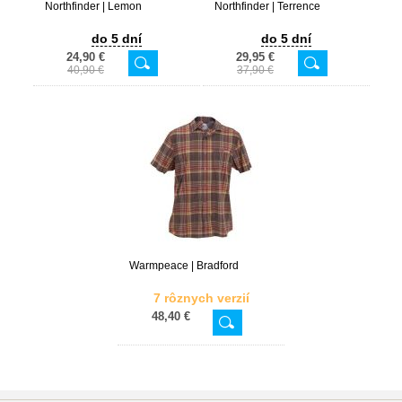
Northfinder | Lemon
Northfinder | Terrence
do 5 dní
do 5 dní
24,90 €
29,95 €
40,90 €
37,90 €
Warmpeace | Bradford
7 rôznych verzií
48,40 €