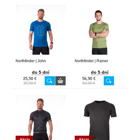
Northfinder | John
Northfinder | Rainer
do 5 dní
do 5 dní
25,50 €
56,90 €
30,90 €
63,90 €
Akcia
Akcia