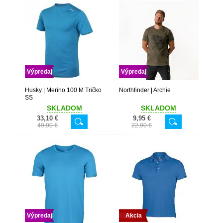
Výpredaj
Výpredaj
Husky | Merino 100 M Tričko
Northfinder | Archie
SS
SKLADOM
SKLADOM
33,10 €
9,95 €
49,90 €
22,90 €
Výpredaj
Akcia