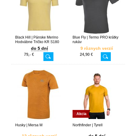
Black Hill | Pánske Merino
Blue Fly | Termo PRO krátky
Hodvábne Tričko KR S180
rukáv
do 5 dní
9 rôznych verzií
79,- €
24,90 €
Akcia
Husky | Mersa M
Northfinder | Tyrell