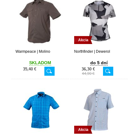
Akcia
Warmpeace | Molino
Northfinder | Dewerol
SKLADOM
do 5 dní
35,40 €
36,30 €
44,90 €
Akcia