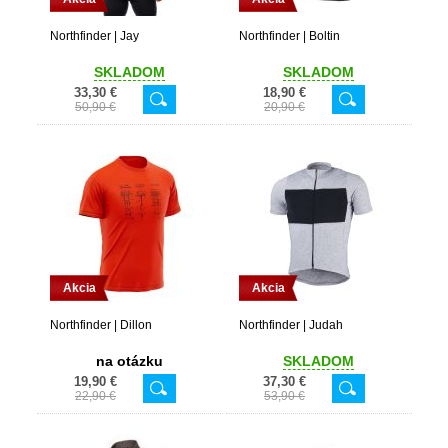
Northfinder | Jay
Northfinder | Boltin
SKLADOM
SKLADOM
33,30 €
18,90 €
50,90 €
20,90 €
Akcia
Akcia
Northfinder | Dillon
Northfinder | Judah
na otázku
SKLADOM
19,90 €
37,30 €
22,90 €
53,90 €