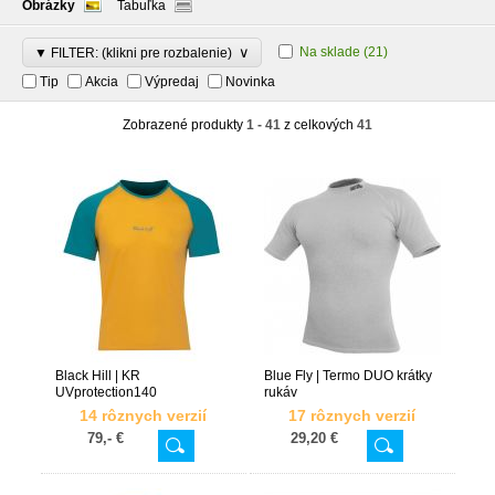
Obrázky
Tabuľka
∨
Na sklade
(21)
▼ FILTER: (klikni pre rozbalenie)
Tip
Akcia
Výpredaj
Novinka
Zobrazené produkty
1 - 41
z celkových
41
Black Hill | KR
Blue Fly | Termo DUO krátky
UVprotection140
rukáv
14 rôznych verzií
17 rôznych verzií
79,- €
29,20 €