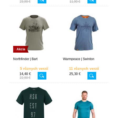
23,90 €
11,90 €
Akcia
Northfinder | Bart
Warmpeace | Swinton
5 rôznych verzií
11 rôznych verzií
14,40 €
25,30 €
22,90 €