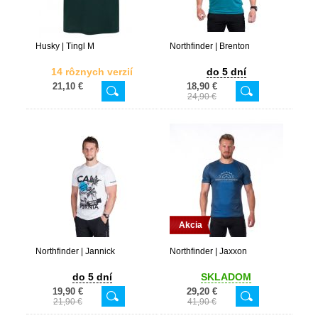
Husky | Tingl M
Northfinder | Brenton
14 rôznych verzií
do 5 dní
21,10 €
18,90 €
24,90 €
Akcia
Northfinder | Jannick
Northfinder | Jaxxon
do 5 dní
SKLADOM
19,90 €
29,20 €
21,90 €
41,90 €