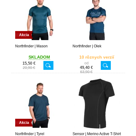
Akcia
Northfinder | Mason
Northfinder | Olek
SKLADOM
10 rôznych verzií
15,50 €
od
49,40 €
20,90 €
63,90 €
Akcia
Northfinder | Tyrel
Sensor | Merino Active T-Shirt