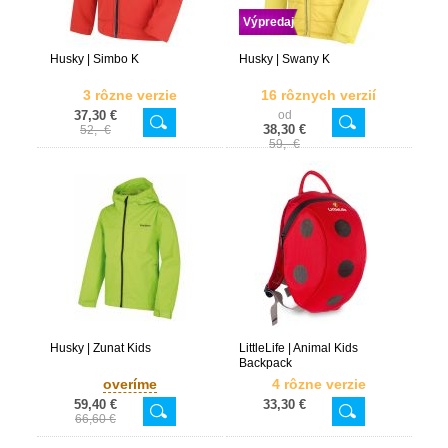
Výpredaj
Husky | Simbo K
Husky | Swany K
3 rôzne verzie
16 rôznych verzií
37,30 €
od
38,30 €
52,- €
59,- €
Husky | Zunat Kids
LittleLife | Animal Kids
Backpack
overíme
4 rôzne verzie
59,40 €
33,30 €
66,60 €