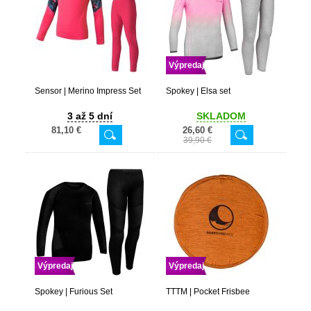
Výpredaj
Sensor | Merino Impress Set
Spokey | Elsa set
3 až 5 dní
SKLADOM
81,10 €
26,60 €
39,90 €
Výpredaj
Výpredaj
Spokey | Furious Set
TTTM | Pocket Frisbee