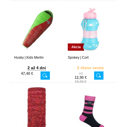
Akcia
Husky | Kids Merlin
Spokey | Cort
2 až 4 dni
2 rôzne verzie
47,40 €
od
12,90 €
15,30 €