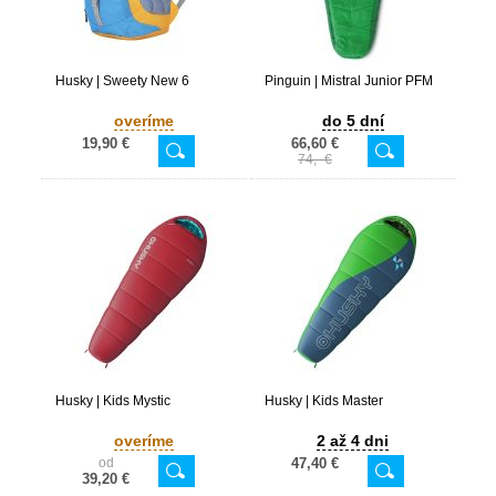
Husky | Sweety New 6
Pinguin | Mistral Junior PFM
overíme
do 5 dní
19,90 €
66,60 €
74,- €
Husky | Kids Mystic
Husky | Kids Master
overíme
2 až 4 dni
od
47,40 €
39,20 €