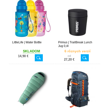
LittleLife | Water Bottle
Primus | TrailBreak Lunch
Jug 0,4l
SKLADOM
6 rôznych verzií
14,90 €
od
27,20 €