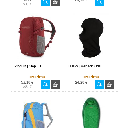
60,- €
Pinguin | Step 10
Husky | Merjack Kids
overíme
overíme
53,10 €
24,20 €
59,- €