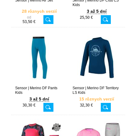
Sensor | Merino Air Set
Sensor | Merino DF Club LS
Kids
28 rôznych verzií
3 až 5 dní
od
25,50 €
53,50 €
Sensor | Merino DF Pants
Sensor | Merino DF Territory
Kids
LS Kids
3 až 5 dní
15 rôznych verzií
30,30 €
32,30 €