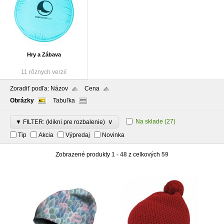
Hry a Zábava
11 rôznych verzií
Zoradiť podľa:
Názov
Cena
Obrázky
Tabuľka
∨
Na sklade
(27)
▼ FILTER: (klikni pre rozbalenie)
Tip
Akcia
Výpredaj
Novinka
Zobrazené produkty
1 - 48
z celkových
59