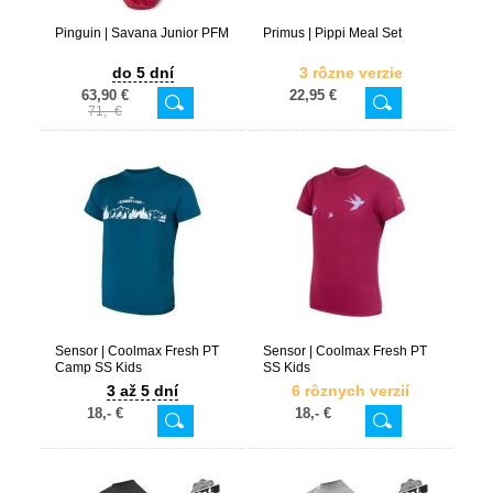
Pinguin | Savana Junior PFM
Primus | Pippi Meal Set
do 5 dní
3 rôzne verzie
63,90 €
22,95 €
71,- €
Sensor | Coolmax Fresh PT
Sensor | Coolmax Fresh PT
Camp SS Kids
SS Kids
3 až 5 dní
6 rôznych verzií
18,- €
18,- €