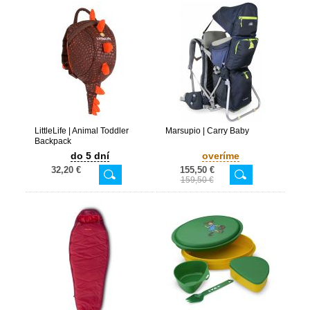
LittleLife | Animal Toddler
Marsupio | Carry Baby
Backpack
do 5 dní
overíme
32,20 €
155,50 €
159,50 €