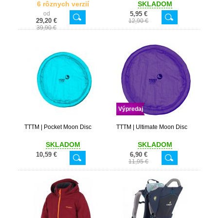
6 rôznych verzií
SKLADOM
od
5,95 €
29,20 €
12,90 €
39,90 €
Výpredaj
TTTM | Pocket Moon Disc
TTTM | Ultimate Moon Disc
SKLADOM
SKLADOM
10,59 €
6,90 €
11,95 €