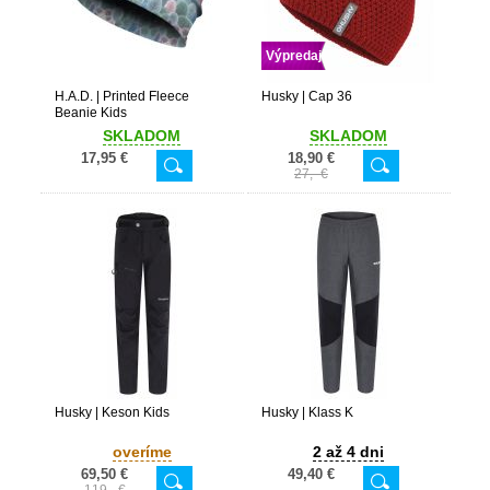
Výpredaj
H.A.D. | Printed Fleece
Husky | Cap 36
Beanie Kids
SKLADOM
SKLADOM
17,95 €
18,90 €
27,- €
Husky | Keson Kids
Husky | Klass K
overíme
2 až 4 dni
69,50 €
49,40 €