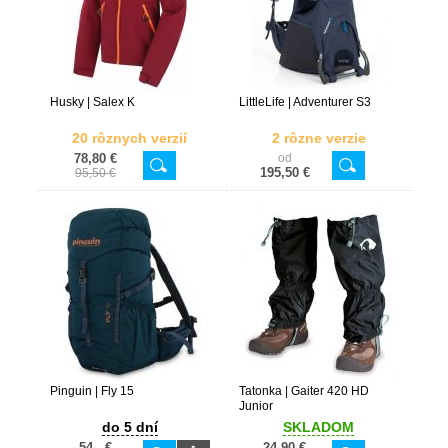
Husky | Salex K
LittleLife | Adventurer S3
20 rôznych verzií
2 rôzne verzie
78,80 €
od
195,50 €
95,50 €
Pinguin | Fly 15
Tatonka | Gaiter 420 HD
Junior
do 5 dní
SKLADOM
54,- €
24,90 €