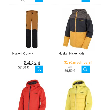
119,- €
Husky | Krony K
Husky | Nicker Kids
3 až 5 dní
31 rôznych verzií
57,50 €
od
59,50 €