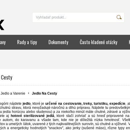
avy
Rady a tipy
Dokumenty
Často kladené otázky
 Cesty
Jedlo a Varenie
Jedlo Na Cesty
tegórii nájdete
jedlo
, ktoré je
určené na cestovanie, treky, turistiku, expedície
, 
 chutnú stravu, ktorá nevyžadujé náročnú a dlhú prípravu. Nájdete tu predovšetk
pu jedla horúcou alebo studenou) a za niekoľko minút máte chutné, zdravé a výži
ete aj
hotové sterilizované jedlá
, ktoré stačí zohriať a sú hneď pripravené n
e autom, do karavanu a všade tam, kde nie je dôležitá nízka hmotnosť. Vše
ov a umelých látok, uvarené z tých najkvalitnejších surovín, sú chutné a výživné.
vých a energeticky hodnotých "snackov", ako jerky (sušené mäso), rôzne typy en