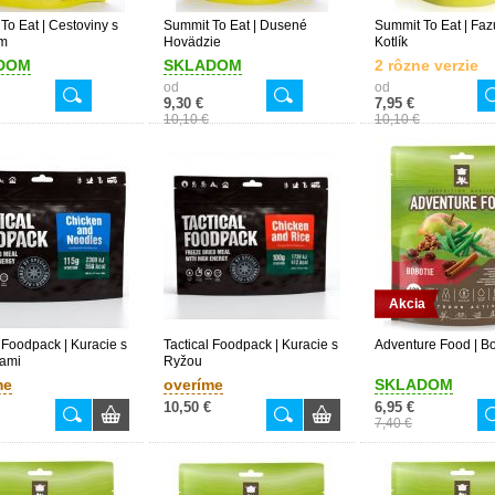
To Eat | Cestoviny s
Summit To Eat | Dusené
Summit To Eat | Faz
m
Hovädzie
Kotlík
DOM
SKLADOM
2 rôzne verzie
od
od
9,30 €
7,95 €
10,10 €
10,10 €
Akcia
l Foodpack | Kuracie s
Tactical Foodpack | Kuracie s
Adventure Food | B
ami
Ryžou
me
overíme
SKLADOM
10,50 €
6,95 €
7,40 €