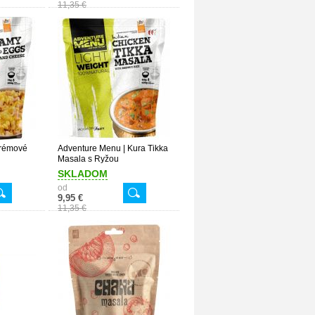
11,35 €
Krémové
Adventure Menu | Kura Tikka
Masala s Ryžou
SKLADOM
od
9,95 €
11,35 €