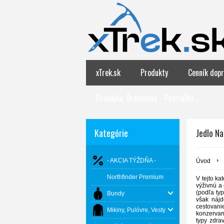
xTrek.sk
Produkty
Cenník dopr
Predajňa: Bratislava - Petržalka
Kategórie
Jedlo Na
- AKCIA TÝŽDŇA -
Úvod
Northfinder Premium
V tejto ka
výživnú a
(podľa ty
Bundy
však nájd
cestovani
Mikiny, Pulóvre, Vesty
konzervant
typy zdra