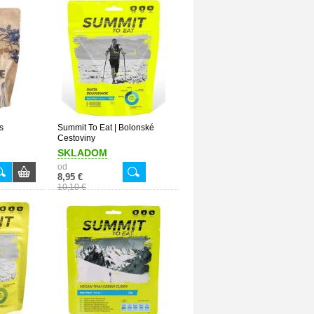
s
Summit To Eat | Bolonské
Cestoviny
SKLADOM
od
8,95 €
10,10 €