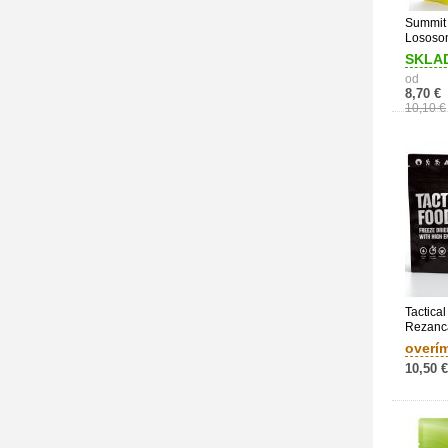
Summit 
Lososo
SKLA
od
8,70 €
10,10 €
Tactica
Rezanc
overí
10,50 €