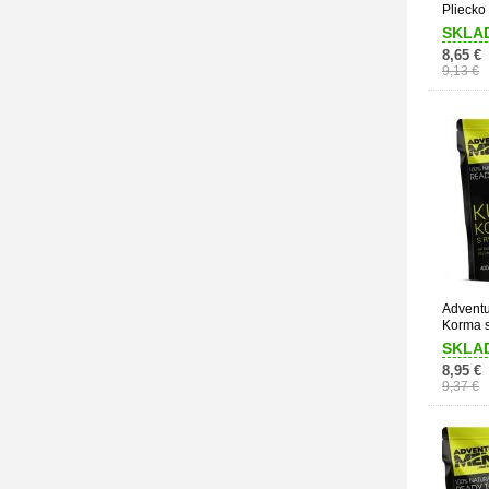
Pliecko
SKLA
8,65 €
9,13 €
Adventu
Korma 
SKLA
8,95 €
9,37 €