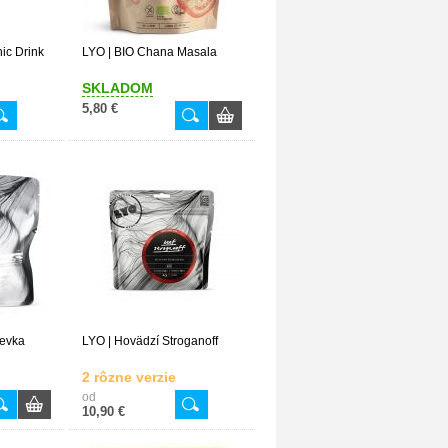
ic Drink
LYO | BIO Chana Masala
SKLADOM
5,80 €
ievka
LYO | Hovädzí Stroganoff
2 rôzne verzie
od
10,90 €