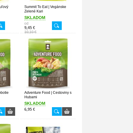
uľový
Summit To Eat | Vegánske
Zelené Kari
SKLADOM
od
9,45 €
10,10 €
obotie
Adventure Food | Cestoviny s
Hubami
SKLADOM
6,95 €