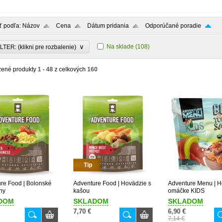
ť podľa:
Názov
Cena
Dátum pridania
Odporúčané poradie
∨
Na sklade
(108)
LTER: (klikni pre rozbalenie)
zené produkty
1 - 48
z celkových
160
Tip
re Food | Bolonské
Adventure Food | Hovädzie s
Adventure Menu | H
ny
kašou
omáčke KIDS
DOM
SKLADOM
SKLADOM
7,70 €
6,90 €
7,14 €