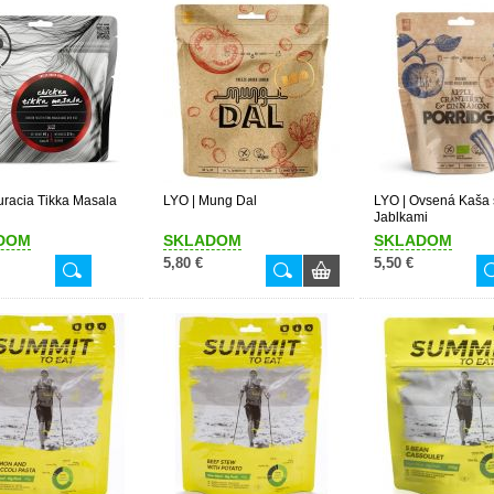
uracia Tikka Masala
LYO | Mung Dal
LYO | Ovsená Kaša 
Jablkami
DOM
SKLADOM
SKLADOM
5,80 €
5,50 €