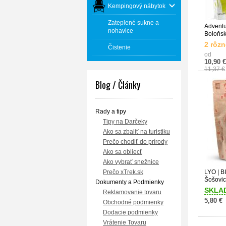
Kempingový nábytok
Zateplené sukne a
Adventu
nohavice
Boloňs
2 rôzn
Čistenie
od
10,90 €
11,37 €
Blog / Články
Rady a tipy
Tipy na Darčeky
Ako sa zbaliť na turistiku
Prečo chodiť do prírody
Ako sa obliecť
Ako vybrať snežnice
Prečo xTrek.sk
LYO | B
Šošovi
Dokumenty a Podmienky
SKLA
Reklamovanie tovaru
5,80 €
Obchodné podmienky
Dodacie podmienky
Vrátenie Tovaru