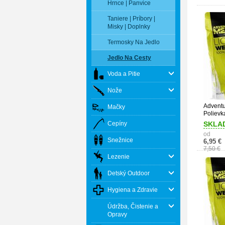
Hrnce | Panvice
Taniere | Príbory |
Misky | Doplnky
Termosky Na Jedlo
Jedlo Na Cesty
Voda a Pitie
Nože
Adventu
Mačky
Polievk
Cepíny
SKLA
od
Snežnice
6,95 €
7,50 €
Lezenie
Detský Outdoor
Hygiena a Zdravie
Údržba, Čistenie a
Opravy