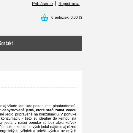
Prihlásenie
Registrácia
0
položiek
(0,00 €)
Kontakt
ale aj všade tam, kde potrebujete plnohodnotnú,
ým
dehydrované jedlá, ktoré stačí zaliať vodou
vné jedlo, pripravené na konzumáciu. V ponuke
a konzumáciu - tieto sú ideálne do kempu, na
tky jedlá v našej ponuke sú bez akýchkoľvek
 V ponuke okrem hotových jedál nájdete aj rôzne
ergetických tyčiniek a orieškových a ovocných