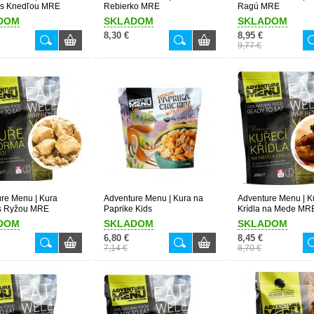
 s Knedľou MRE
Rebierko MRE
Ragú MRE
DOM
SKLADOM
SKLADOM
8,30 €
8,95 €
9,77 €
re Menu | Kura
Adventure Menu | Kura na
Adventure Menu | K
s Ryžou MRE
Paprike Kids
Krídla na Mede MR
DOM
SKLADOM
SKLADOM
6,80 €
8,45 €
7,14 €
8,70 €