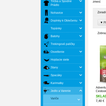
Tričká a Spodné
zmesí.
Prádlo
Zoradi
Nohavice
Doplnky k Oblečeniu
▼ FI
Topánky
Zobra
Batohy
Trekingové paličky
Osvetlenie
Hojdacie siete
Stany
Spacáky
Karimatky
Adventu
Jedlo a Varenie
Cestovi
SKLA
Variče
7,40 €