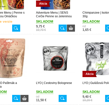
Akcia
re Menu | Penne s
Adventure Menu | SENS
Chimpanzee | Isoton
kou Omáčkou
Cvrčie Penne so zeleninou
30g
e verzie
SKLADOM
SKLADOM
9,75 €
od
1,65 €
10,70 €
Akcia
IO Paštrnák a
LYO | Cestoviny Bolognese
LYO | Gulášová Pol
ca
DOM
SKLADOM
SKLADOM
od
9,40 €
11,50 €
10,20 €