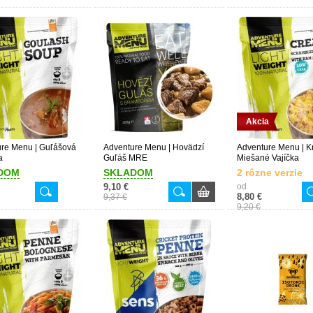
Akcia
re Menu | Guľášová
Adventure Menu | Hovädzí
Adventure Menu | 
a
Guľáš MRE
Miešané Vajíčka
DOM
SKLADOM
2 rôzne verzie
9,10 €
od
8,80 €
9,37 €
9,20 €