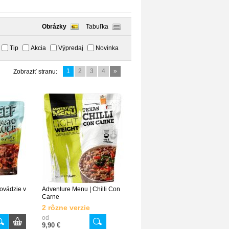
Obrázky
Tabuľka
Tip
Akcia
Výpredaj
Novinka
1
2
3
4
»
Zobraziť stranu:
ovädzie v
Adventure Menu | Chilli Con
Carne
2 rôzne verzie
od
9,90 €