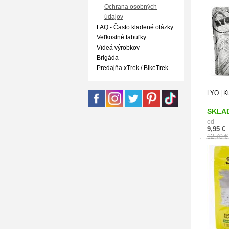
Ochrana osobných
údajov
FAQ - Často kladené otázky
Veľkostné tabuľky
Videá výrobkov
Brigáda
Predajňa xTrek / BikeTrek
LYO | K
SKLA
od
9,95 €
12,70 €