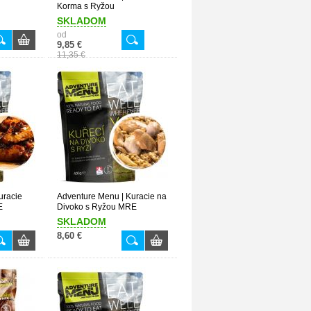
Korma s Ryžou
SKLADOM
od
9,85 €
11,35 €
uracie
Adventure Menu | Kuracie na
E
Divoko s Ryžou MRE
SKLADOM
8,60 €