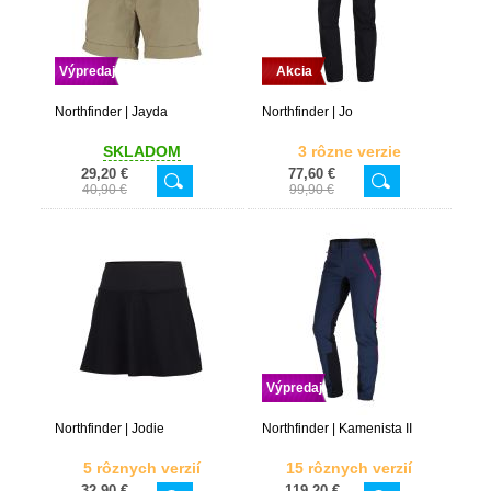
Výpredaj
Akcia
Northfinder | Jayda
Northfinder | Jo
SKLADOM
3 rôzne verzie
29,20 €
77,60 €
40,90 €
99,90 €
Výpredaj
Northfinder | Jodie
Northfinder | Kamenista II
5 rôznych verzií
15 rôznych verzií
32,90 €
119,20 €