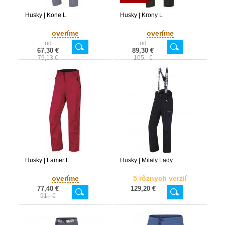
Husky | Kone L
Husky | Krony L
overíme
overíme
od
od
67,30 €
89,30 €
79,13 €
105,- €
Husky | Lamer L
Husky | Mitaly Lady
overíme
5 rôznych verzií
77,40 €
129,20 €
91,- €