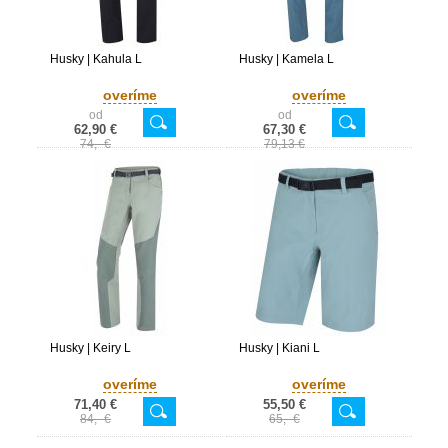
Husky | Kahula L
Husky | Kamela L
overíme
overíme
od
od
62,90 €
67,30 €
74,- €
79,13 €
Husky | Keiry L
Husky | Kiani L
overíme
overíme
71,40 €
55,50 €
84,- €
65,- €