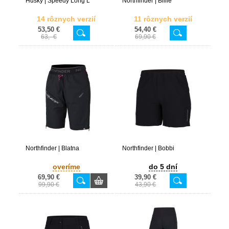
Husky | Speedy Long L
Northfinder | Billie
14 rôznych verzií
11 rôznych verzií
53,50 €
54,40 €
63,- €
69,90 €
Northfinder | Blatna
Northfinder | Bobbi
overíme
do 5 dní
69,90 €
39,90 €
99,90 €
43,90 €