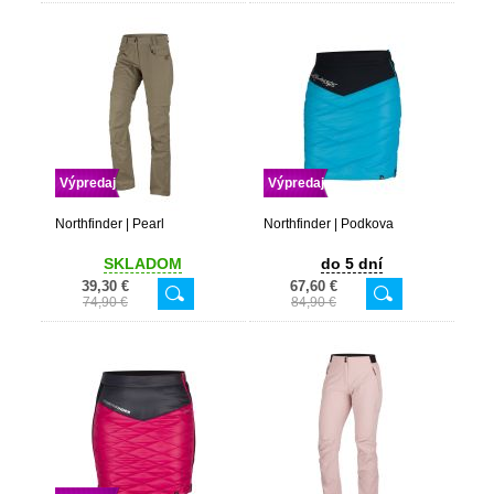
Výpredaj
Výpredaj
Northfinder | Pearl
Northfinder | Podkova
SKLADOM
do 5 dní
39,30 €
67,60 €
74,90 €
84,90 €