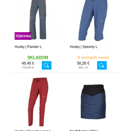
Výpredaj
Husky | Pander L
Husky | Speedy L
SKLADOM
9 rôznych verzií
49,40 €
50,20 €
79,90 €
59,- €