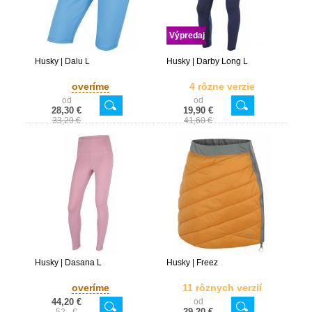
Výpredaj
Husky | Dalu L
Husky | Darby Long L
overíme
4 rôzne verzie
od
od
28,30 €
19,90 €
33,29 €
41,60 €
Husky | Dasana L
Husky | Freez
overíme
11 rôznych verzií
44,20 €
od
29,20 €