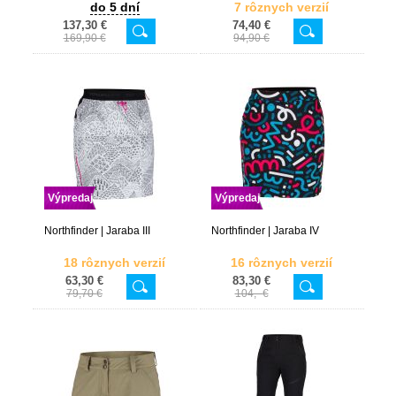
do 5 dní
7 rôznych verzií
137,30 €
74,40 €
169,90 €
94,90 €
Výpredaj
Výpredaj
Northfinder | Jaraba III
Northfinder | Jaraba IV
18 rôznych verzií
16 rôznych verzií
63,30 €
83,30 €
79,70 €
104,- €