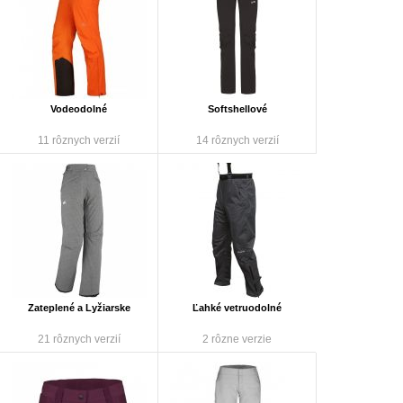
Vodeodolné
Softshellové
11 rôznych verzií
14 rôznych verzií
Zateplené a Lyžiarske
Ľahké vetruodolné
21 rôznych verzií
2 rôzne verzie