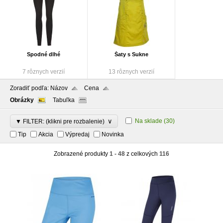
Spodné dlhé
Šaty s Sukne
7 rôznych verzií
13 rôznych verzií
Zoradiť podľa:
Názov
Cena
Obrázky
Tabuľka
∨
Na sklade
(30)
▼ FILTER: (klikni pre rozbalenie)
Tip
Akcia
Výpredaj
Novinka
Zobrazené produkty
1 - 48
z celkových
116