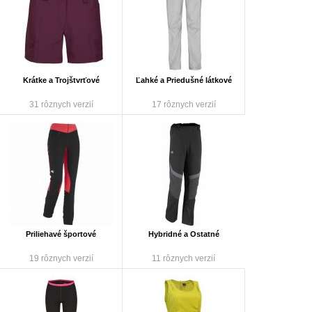
Krátke a Trojštvrťové
Ľahké a Priedušné látkové
31 rôznych verzií
17 rôznych verzií
Priliehavé športové
Hybridné a Ostatné
19 rôznych verzií
11 rôznych verzií