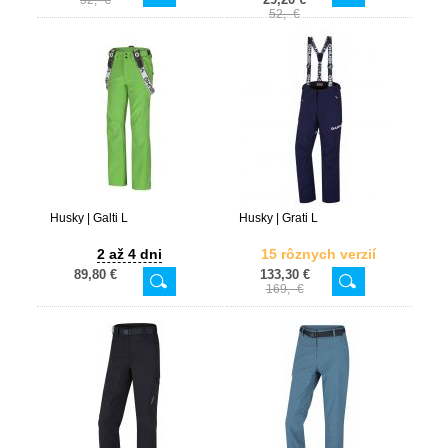
52,- €
52,- €
Husky | Galti L
Husky | Grati L
2 až 4 dni
15 rôznych verzií
89,80 €
133,30 €
169,- €