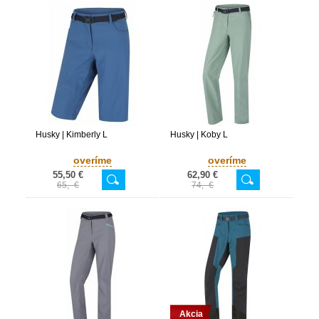
Husky | Kimberly L
Husky | Koby L
overíme
overíme
55,50 €
62,90 €
65,- €
74,- €
Akcia