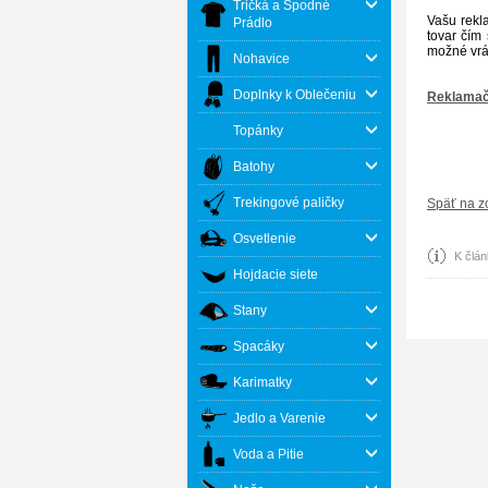
Tričká a Spodné
Vašu rekl
Prádlo
tovar čím
možné vrát
Nohavice
Doplnky k Oblečeniu
Reklamač
Topánky
Batohy
Trekingové paličky
Späť na z
Osvetlenie
K člán
Hojdacie siete
Stany
Spacáky
Karimatky
Jedlo a Varenie
Voda a Pitie