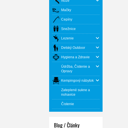
Nože
Mačky
Cepíny
Snežnice
Lezenie
Detský Outdoor
Hygiena a Zdravie
Údržba, Čistenie a
Opravy
Kempingový nábytok
Zateplené sukne a
nohavice
Čistenie
Blog / Články