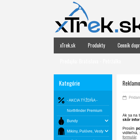
xTrek.sk
Produkty
Cenník dopr
Predajňa: Bratislava - Petržalka
Kategórie
Reklamo
Pridan
- AKCIA TÝŽDŇA -
Northfinder Premium
Ak sa na 
skôr info
Bundy
Prosím
po
Mikiny, Pulóvre, Vesty
viditeľná
formulár
.