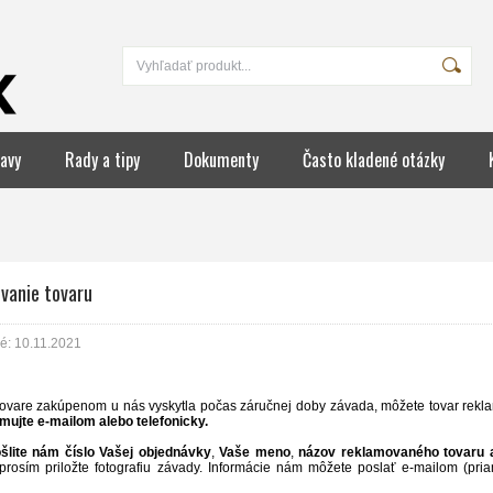
avy
Rady a tipy
Dokumenty
Často kladené otázky
vanie tovaru
é: 10.11.2021
tovare zakúpenom u nás vyskytla počas záručnej doby závada, môžete tovar rekl
rmujte e-mailom alebo telefonicky.
šlite nám číslo Vašej objednávky
,
Vaše meno
,
názov reklamovaného tovaru a
, prosím priložte fotografiu závady. Informácie nám môžete poslať e-mailom (pri