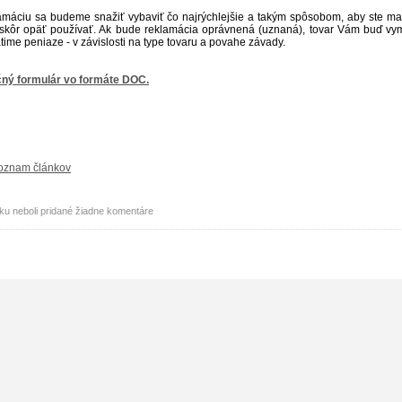
amáciu sa budeme snažiť vybaviť čo najrýchlejšie a takým spôsobom, aby ste mali
 skôr opäť používať. Ak bude reklamácia oprávnená (uznaná), tovar Vám buď v
ime peniaze - v závislosti na type tovaru a povahe závady.
ný formulár vo formáte DOC.
oznam článkov
ku neboli pridané žiadne komentáre