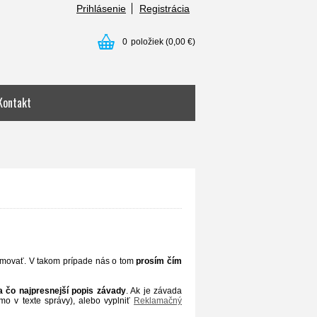
Prihlásenie
Registrácia
0
položiek
(0,00 €)
Kontakt
amovať. V takom prípade nás o tom
prosím čím
 čo najpresnejší popis závady
. Ak je závada
amo v texte správy), alebo vyplniť
Reklamačný