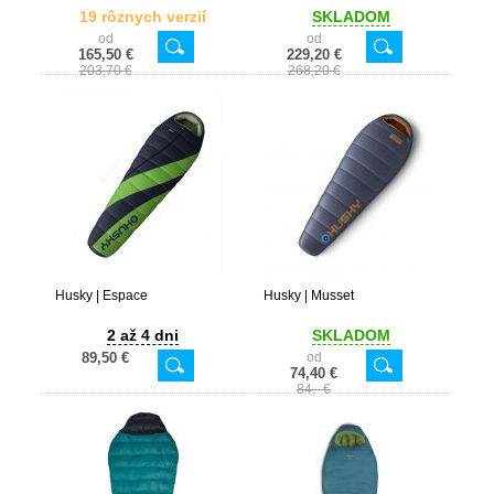
19 rôznych verzií
SKLADOM
od
od
165,50 €
229,20 €
203,70 €
268,20 €
Husky | Espace
Husky | Musset
2 až 4 dni
SKLADOM
89,50 €
od
74,40 €
84,- €