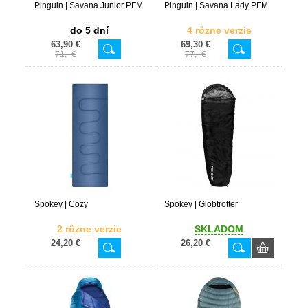
Pinguin | Savana Junior PFM
Pinguin | Savana Lady PFM
do 5 dní
4 rôzne verzie
63,90 €
69,30 €
71,- €
77,- €
Spokey | Cozy
Spokey | Globtrotter
2 rôzne verzie
SKLADOM
24,20 €
26,20 €