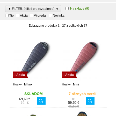
∨
Na sklade
(9)
▼ FILTER: (klikni pre rozbalenie)
Tip
Akcia
Výpredaj
Novinka
Zobrazené produkty
1 - 27
z celkových
27
Akcia
Akcia
Husky | Mikro
Husky | Mini
SKLADOM
7 rôznych verzií
69,60 €
od
59,50 €
79,- €
61,10 €