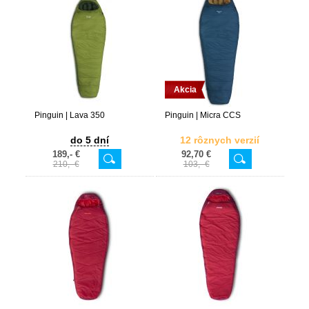
Akcia
Pinguin | Lava 350
Pinguin | Micra CCS
do 5 dní
12 rôznych verzií
189,- €
92,70 €
210,- €
103,- €