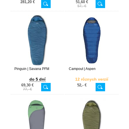
281,20 €
51,60 €
57,- €
Pinguin | Savana PFM
Campout | Aspen
do 5 dní
12 rôznych verzií
69,30 €
52,- €
77,- €