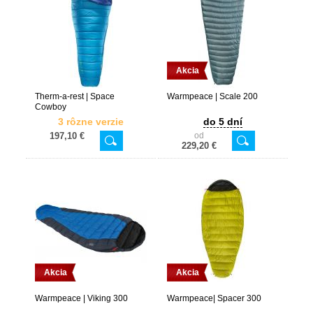
Akcia
Therm-a-rest | Space
Warmpeace | Scale 200
Cowboy
3 rôzne verzie
do 5 dní
197,10 €
od
229,20 €
Akcia
Akcia
Warmpeace | Viking 300
Warmpeace| Spacer 300