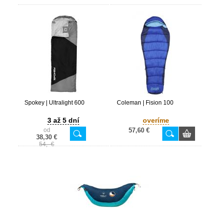
Spokey | Ultralight 600
Coleman | Fision 100
3 až 5 dní
overíme
od
57,60 €
38,30 €
54,- €