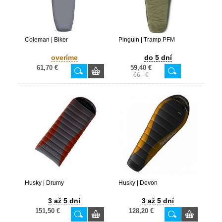
Coleman | Biker
Pinguin | Tramp PFM
overíme
do 5 dní
61,70 €
59,40 €
66,- €
Husky | Drumy
Husky | Devon
3 až 5 dní
3 až 5 dní
151,50 €
128,20 €