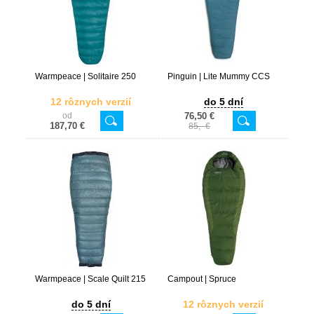
Warmpeace | Solitaire 250
Pinguin | Lite Mummy CCS
12 rôznych verzií
do 5 dní
od
76,50 €
187,70 €
85,- €
Warmpeace | Scale Quilt 215
Campout | Spruce
do 5 dní
12 rôznych verzií