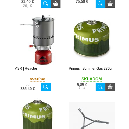
23,40 €
75,50 €
26,- €
MSR | Reactor
Primus | Summer Gas 230g
overíme
SKLADOM
od
5,85 €
335,40 €
6,- €