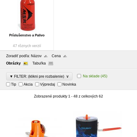
Príslušenstvo a Palivo
47 rôznych verzií
Zoradiť podľa:
Názov
Cena
Obrázky
Tabuľka
∨
Na sklade
(45)
▼ FILTER: (klikni pre rozbalenie)
Tip
Akcia
Výpredaj
Novinka
Zobrazené produkty
1 - 48
z celkových
62