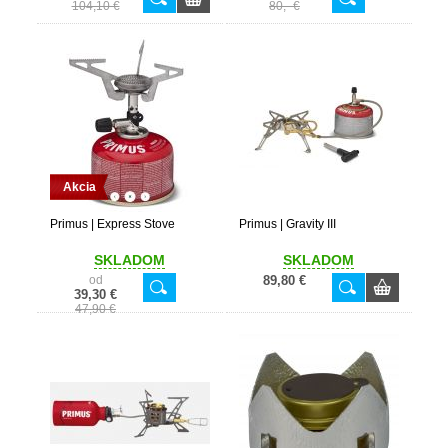
104,10 €
80,- €
Akcia
Primus | Express Stove
Primus | Gravity III
SKLADOM
SKLADOM
od
89,80 €
39,30 €
47,90 €