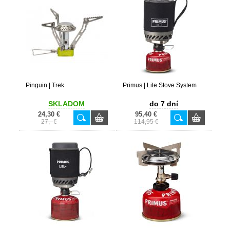
Pinguin | Trek
Primus | Lite Stove System
SKLADOM
do 7 dní
24,30 €
95,40 €
27,- €
114,95 €