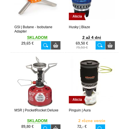
Akcia
GSI | Butane - Isobutane
Husky | Blaze
Adapter
SKLADOM
2 až 4 dni
29,65 €
69,50 €
75,50 €
Akcia
MSR | PocketRocket Deluxe
Pinguin | Aura
SKLADOM
2 rôzne verzie
89,80 €
72,- €