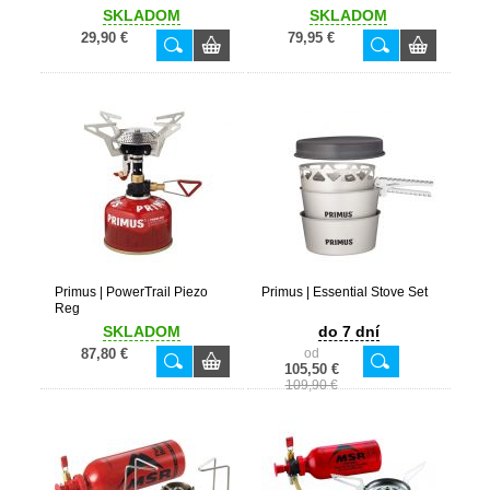
SKLADOM
SKLADOM
29,90 €
79,95 €
Primus | PowerTrail Piezo
Primus | Essential Stove Set
Reg
SKLADOM
do 7 dní
87,80 €
od
105,50 €
109,90 €