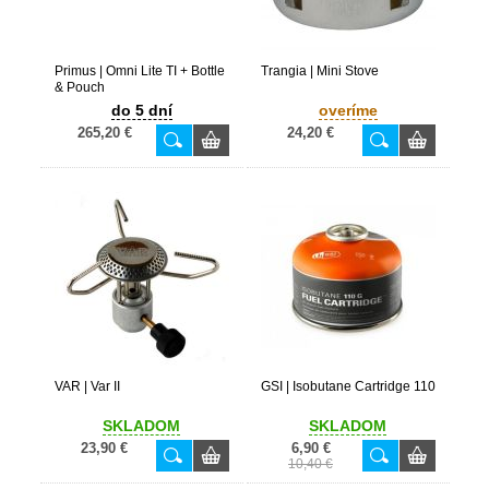
Primus | Omni Lite TI + Bottle
Trangia | Mini Stove
& Pouch
do 5 dní
overíme
265,20 €
24,20 €
VAR | Var II
GSI | Isobutane Cartridge 110
SKLADOM
SKLADOM
23,90 €
6,90 €
10,40 €