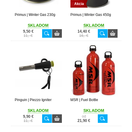
Akcia
Primus | Winter Gas 230g
Primus | Winter Gas 450g
SKLADOM
SKLADOM
9,50 €
14,40 €
11,- €
16,- €
Pinguin | Piezzo Igniter
MSR | Fuel Bottle
SKLADOM
SKLADOM
9,90 €
od
21,90 €
11,- €