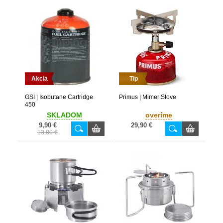
Akcia
Tip
GSI | Isobutane Cartridge
Primus | Mimer Stove
450
SKLADOM
overíme
9,90 €
29,90 €
13,80 €