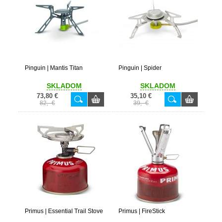
Pinguin | Mantis Titan
Pinguin | Spider
SKLADOM
SKLADOM
73,80 €
35,10 €
82,- €
39,- €
Primus | Essential Trail Stove
Primus | FireStick