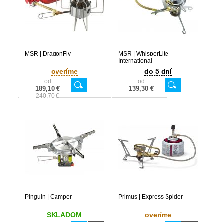
MSR | DragonFly
MSR | WhisperLite
International
overíme
do 5 dní
od
od
189,10 €
139,30 €
240,70 €
Pinguin | Camper
Primus | Express Spider
SKLADOM
overíme