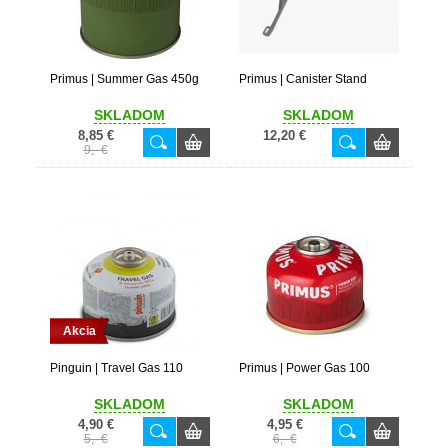
Primus | Summer Gas 450g
Primus | Canister Stand
SKLADOM
SKLADOM
8,85 €
12,20 €
9,- €
Akcia
Pinguin | Travel Gas 110
Primus | Power Gas 100
SKLADOM
SKLADOM
4,90 €
4,95 €
5,- €
6,- €