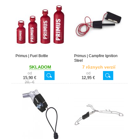
Primus | Fuel Bottle
Primus | Campfire Ignition
Steel
SKLADOM
7 rôznych verzií
od
od
15,90 €
12,95 €
20,- €