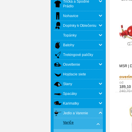
Tričká a Spodné
Prádlo
Nohavice
Doplnky k Oblečeniu
Topánky
Batohy
Trekingové paličky
Osvetlenie
MSR | 
Hojdacie siete
overí
od
Stany
189,10
240,70 
Spacáky
Karimatky
Jedlo a Varenie
Variče