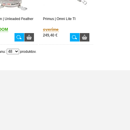
 | Unleaded Feather
Primus | Omni Lite TI
DOM
overíme
249,40 €
anu:
produktov.