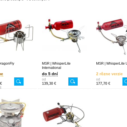
DragonFly
MSR | WhisperLite
MSR | WhisperLite 
International
me
do 5 dní
2 rôzne verzie
od
od
 €
139,30 €
177,70 €
€