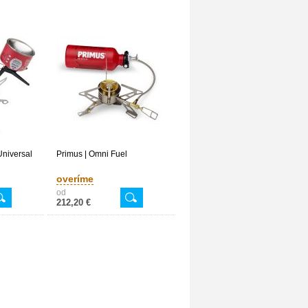
Universal
Primus | Omni Fuel
overíme
od
212,20 €