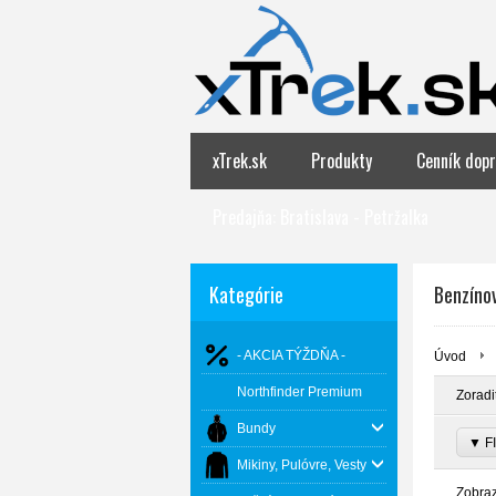
xTrek.sk
Produkty
Cenník dopr
Predajňa: Bratislava - Petržalka
Kategórie
Benzínov
- AKCIA TÝŽDŇA -
Úvod
Northfinder Premium
Zoradi
Bundy
▼ FI
Mikiny, Pulóvre, Vesty
Zobra