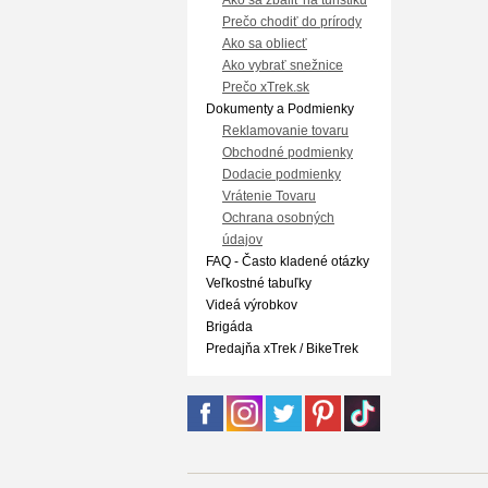
Ako sa zbaliť na turistiku
Prečo chodiť do prírody
Ako sa obliecť
Ako vybrať snežnice
Prečo xTrek.sk
Dokumenty a Podmienky
Reklamovanie tovaru
Obchodné podmienky
Dodacie podmienky
Vrátenie Tovaru
Ochrana osobných
údajov
FAQ - Často kladené otázky
Veľkostné tabuľky
Videá výrobkov
Brigáda
Predajňa xTrek / BikeTrek