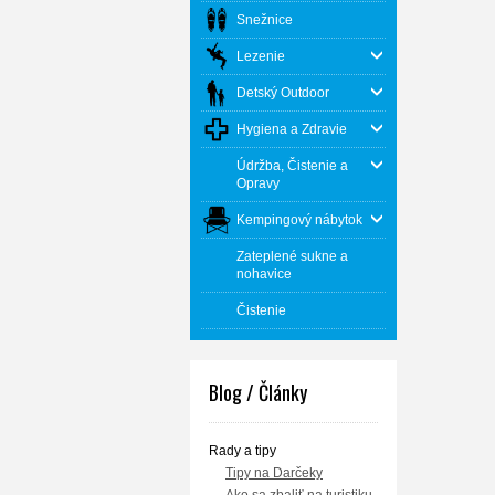
Snežnice
Lezenie
Detský Outdoor
Hygiena a Zdravie
Údržba, Čistenie a
Opravy
Kempingový nábytok
Zateplené sukne a
nohavice
Čistenie
Blog / Články
Rady a tipy
Tipy na Darčeky