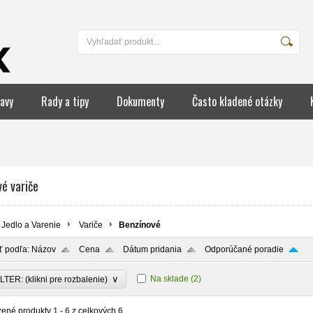
avy
Rady a tipy
Dokumenty
Často kladené otázky
é variče
Jedlo a Varenie
Variče
Benzínové
ť podľa:
Názov
Cena
Dátum pridania
Odporúčané poradie
∨
Na sklade
(2)
LTER: (klikni pre rozbalenie)
zené produkty
1 - 6
z celkových
6