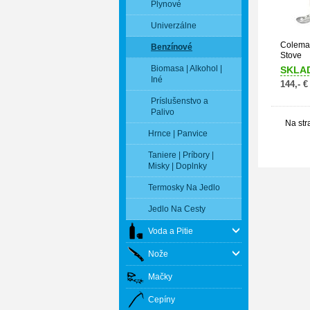
Plynové
Univerzálne
Coleman
Benzínové
Stove
Biomasa | Alkohol |
SKLA
Iné
144,- €
Príslušenstvo a
Palivo
Na str
Hrnce | Panvice
Taniere | Príbory |
Misky | Doplnky
Termosky Na Jedlo
Jedlo Na Cesty
Voda a Pitie
Nože
Mačky
Cepíny