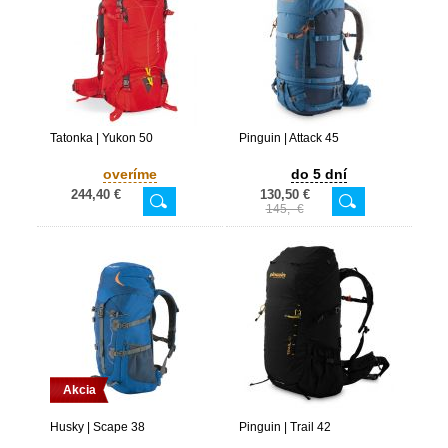
Tatonka | Yukon 50
Pinguin | Attack 45
overíme
do 5 dní
244,40 €
130,50 €
145,- €
Akcia
Husky | Scape 38
Pinguin | Trail 42