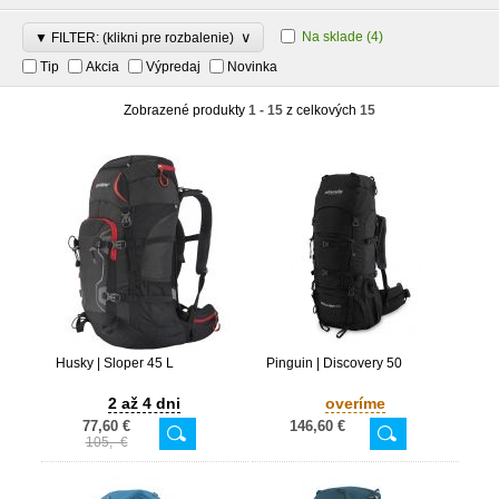
∨
Na sklade
(4)
▼ FILTER: (klikni pre rozbalenie)
Tip
Akcia
Výpredaj
Novinka
Zobrazené produkty
1 - 15
z celkových
15
Husky | Sloper 45 L
Pinguin | Discovery 50
2 až 4 dni
overíme
77,60 €
146,60 €
105,- €