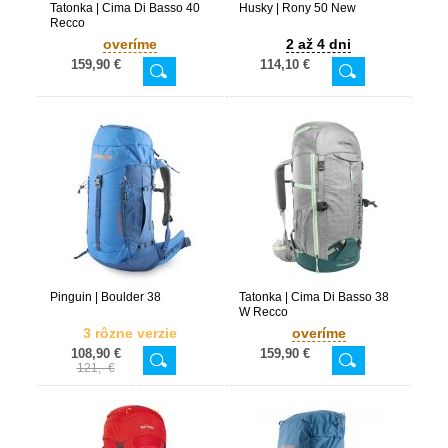
Tatonka | Cima Di Basso 40
Husky | Rony 50 New
Recco
overíme
2 až 4 dni
159,90 €
114,10 €
Pinguin | Boulder 38
Tatonka | Cima Di Basso 38
W Recco
3 rôzne verzie
overíme
108,90 €
159,90 €
121,- €