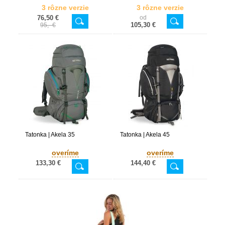
3 rôzne verzie
3 rôzne verzie
76,50 €
od
105,30 €
95,- €
Tatonka | Akela 35
Tatonka | Akela 45
overíme
overíme
133,30 €
144,40 €