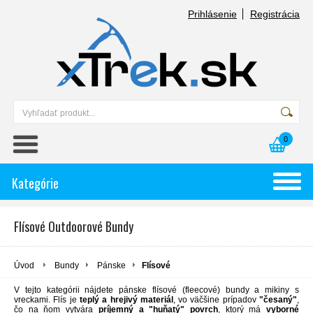
Prihlásenie
Registrácia
0
Kategórie
Flísové Outdoorové Bundy
Úvod
Bundy
Pánske
Flísové
V tejto kategórii nájdete pánske flísové (fleecové) bundy a mikiny s
vreckami. Flís je
teplý a hrejivý materiál
, vo väčšine prípadov
"česaný"
,
čo na ňom vytvára
príjemný a "huňatý" povrch
, ktorý má
vyborné