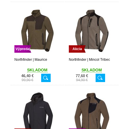
Výpredaj
Akcia
Northfinder | Maurice
Northfinder | Mincol Tribec
SKLADOM
SKLADOM
46,40 €
77,60 €
99,90 €
94,90 €