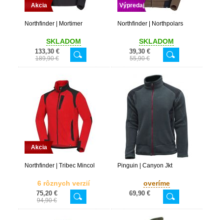
Akcia
Výpredaj
Northfinder | Mortimer
Northfinder | Northpolars
SKLADOM
SKLADOM
133,30 €
39,30 €
189,90 €
55,90 €
Akcia
Northfinder | Tribec Mincol
Pinguin | Canyon Jkt
6 rôznych verzií
overíme
75,20 €
69,90 €
94,90 €