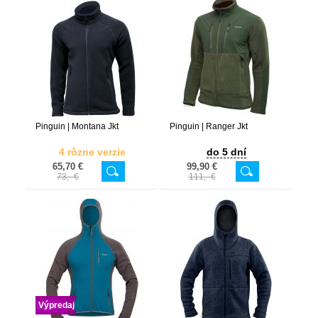
Pinguin | Montana Jkt
Pinguin | Ranger Jkt
4 rôzne verzie
do 5 dní
65,70 €
99,90 €
73,- €
111,- €
Výpredaj