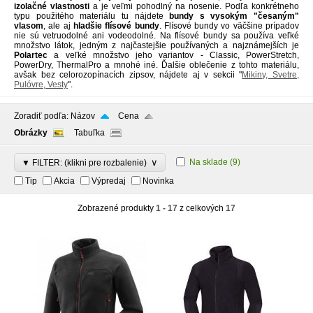
izolačné vlastnosti
a je veľmi pohodlný na nosenie. Podľa konkrétneho
typu použitého materiálu tu nájdete
bundy s vysokým "česaným"
vlasom
, ale aj
hladšie flísové bundy
. Flísové bundy vo väčšine prípadov
nie sú vetruodolné ani vodeodolné. Na flísové bundy sa používa veľké
množstvo látok, jedným z najčastejšie používaných a najznámejších je
Polartec
a veľké množstvo jeho variantov - Classic, PowerStretch,
PowerDry, ThermalPro a mnohé iné. Ďalšie oblečenie z tohto materiálu,
avšak bez celorozopínacích zipsov, nájdete aj v sekcii "
Mikiny, Svetre,
Pulóvre, Vesty
".
Zoradiť podľa:
Názov
Cena
Obrázky
Tabuľka
∨
Na sklade
(9)
▼ FILTER: (klikni pre rozbalenie)
Tip
Akcia
Výpredaj
Novinka
Zobrazené produkty
1 - 17
z celkových
17