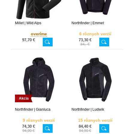
Millet | Wild Alps
Northfinder | Emmet
overíme
6 rôznych verzií
97,70 €
73,30 €
84,- €
Akcia
Northfinder | Gianluca
Northfinder | Ludwik
9 rôznych verzií
15 rôznych verzií
74,30 €
84,40 €
94,90 €
94,90 €