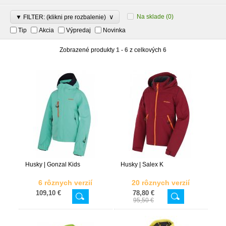
∨
Na sklade
(0)
▼ FILTER: (klikni pre rozbalenie)
Tip
Akcia
Výpredaj
Novinka
Zobrazené produkty
1 - 6
z celkových
6
Husky | Gonzal Kids
Husky | Salex K
6 rôznych verzií
20 rôznych verzií
109,10 €
78,80 €
95,50 €