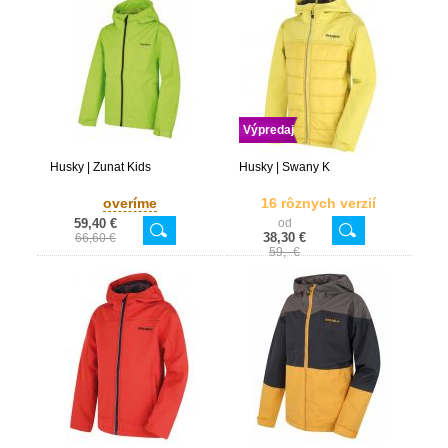
Výpredaj
Husky | Zunat Kids
Husky | Swany K
overíme
16 rôznych verzií
59,40 €
od
38,30 €
66,60 €
59,- €