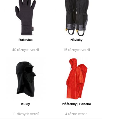
Rukavice
Návleky
40 rôznych verzií
15 rôznych verzií
Kukly
Pláštenky | Poncho
11 rôznych verzií
4 rôzne verzie