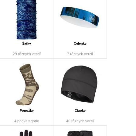
Šatky
Čelenky
29 rôznych verzií
7 rôznych verzií
Ponožky
Čiapky
4 podkategórie
40 rôznych verzií