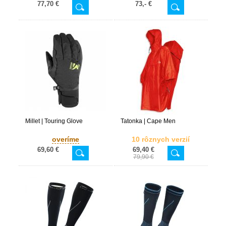
77,70 €
73,- €
Millet | Touring Glove
Tatonka | Cape Men
overíme
10 rôznych verzií
69,60 €
69,40 €
79,90 €