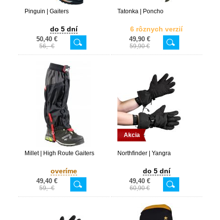
Pinguin | Gaiters
Tatonka | Poncho
do 5 dní
6 rôznych verzií
50,40 €
49,90 €
56,- €
59,90 €
Akcia
Millet | High Route Gaiters
Northfinder | Yangra
overíme
do 5 dní
49,40 €
49,40 €
59,- €
60,90 €