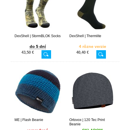
DexShell | StormBLOK Socks
DexShell | Thermlite
do 5 dní
4 rôzne verzie
43,50 €
40,40 €
ME | Flash Beanie
Ortovox | 120 Tec Print
Beanie