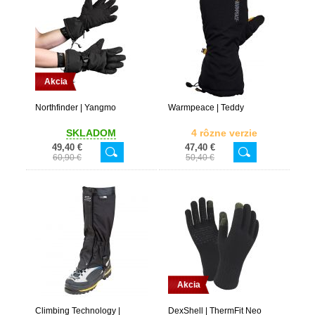
Akcia
Northfinder | Yangmo
Warmpeace | Teddy
SKLADOM
4 rôzne verzie
49,40 €
47,40 €
60,90 €
50,40 €
Akcia
Climbing Technology |
DexShell | ThermFit Neo