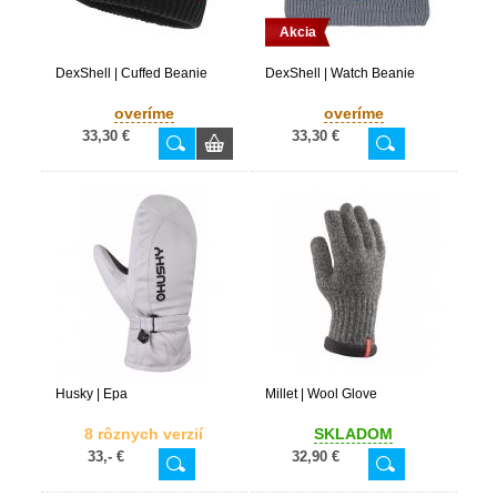
Akcia
DexShell | Cuffed Beanie
DexShell | Watch Beanie
overíme
overíme
33,30 €
33,30 €
Husky | Epa
Millet | Wool Glove
8 rôznych verzií
SKLADOM
33,- €
32,90 €