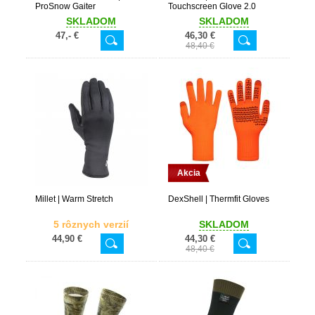
ProSnow Gaiter
Touchscreen Glove 2.0
SKLADOM
SKLADOM
47,- €
46,30 €
48,40 €
Akcia
Millet | Warm Stretch
DexShell | Thermfit Gloves
5 rôznych verzií
SKLADOM
44,90 €
44,30 €
48,40 €