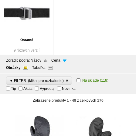
Ostatné
9 rôznych verzií
Zoradiť podľa:
Názov
Cena
Obrázky
Tabuľka
∨
Na sklade
(118)
▼ FILTER: (klikni pre rozbalenie)
Tip
Akcia
Výpredaj
Novinka
Zobrazené produkty
1 - 48
z celkových
170