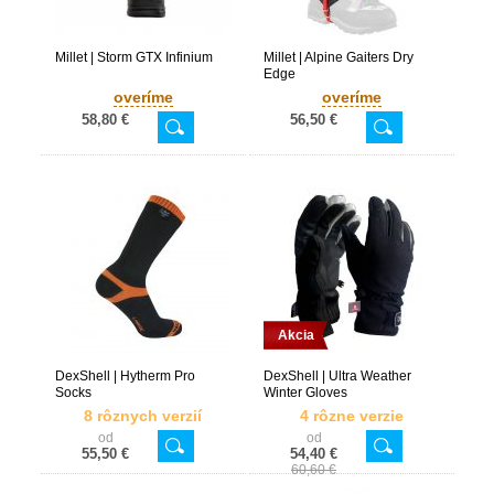
Millet | Storm GTX Infinium
Millet | Alpine Gaiters Dry
Edge
overíme
overíme
58,80 €
56,50 €
Akcia
DexShell | Hytherm Pro
DexShell | Ultra Weather
Socks
Winter Gloves
8 rôznych verzií
4 rôzne verzie
od
od
55,50 €
54,40 €
60,60 €