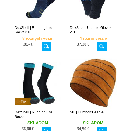
DexShell | Running Lite
DexShell | Ultralite Gloves
Socks 2.0
2.0
8 rôznych verzií
4 rôzne verzie
38,- €
37,30 €
Tip
DexShell | Running Lite
ME | Humbolt Beanie
Socks
SKLADOM
SKLADOM
36,60 €
34,90 €