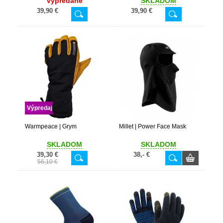
vypredané
SKLADOM
39,90 €
39,90 €
Výpredaj
Warmpeace | Grym
Millet | Power Face Mask
SKLADOM
SKLADOM
39,30 €
38,- €
56,10 €