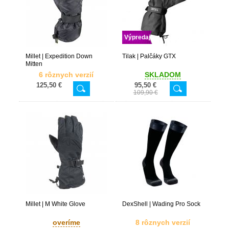
Výpredaj
Millet | Expedition Down
Tilak | Palčáky GTX
Mitten
6 rôznych verzií
SKLADOM
125,50 €
95,50 €
109,90 €
Millet | M White Glove
DexShell | Wading Pro Sock
overíme
8 rôznych verzií