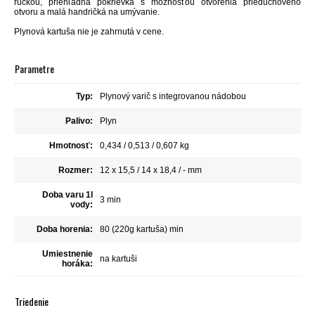
rúčkou, priehľadná pokrievka s možnosťou otvorenia prieduchového
otvoru a malá handričká na umývanie.
Plynová kartuša nie je zahrnutá v cene.
Parametre
Typ:
Plynový varič s integrovanou nádobou
Palivo:
Plyn
Hmotnosť:
0,434 / 0,513 / 0,607 kg
Rozmer:
12 x 15,5 / 14 x 18,4 / - mm
Doba varu 1l
3 min
vody:
Doba horenia:
80 (220g kartuša) min
Umiestnenie
na kartuši
horáka:
Triedenie