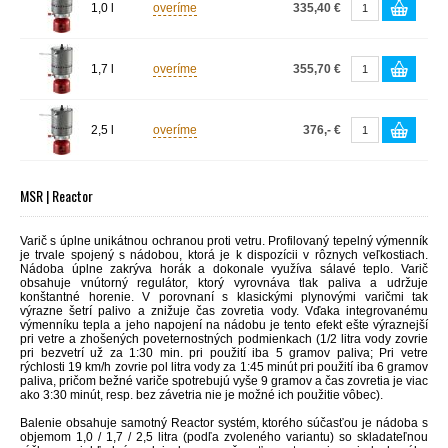
1,0 l
overíme
335,40 €
1,7 l
overíme
355,70 €
2,5 l
overíme
376,- €
MSR | Reactor
Varič s úplne unikátnou ochranou proti vetru. Profilovaný tepelný výmenník
je trvale spojený s nádobou, ktorá je k dispozícii v rôznych veľkostiach.
Nádoba úplne zakrýva horák a dokonale využíva sálavé teplo. Varič
obsahuje vnútorný regulátor, ktorý vyrovnáva tlak paliva a udržuje
konštantné horenie. V porovnaní s klasickými plynovými varičmi tak
výrazne šetrí palivo a znižuje čas zovretia vody. Vďaka integrovanému
výmenníku tepla a jeho napojení na nádobu je tento efekt ešte výraznejší
pri vetre a zhošených poveternostných podmienkach (1/2 litra vody zovrie
pri bezvetrí už za 1:30 min. pri použití iba 5 gramov paliva; Pri vetre
rýchlosti 19 km/h zovrie pol litra vody za 1:45 minút pri použití iba 6 gramov
paliva, pričom bežné variče spotrebujú vyše 9 gramov a čas zovretia je viac
ako 3:30 minút, resp. bez závetria nie je možné ich použitie vôbec).
Balenie obsahuje samotný Reactor systém, ktorého súčasťou je nádoba s
objemom 1,0 / 1,7 / 2,5 litra (podľa zvoleného variantu) so skladateľnou