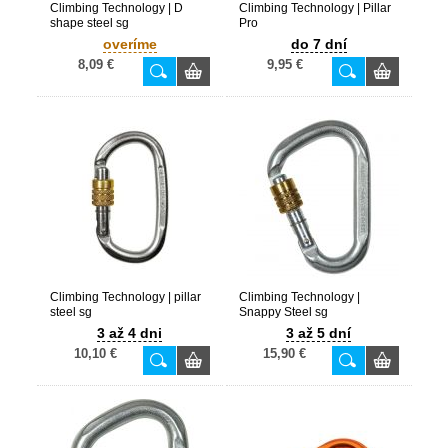
Climbing Technology | D
Climbing Technology | Pillar
shape steel sg
Pro
overíme
do 7 dní
8,09 €
9,95 €
Climbing Technology | pillar
Climbing Technology |
steel sg
Snappy Steel sg
3 až 4 dni
3 až 5 dní
10,10 €
15,90 €