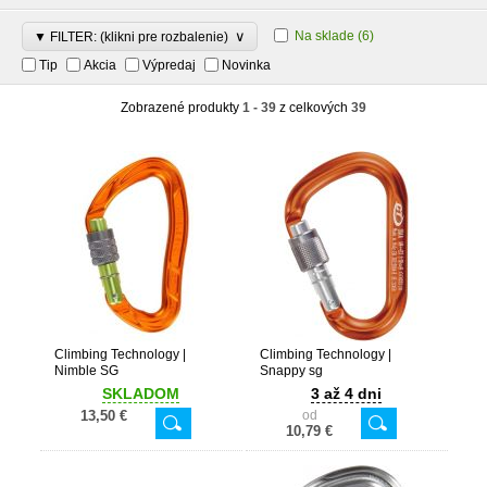
∨
Na sklade
(6)
▼ FILTER: (klikni pre rozbalenie)
Tip
Akcia
Výpredaj
Novinka
Zobrazené produkty
1 - 39
z celkových
39
Climbing Technology |
Climbing Technology |
Nimble SG
Snappy sg
SKLADOM
3 až 4 dni
13,50 €
od
10,79 €