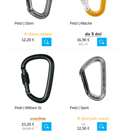
Petzl | Djinn
Petzl | Attache
4 rôzne verzie
do 5 dní
12,20 €
16,90 €
22,- €
Petzl | William SL
Petzl | Spirit
overíme
8 rôznych verzií
23,20 €
od
12,50 €
24,80 €