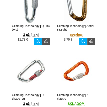
Climbing Technology | Q-Link
Climbing Technology | Aerial
twist
straight
3 až 4 dni
overíme
11,79 €
8,79 €
Climbing Technology | D-
Climbing Technology | K-
shape -sg
classic
3 až 4 dni
SKLADOM