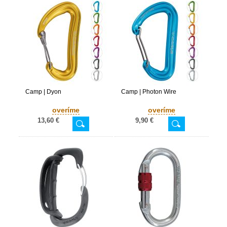
Camp | Dyon
Camp | Photon Wire
overíme
overíme
13,60 €
9,90 €