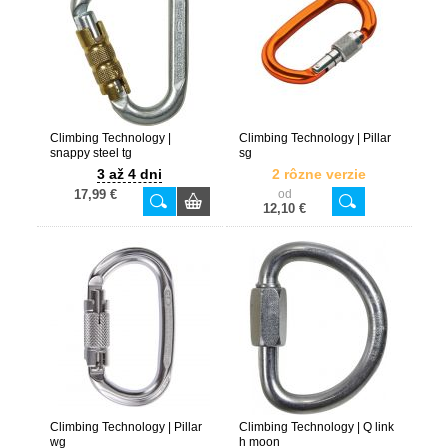
Climbing Technology |
Climbing Technology | Pillar
snappy steel tg
sg
3 až 4 dni
2 rôzne verzie
17,99 €
od
12,10 €
Climbing Technology | Pillar
Climbing Technology | Q link
wg
h moon