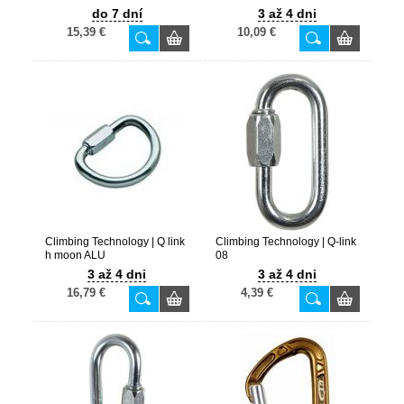
do 7 dní
3 až 4 dni
15,39 €
10,09 €
Climbing Technology | Q link
Climbing Technology | Q-link
h moon ALU
08
3 až 4 dni
3 až 4 dni
16,79 €
4,39 €