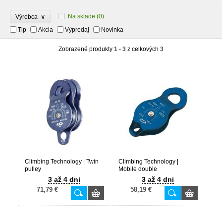
∨
Na sklade
(0)
Výrobca
Tip
Akcia
Výpredaj
Novinka
Zobrazené produkty
1 - 3
z celkových
3
Climbing Technology | Twin
Climbing Technology |
pulley
Mobile double
3 až 4 dni
3 až 4 dni
71,79 €
58,19 €