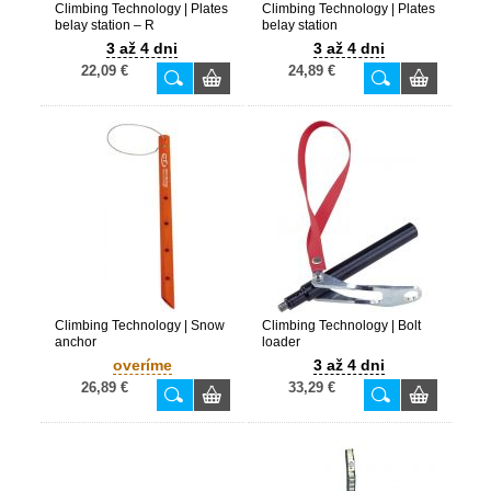
Climbing Technology | Plates
Climbing Technology | Plates
belay station – R
belay station
3 až 4 dni
3 až 4 dni
22,09 €
24,89 €
Climbing Technology | Snow
Climbing Technology | Bolt
anchor
loader
overíme
3 až 4 dni
26,89 €
33,29 €