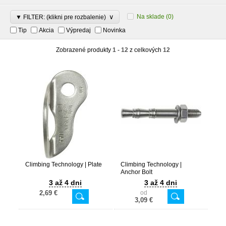
∨
Na sklade
(0)
▼ FILTER: (klikni pre rozbalenie)
Tip
Akcia
Výpredaj
Novinka
Zobrazené produkty
1 - 12
z celkových
12
Climbing Technology | Plate
Climbing Technology |
Anchor Bolt
3 až 4 dni
3 až 4 dni
2,69 €
od
3,09 €