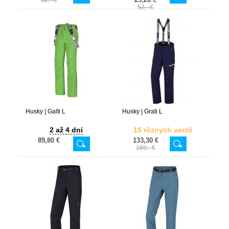
52,- €
52,- €
Husky | Galti L
Husky | Grati L
2 až 4 dni
15 rôznych verzií
89,80 €
133,30 €
169,- €