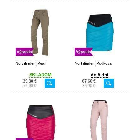
Výpredaj
Výpredaj
Northfinder | Pearl
Northfinder | Podkova
SKLADOM
do 5 dní
39,30 €
67,60 €
74,90 €
84,90 €