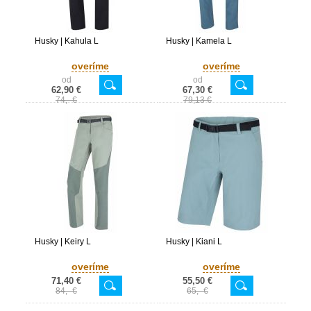
Husky | Kahula L
Husky | Kamela L
overíme
overíme
od
od
62,90 €
67,30 €
74,- €
79,13 €
Husky | Keiry L
Husky | Kiani L
overíme
overíme
71,40 €
55,50 €
84,- €
65,- €