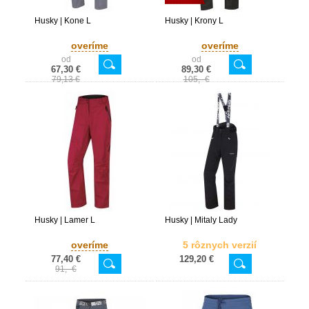
Husky | Kone L
Husky | Krony L
overíme
overíme
od
od
67,30 €
89,30 €
79,13 €
105,- €
Husky | Lamer L
Husky | Mitaly Lady
overíme
5 rôznych verzií
77,40 €
129,20 €
91,- €