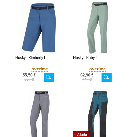
Husky | Kimberly L
Husky | Koby L
overíme
overíme
55,50 €
62,90 €
65,- €
74,- €
Akcia