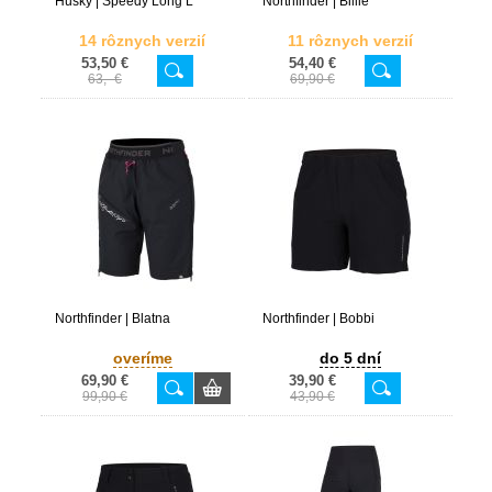
Husky | Speedy Long L
Northfinder | Billie
14 rôznych verzií
11 rôznych verzií
53,50 €
54,40 €
63,- €
69,90 €
Northfinder | Blatna
Northfinder | Bobbi
overíme
do 5 dní
69,90 €
39,90 €
99,90 €
43,90 €