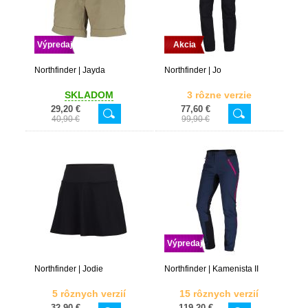
Výpredaj
Akcia
Northfinder | Jayda
Northfinder | Jo
SKLADOM
3 rôzne verzie
29,20 €
77,60 €
40,90 €
99,90 €
Výpredaj
Northfinder | Jodie
Northfinder | Kamenista II
5 rôznych verzií
15 rôznych verzií
32,90 €
119,20 €