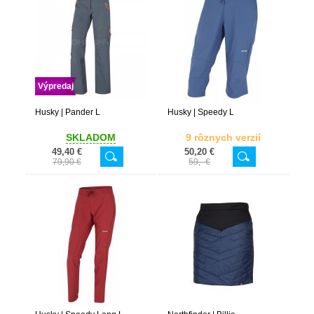
Výpredaj
Husky | Pander L
Husky | Speedy L
SKLADOM
9 rôznych verzií
49,40 €
50,20 €
79,90 €
59,- €