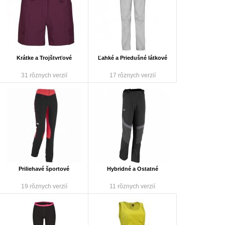
Krátke a Trojštvrťové
Ľahké a Priedušné látkové
31 rôznych verzií
17 rôznych verzií
Priliehavé športové
Hybridné a Ostatné
19 rôznych verzií
11 rôznych verzií