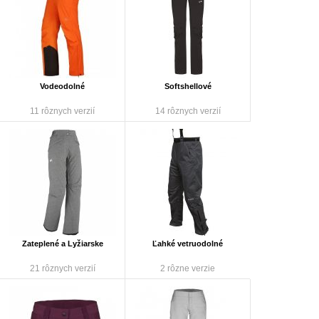
Vodeodolné
Softshellové
11 rôznych verzií
14 rôznych verzií
Zateplené a Lyžiarske
Ľahké vetruodolné
21 rôznych verzií
2 rôzne verzie