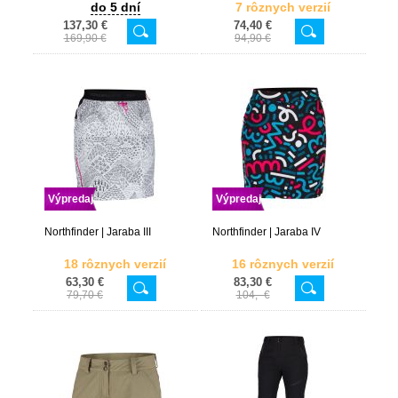
do 5 dní
7 rôznych verzií
137,30 €
74,40 €
169,90 €
94,90 €
Výpredaj
Výpredaj
Northfinder | Jaraba III
Northfinder | Jaraba IV
18 rôznych verzií
16 rôznych verzií
63,30 €
83,30 €
79,70 €
104,- €