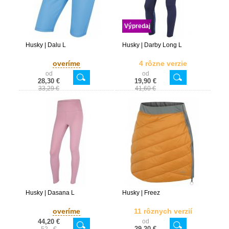
Výpredaj
Husky | Dalu L
Husky | Darby Long L
overíme
4 rôzne verzie
od
od
28,30 €
19,90 €
33,29 €
41,60 €
Husky | Dasana L
Husky | Freez
overíme
11 rôznych verzií
44,20 €
od
29,20 €