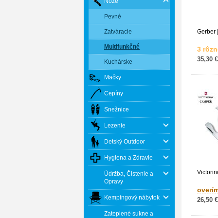
Nože
Pevné
Zatváracie
Gerber 
Multifunkčné
3 rôzn
35,30 €
Kuchárske
Mačky
Cepíny
Snežnice
Lezenie
Detský Outdoor
Hygiena a Zdravie
Victori
Údržba, Čistenie a
Opravy
overí
Kempingový nábytok
26,50 €
Zateplené sukne a