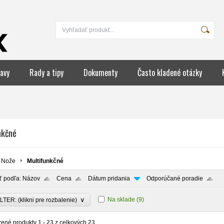
avy
Rady a tipy
Dokumenty
Často kladené otázky
nkčné
Nože
Multifunkčné
ť podľa:
Názov
Cena
Dátum pridania
Odporúčané poradie
∨
Na sklade
(9)
LTER: (klikni pre rozbalenie)
zené produkty
1 - 23
z celkových
23