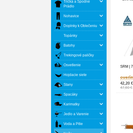
Tričká a Spodné
Prádlo
Nohavice
Doplnky k Oblečeniu
Topánky
Batohy
Trekingové paličky
Osvetlenie
SRM | 
Hojdacie siete
overí
42,20 €
Stany
47,60 €
Spacáky
Karimatky
Jedlo a Varenie
Voda a Pitie