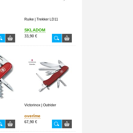
Ruike | Trekker LD11
SKLADOM
33,90 €
Victorinox | Outrider
overíme
67,90 €