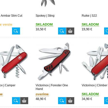
| Armbar Slim Cut
Spokey | Sting
Ruike | S22
e verzie
SKLADOM
SKLADOM
10,50 €
19,90 €
nox | Camper
Victorinox | Forester One
Victorinox | Climber
Hand
me
overíme
SKLADOM
48,90 €
34,90 €