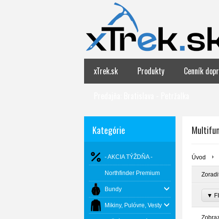
xTrek.sk
Produkty
Cenník dopr
Predajňa: Bratislava - Petržalka
Kategórie
Multifu
- AKCIA TÝŽDŇA -
Úvod
Northfinder Premium
Zoradi
Bundy
▼ FI
Mikiny, Pulóvre, Vesty
Zobra