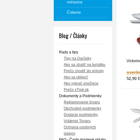
nohavice
Čistenie
Blog / Články
Rady a tipy
Tipy na Darčeky
Victorin
Ako sa zbaliť na turistiku
Prečo chodiť do prírody
overí
Ako sa obliecť
52,90 €
Ako vybrať snežnice
Prečo xTrek.sk
Dokumenty a Podmienky
Reklamovanie tovaru
Obchodné podmienky
Dodacie podmienky
Vrátenie Tovaru
Ochrana osobných
údajov
FAQ - Často kladené otázky