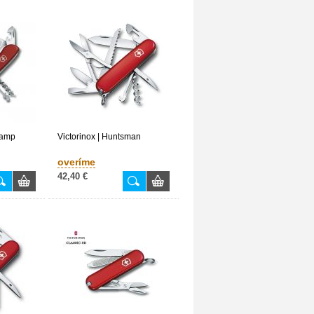
hamp
Victorinox | Huntsman
overíme
42,40 €