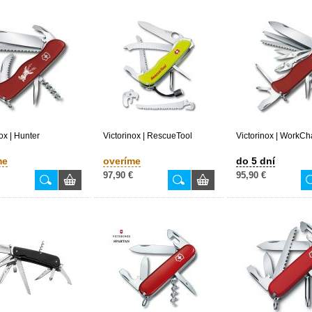
ox | Hunter
Victorinox | RescueTool
Victorinox | WorkC
me
overíme
do 5 dní
97,90 €
95,90 €