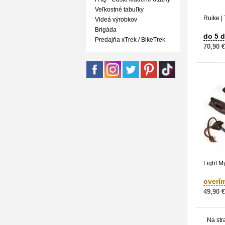
Veľkostné tabuľky
Ruike |
Videá výrobkov
Brigáda
do 5 d
Predajňa xTrek / BikeTrek
70,90 €
Light My
overí
49,90 €
Na str