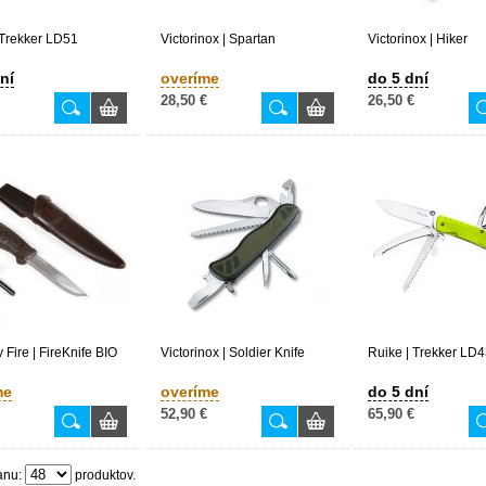
 Trekker LD51
Victorinox | Spartan
Victorinox | Hiker
ní
overíme
do 5 dní
28,50 €
26,50 €
 Fire | FireKnife BIO
Victorinox | Soldier Knife
Ruike | Trekker LD
me
overíme
do 5 dní
52,90 €
65,90 €
anu:
produktov.