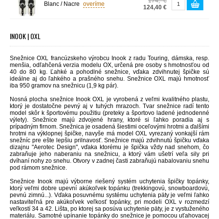
174,- €
Blanc / Nacre
overíme
124,40 €
INOOK | OXL
Snežnice OXL francúzskeho výrobcu Inook z radu Touring, dámska, resp.
menšia, odľahčená verzia modelu OX, určená pre osoby s hmotnosťou od
40 do 80 kg. Ľahké a pohodlné snežnice, vďaka zdvihnutej špičke sú
ideálne aj do ľahkého a prašného snehu. Snežnice OXL majú hmotnosť
iba 950 gramov na snežnicu (1,9 kg pár).
Nosná
plocha
snežnice
Inook OXL
je
vyrobená
z veľmi
kvalitného
plastu
,
ktorý
je
dostatočne
pevný
aj v
tuhých
mrazoch
. Tvar
snežnice
radí tento
model
skôr
k športovému
použitiu
(
preteky
a
športovo
ladené
jednodenné
výlety
)
. Snežnice
majú
zdvojené
hrany
,
ktoré
si
ľahko
poradia aj s
prípadným
firnom
. Snežnica
je
osadená
šiestimi
oceľovými
hrotmi
a
ďalšími
hrotmi
na
výklopnej
špičke, navyše má model OXL vyrezaný vonkajší rám
snežníc pre ešte lepšiu prilnavosť
. Snežnice majú zdvihnutú špičku vďaka
dizajnu "Aerotec Design", vďaka ktorému je špička vždy nad snehom, čo
zabraňuje jeho naberaniu na snežnicu, a
ktorý
vám
ušetrí veľa
sily
pri
dvíhaní
nohy
zo
snehu
.
Otvory v zadnej časti zabraňujú nabalovaniu snehu
pod rámom snežnice.
Snežnice
Inook
majú
výborne
riešený
systém uchytenia
špičky
topánky
,
ktorý veľmi
dobre
upevní
akúkoľvek
topánku
(
trekkingovú
,
snowboardovú
,
pevnú zimnú
...
)
.
V
ďaka
posuvnému
systému
uchytenia
päty
je
veľmi
ľahko
nastaviteľná
pre
akúkoľvek
veľkosť
topánky, pri modeli OXL v rozmedzí
veľkostí 34 a 42.
Lišta
,
po ktorej
sa
posúva
uchytenie
päty
,
je z
vystuženého
materiálu
. Samotné upínanie topánky do snežnice je pomocou uťahovacej