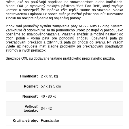
račne, aké sa používajú napríklad na snowboardoch alebo korčuliach.
Model OXL je vybavený mäkkým pásikom "Soft Pad Belt", ktorý zvyšuje
komfort a zabezpečí, že topánka ešte lepšie sadne do viazania. Vďaka
centrovaciemu upínaniu z oboch strán je možné pásik posunúť ľubovoľne
z boku na bok pre nájdenie tej najlepšiej polohy.
Inook robí
jedinečný
systém
zamykania
päty AGS - Auto Gliding System
.
Zamknutie
či
odomknutie
sa dá
jednoducho
urobiť
postojačky palicou
,
ako
poznáme
zo
skialpového
viazania
.
Viazanie snežníc je možné nastaviť do
troch polôh - voľná päta pre pohodlnú chôdzu, úpevnená päta pri
prekračovaní prekážok a zdvihnutá päta pri chôdzi do svahu.
Pri vašom
výlete už nebudete mať
žiadne problémy
pri prekračovaní
spadnutých
stromov
a
iných prekážok
.
Snežnice OXL sú dodávané vrátane praktického prepravného púzdra.
Hmotnosť:
2 x 0,95 kg
Rozmer:
57 x 19,5 cm
Nosnosť:
40 - 80 kg
Veľkosť
34 - 42
topánky:
Krajina výroby:
Francúzsko