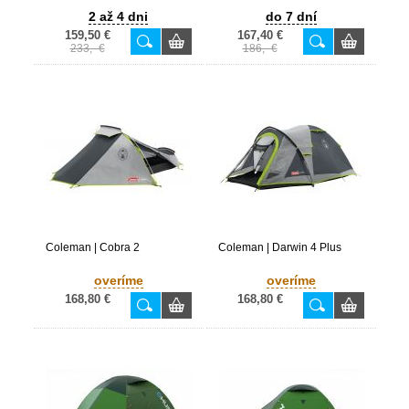
2 až 4 dni
do 7 dní
159,50 €
167,40 €
233,- €
186,- €
Coleman | Cobra 2
Coleman | Darwin 4 Plus
overíme
overíme
168,80 €
168,80 €