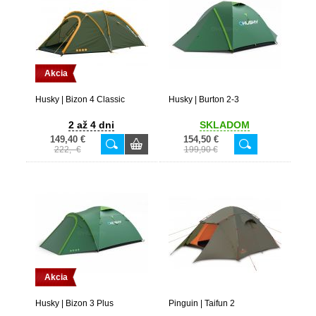
Akcia
Husky | Bizon 4 Classic
Husky | Burton 2-3
2 až 4 dni
SKLADOM
149,40 €
154,50 €
222,- €
199,90 €
Akcia
Husky | Bizon 3 Plus
Pinguin | Taifun 2