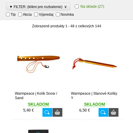
∨
Na sklade
(27)
▼ FILTER: (klikni pre rozbalenie)
Tip
Akcia
Výpredaj
Novinka
Zobrazené produkty
1 - 48
z celkových
144
Warmpeace | Kolík Snow /
Warmpeace | Stanové Kolíky
Sand
Y
SKLADOM
SKLADOM
5,40 €
6,50 €