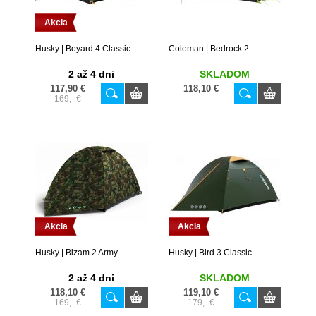
Akcia
Husky | Boyard 4 Classic
Coleman | Bedrock 2
2 až 4 dni
SKLADOM
117,90 €
118,10 €
169,- €
Akcia
Akcia
Husky | Bizam 2 Army
Husky | Bird 3 Classic
2 až 4 dni
SKLADOM
118,10 €
119,10 €
169,- €
179,- €