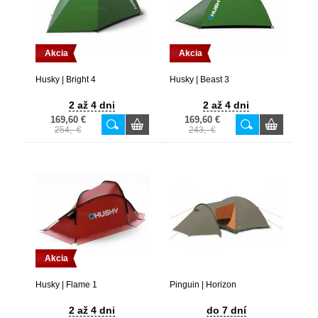
Akcia
Akcia
Husky | Bright 4
Husky | Beast 3
2 až 4 dni
2 až 4 dni
169,60 €
169,60 €
254,- €
243,- €
Akcia
Husky | Flame 1
Pinguin | Horizon
2 až 4 dni
do 7 dní