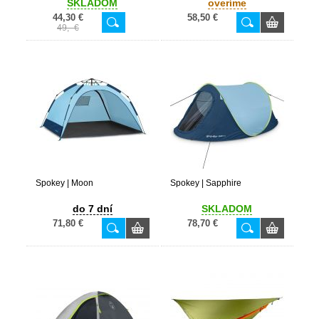
SKLADOM
overíme
44,30 €
58,50 €
49,- €
Spokey | Moon
Spokey | Sapphire
do 7 dní
SKLADOM
71,80 €
78,70 €