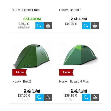
TTTM | Lightest Tarp
Husky | Brunel 2
SKLADOM
2 až 4 dni
129,- €
134,20 €
139,95 €
Akcia
Akcia
Husky | Bret 2
Husky | Boyard 4 Plus
2 až 4 dni
2 až 4 dni
137,30 €
138,10 €
199,- €
199,- €