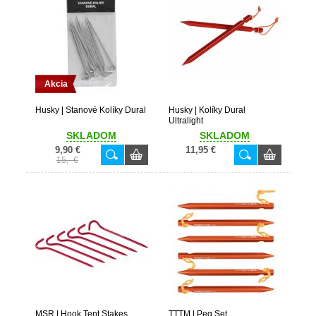
Akcia
Husky | Stanové Kolíky Dural
Husky | Kolíky Dural
Ultralight
SKLADOM
SKLADOM
9,90 €
11,95 €
15,- €
MSR | Hook Tent Stakes
TTTM | Peg Set