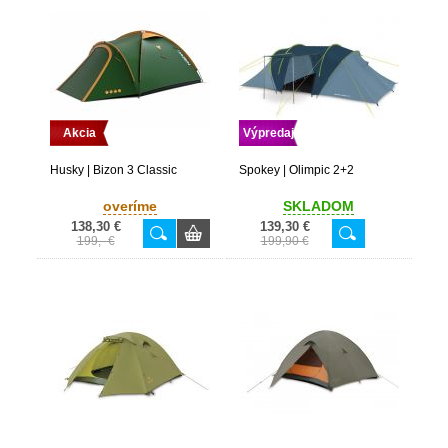
Akcia
Výpredaj
Husky | Bizon 3 Classic
Spokey | Olimpic 2+2
overíme
SKLADOM
138,30 €
139,30 €
199,- €
199,90 €