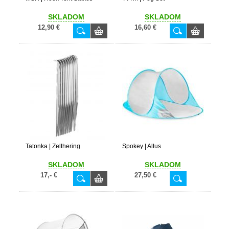
SKLADOM
SKLADOM
12,90 €
16,60 €
Tatonka | Zelthering
Spokey | Altus
SKLADOM
SKLADOM
17,- €
27,50 €