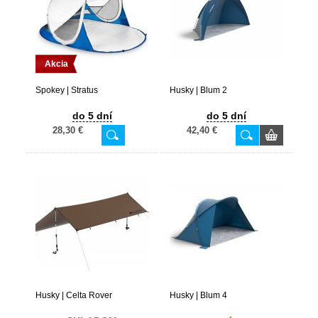
Akcia
Spokey | Stratus
Husky | Blum 2
do 5 dní
do 5 dní
28,30 €
42,40 €
Husky | Celta Rover
Husky | Blum 4