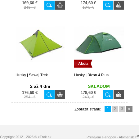
169,60 €
174,60 €
243,- €
194,- €
Akcia
Husky | Sawaj Trek
Husky | Bizon 4 Plus
2 až 4 dni
SKLADOM
176,60 €
178,60 €
254,- €
243,- €
1
2
3
»
Zobraziť stranu:
Copyright 2012 - 2026 © xTrek.sk -
Prenájom e-shopov - Atomer.sk