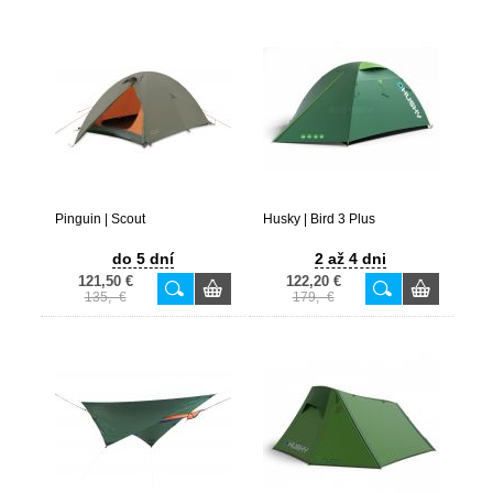
Pinguin | Scout
Husky | Bird 3 Plus
do 5 dní
2 až 4 dni
121,50 €
122,20 €
135,- €
179,- €