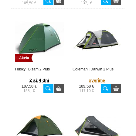
105,50 €
137,- €
Akcia
Husky | Bizam 2 Plus
Coleman | Darwin 2 Plus
2 až 4 dni
overíme
107,50 €
109,50 €
158,- €
117,10 €