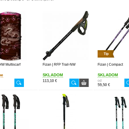
Tip
 HW Multiscarf
Fizan | RFP Trail-NW
Fizan | Compact
me
SKLADOM
SKLADOM
113,10 €
od
59,50 €