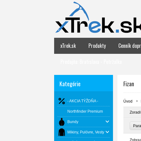
xTrek.sk
Produkty
Cenník dopr
Predajňa: Bratislava - Petržalka
Kategórie
Fizan
- AKCIA TÝŽDŇA -
Úvod
Northfinder Premium
Zoradi
Bundy
Par
Mikiny, Pulóvre, Vesty
Zobra