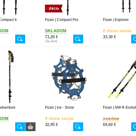
Akcia
 Compact 4
Fizan | Compact Pro
Fizan | Explorer
DOM
SKLADOM
2 rôzne verzie
73,20 €
33,30 €
75,70 €
 Adventure
Fizan | Ice - Snow
Fizan | NW R-Evolut
DOM
4 rôzne verzie
overíme
32,95 €
69,60 €