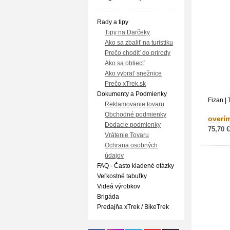
Rady a tipy
Tipy na Darčeky
Ako sa zbaliť na turistiku
Prečo chodiť do prírody
Ako sa obliecť
Ako vybrať snežnice
Prečo xTrek.sk
Dokumenty a Podmienky
Fizan | 
Reklamovanie tovaru
Obchodné podmienky
overí
Dodacie podmienky
75,70 €
Vrátenie Tovaru
Ochrana osobných
údajov
FAQ - Často kladené otázky
Veľkostné tabuľky
Videá výrobkov
Brigáda
Predajňa xTrek / BikeTrek