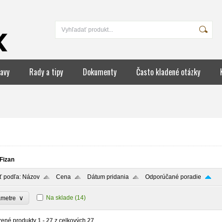
avy
Rady a tipy
Dokumenty
Často kladené otázky
Fizan
ť podľa:
Názov
Cena
Dátum pridania
Odporúčané poradie
∨
Na sklade
(14)
ametre
zené produkty
1 - 27
z celkových
27