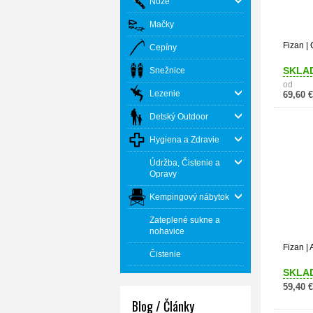
Nože
Mačky
Fizan |
Cepíny
SKLA
Snežnice
od
Lezenie
69,60 €
Detský Outdoor
Hygiena a Zdravie
Údržba, Čistenie a
Opravy
Kempingový nábytok
Zateplené sukne a
nohavice
Fizan |
Čistenie
SKLA
59,40 €
Blog / Články