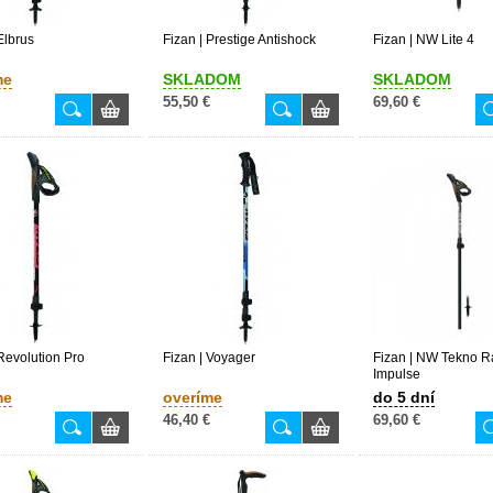
Elbrus
Fizan | Prestige Antishock
Fizan | NW Lite 4
me
SKLADOM
SKLADOM
55,50 €
69,60 €
 Revolution Pro
Fizan | Voyager
Fizan | NW Tekno R
Impulse
me
overíme
do 5 dní
46,40 €
69,60 €