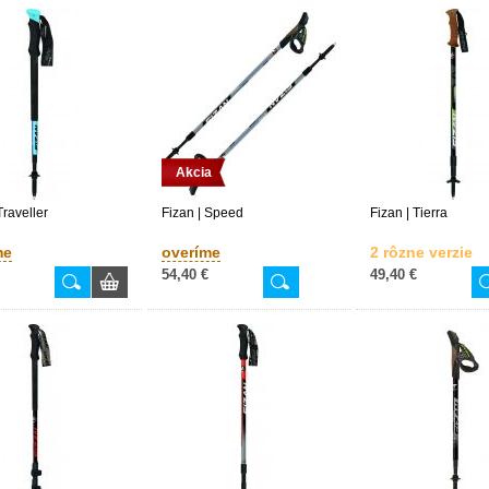
Akcia
Traveller
Fizan | Speed
Fizan | Tierra
me
overíme
2 rôzne verzie
54,40 €
49,40 €