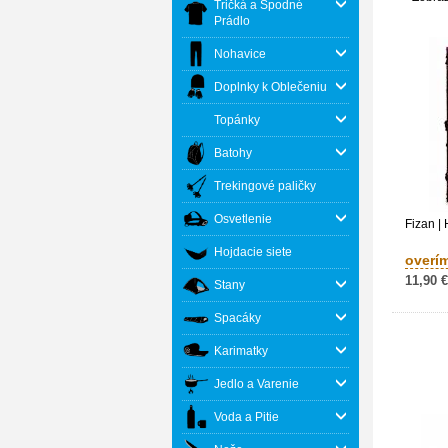
Tričká a Spodné
Prádlo
Nohavice
Doplnky k Oblečeniu
Topánky
Batohy
Trekingové paličky
Osvetlenie
Fizan |
Hojdacie siete
overí
11,90 €
Stany
Spacáky
Karimatky
Jedlo a Varenie
Voda a Pitie