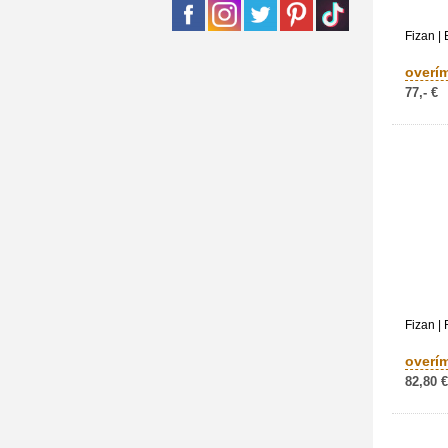
Fizan | 
overí
77,- €
Fizan |
overí
82,80 €