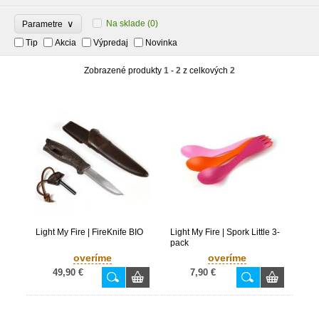
∨
Na sklade
(0)
Parametre
Tip
Akcia
Výpredaj
Novinka
Zobrazené produkty
1 - 2
z celkových
2
Light My Fire | FireKnife BIO
Light My Fire | Spork Little 3-
pack
overíme
overíme
49,90 €
7,90 €