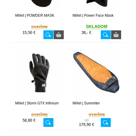
Millet | POWDER MASK
Millet | Power Face Mask
overíme
SKLADOM
15,50 €
38,- €
Millet | Storm GTX Infinium
Millet | Summiter
overíme
overíme
58,80 €
od
179,90 €