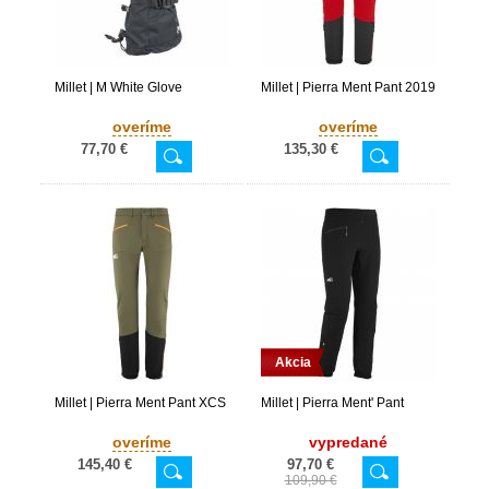
Millet | M White Glove
Millet | Pierra Ment Pant 2019
overíme
overíme
77,70 €
135,30 €
Akcia
Millet | Pierra Ment Pant XCS
Millet | Pierra Ment' Pant
overíme
vypredané
145,40 €
97,70 €
109,90 €