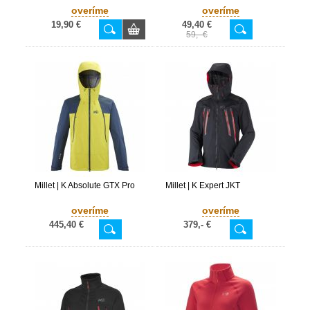
overíme
overíme
19,90 €
49,40 €
59,- €
Millet | K Absolute GTX Pro
Millet | K Expert JKT
overíme
overíme
445,40 €
379,- €