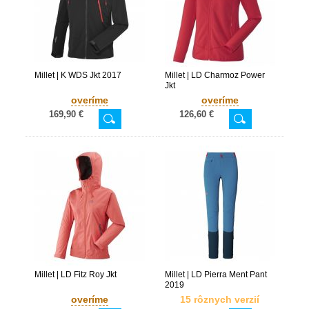
Millet | K WDS Jkt 2017
Millet | LD Charmoz Power
Jkt
overíme
overíme
169,90 €
126,60 €
Millet | LD Fitz Roy Jkt
Millet | LD Pierra Ment Pant
2019
overíme
15 rôznych verzií