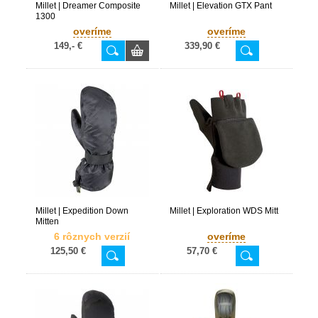
Millet | Dreamer Composite
Millet | Elevation GTX Pant
1300
overíme
overíme
149,- €
339,90 €
Millet | Expedition Down
Millet | Exploration WDS Mitt
Mitten
6 rôznych verzií
overíme
125,50 €
57,70 €