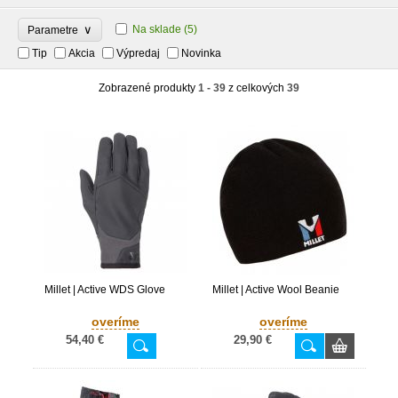
∨
Na sklade
(5)
Parametre
Tip
Akcia
Výpredaj
Novinka
Zobrazené produkty
1 - 39
z celkových
39
Millet | Active WDS Glove
Millet | Active Wool Beanie
overíme
overíme
54,40 €
29,90 €