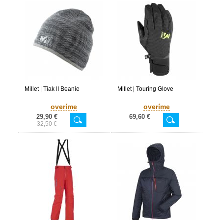
Millet | Tiak II Beanie
Millet | Touring Glove
overíme
overíme
29,90 €
69,60 €
32,50 €