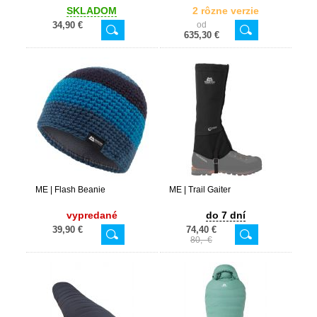
SKLADOM
2 rôzne verzie
34,90 €
od
635,30 €
ME | Flash Beanie
ME | Trail Gaiter
vypredané
do 7 dní
39,90 €
74,40 €
80,- €