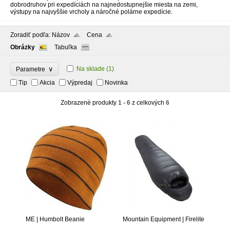
dobrodruhov pri expedíciách na najnedostupnejšie miesta na zemi,
výstupy na najvyššie vrcholy a náročné polárne expedície.
Zoradiť podľa:
Názov
Cena
Obrázky
Tabuľka
∨
Na sklade
(1)
Parametre
Tip
Akcia
Výpredaj
Novinka
Zobrazené produkty
1 - 6
z celkových
6
ME | Humbolt Beanie
Mountain Equipment | Firelite