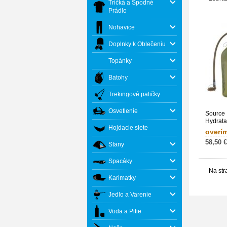
Tričká a Spodné
Prádlo
Nohavice
Doplnky k Oblečeniu
Topánky
Batohy
Trekingové paličky
Osvetlenie
Source 
Hydrata
Hojdacie siete
overí
58,50 €
Stany
Spacáky
Na str
Karimatky
Jedlo a Varenie
Voda a Pitie