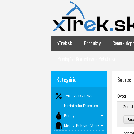
xTrek.sk
Produkty
Cenník dopr
Predajňa: Bratislava - Petržalka
Kategórie
Source
- AKCIA TÝŽDŇA -
Úvod
Northfinder Premium
Zoradi
Bundy
Par
Mikiny, Pulóvre, Vesty
Zobra