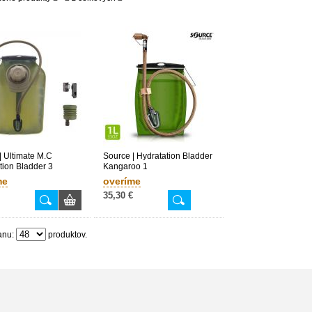
| Ultimate M.C
Source | Hydratation Bladder
tion Bladder 3
Kangaroo 1
me
overíme
35,30 €
anu:
produktov.