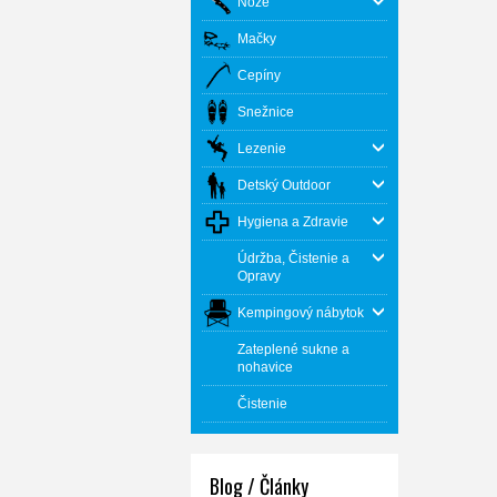
Nože
Mačky
Cepíny
Snežnice
Lezenie
Detský Outdoor
Hygiena a Zdravie
Údržba, Čistenie a
Opravy
Kempingový nábytok
Zateplené sukne a
nohavice
Čistenie
Blog / Články