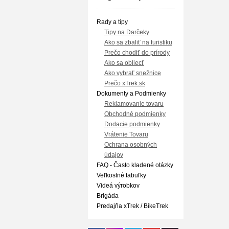
Rady a tipy
Tipy na Darčeky
Ako sa zbaliť na turistiku
Prečo chodiť do prírody
Ako sa obliecť
Ako vybrať snežnice
Prečo xTrek.sk
Dokumenty a Podmienky
Reklamovanie tovaru
Obchodné podmienky
Dodacie podmienky
Vrátenie Tovaru
Ochrana osobných
údajov
FAQ - Často kladené otázky
Veľkostné tabuľky
Videá výrobkov
Brigáda
Predajňa xTrek / BikeTrek