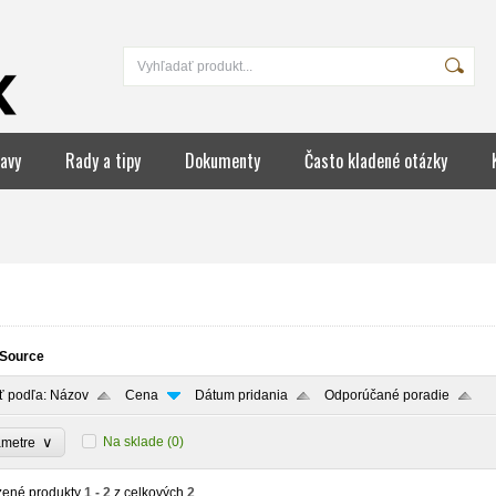
avy
Rady a tipy
Dokumenty
Často kladené otázky
Source
ť podľa:
Názov
Cena
Dátum pridania
Odporúčané poradie
∨
Na sklade
(0)
ametre
zené produkty
1 - 2
z celkových
2