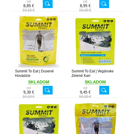
od
od
8,85 €
8,95 €
10,10 €
10,10 €
Summit To Eat | Dusené
Summit To Eat | Vegánske
Hovädzie
Zelené Kari
SKLADOM
SKLADOM
od
od
9,30 €
9,45 €
10,10 €
10,10 €