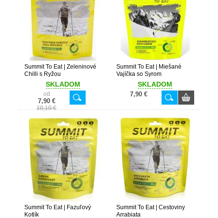
Summit To Eat | Zeleninové
Summit To Eat | Miešané
Chilli s Ryžou
Vajíčka so Syrom
SKLADOM
SKLADOM
od
7,90 €
7,90 €
10,10 €
Summit To Eat | Fazuľový
Summit To Eat | Cestoviny
Kotlík
Arrabiata