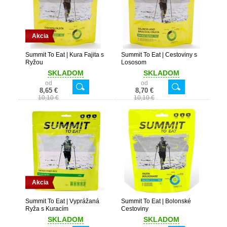
Akcia
Summit To Eat | Kura Fajita s
Summit To Eat | Cestoviny s
Ryžou
Lososom
SKLADOM
SKLADOM
od
od
8,65 €
8,70 €
10,10 €
10,10 €
Akcia
Summit To Eat | Vyprážaná
Summit To Eat | Bolonské
Ryža s Kuracím
Cestoviny
SKLADOM
SKLADOM