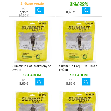
2 rôzne verzie
SKLADOM
od
od
7,95 €
8,60 €
10,10 €
Summit To Eat | Makaróny so
Summit To Eat | Kura Tikka s
Syrom
Ryžou
SKLADOM
SKLADOM
od
od
8,60 €
8,65 €