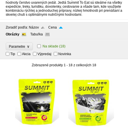
hodnoty čerstvo uvarených jedál. Jedlá Summit To Eat sú ideálne na všetky
expedície, treky, turistiku, dovolenky, cestovanie a všade tam, kde využijete
kombináciu rýchlej a jednoduchej prípravy, nízkej hmotnosti pri prenášaní a
skvelej chuti s optimálnymi nutričnými hodnotami.
Zoradiť podľa:
Názov
Cena
Obrázky
Tabuľka
∨
Na sklade
(18)
Parametre
Tip
Akcia
Výpredaj
Novinka
Zobrazené produkty
1 - 18
z celkových
18