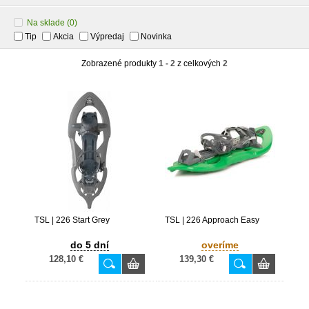
Na sklade
(0)
Tip
Akcia
Výpredaj
Novinka
Zobrazené produkty
1 - 2
z celkových
2
TSL | 226 Start Grey
TSL | 226 Approach Easy
do 5 dní
overíme
128,10 €
139,30 €