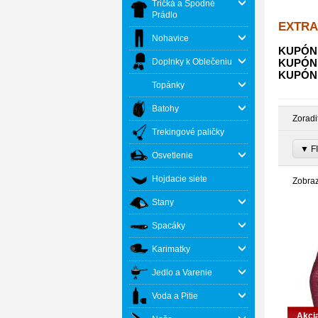
Tričká a Spodné
Prádlo
EXTRA 
Nohavice
KUPÓN 1
Doplnky k Oblečeniu
KUPÓN 3
KUPÓN 5
Topánky
Batohy
Zoradi
Trekingové paličky
▼ FI
Osvetlenie
Hojdacie siete
Zobra
Stany
Spacáky
Karimatky
Jedlo a Varenie
Voda a Pitie
Akci