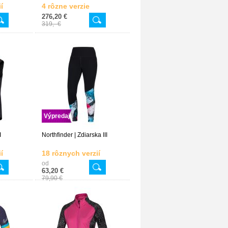
í
4 rôzne verzie
276,20 €
319,- €
Výpredaj
I
Northfinder | Zdiarska III
í
18 rôznych verzií
od
63,20 €
79,90 €