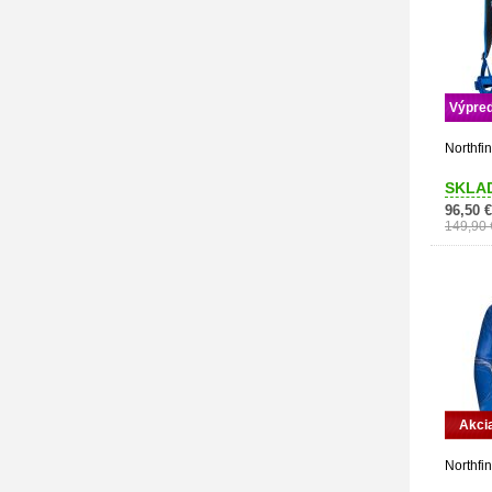
Výpred
Northfin
SKLA
96,50 €
149,90 
Akci
Northfin