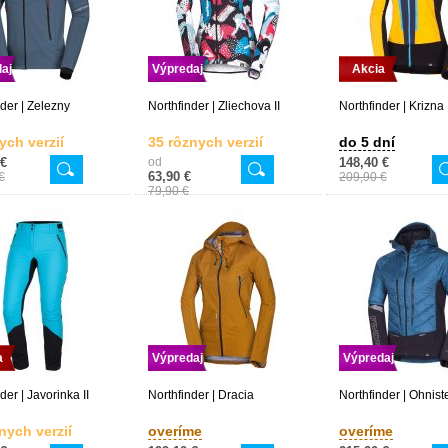
aj
Výpredaj
Akcia
nder | Zelezny
Northfinder | Zliechova II
Northfinder | Krizna 
ych verzií
35 rôznych verzií
do 5 dní
 €
od
148,40 €
63,90 €
€
209,90 €
79,90 €
a
Výpredaj
Výpredaj
der | Javorinka II
Northfinder | Dracia
Northfinder | Ohnist
nych verzií
overíme
overíme