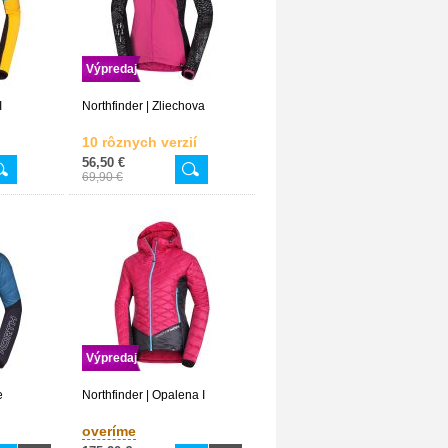
Výpredaj
I
Northfinder | Zliechova
10 rôznych verzií
56,50 €
69,90 €
Výpredaj
e
Northfinder | Opalena I
overíme