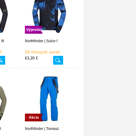
Výpredaj
III
Northfinder | Sulov I
í
15 rôznych verzií
63,20 €
Akcia
I
Northfinder | Tomasz