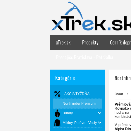
xTrek.sk
Produkty
Cenník dopr
Predajňa: Bratislava - Petržalka
Kategórie
Northfin
- AKCIA TÝŽDŇA -
Úvod
Northfinder Premium
Prémiová
Rovnako d
hodia na
Bundy
kombináci
Mikiny, Pulóvre, Vesty
V prémiov
Alpha Dir