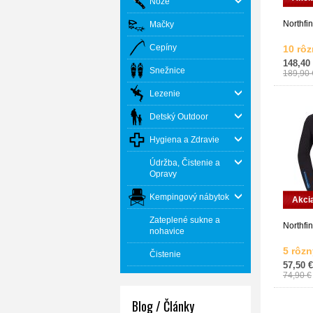
Nože
Northfi
Mačky
Cepíny
10 rôz
148,40
Snežnice
189,90 
Lezenie
Detský Outdoor
Hygiena a Zdravie
Údržba, Čistenie a
Opravy
Kempingový nábytok
Akci
Zateplené sukne a
Northfin
nohavice
5 rôzn
Čistenie
57,50 €
74,90 €
Blog / Články