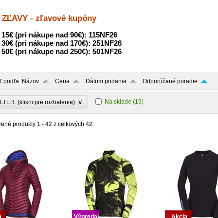
ZĽAVY - zľavové kupóny
5€ (pri nákupe nad 90€): 115NF26
0€ (pri nákupe nad 170€): 251NF26
0€ (pri nákupe nad 250€): 501NF26
ť podľa:
Názov
Cena
Dátum pridania
Odporúčané poradie
∨
Na sklade
(19)
LTER: (klikni pre rozbalenie)
zené produkty
1 - 42
z celkových
42
a
Výpredaj
Akcia