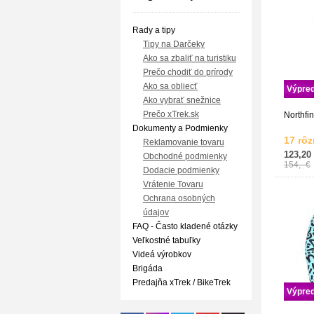
Rady a tipy
Tipy na Darčeky
Ako sa zbaliť na turistiku
Prečo chodiť do prírody
Ako sa obliecť
Výpred
Ako vybrať snežnice
Prečo xTrek.sk
Northfin
Dokumenty a Podmienky
17 rôz
Reklamovanie tovaru
123,20
Obchodné podmienky
154,- €
Dodacie podmienky
Vrátenie Tovaru
Ochrana osobných
údajov
FAQ - Často kladené otázky
Veľkostné tabuľky
Videá výrobkov
Brigáda
Predajňa xTrek / BikeTrek
Výpred