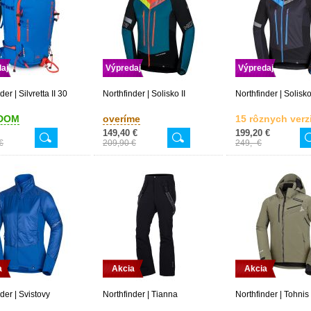
aj
Výpredaj
Výpredaj
der | Silvretta II 30
Northfinder | Solisko II
Northfinder | Solisko 
DOM
overíme
15 rôznych verzi
149,40 €
199,20 €
€
209,90 €
249,- €
a
Akcia
Akcia
der | Svistovy
Northfinder | Tianna
Northfinder | Tohnis 