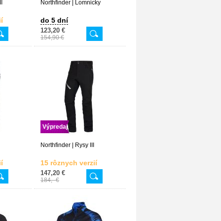
II
Northfinder | Lomnicky
í
do 5 dní
123,20 €
154,90 €
Výpredaj
Northfinder | Rysy III
í
15 rôznych verzií
147,20 €
184,- €