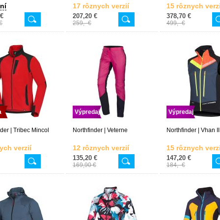
ní
17 rôznych verzií
15 rôznych verzi
 €
207,20 €
378,70 €
€
259,- €
499,- €
a
Výpredaj
Výpredaj
der | Tribec Mincol
Northfinder | Veterne
Northfinder | Vhan II
ych verzií
12 rôznych verzií
15 rôznych verzi
135,20 €
147,20 €
169,90 €
184,- €