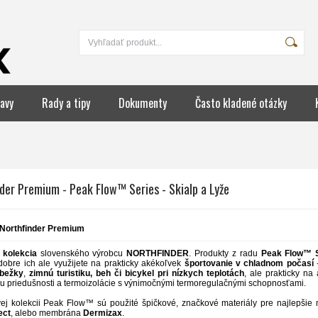
avy
Rady a tipy
Dokumenty
Často kladené otázky
der Premium - Peak Flow™ Series - Skialp a Lyže
Northfinder Premium
 kolekcia
slovenského výrobcu
NORTHFINDER
. Produkty z radu
Peak Flow™ S
obre ich ale využijete na prakticky akékoľvek
športovanie v chladnom počasí
bežky
,
zimnú turistiku, beh či bicykel pri nízkych teplotách
, ale prakticky na
u priedušnosti a termoizolácie s výnimočnými termoregulačnými schopnosťami.
ej kolekcii Peak Flow™ sú použité špičkové, značkové materiály pre najlepšie 
ect
, alebo membrána
Dermizax
.