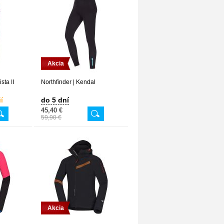
Akcia
sta II
Northfinder | Kendal
í
do 5 dní
45,40 €
59,90 €
Akcia