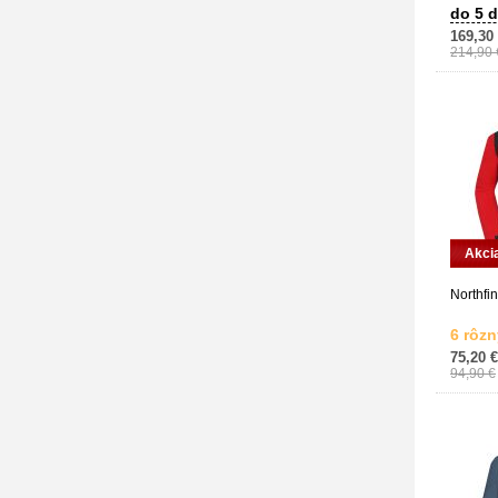
do 5 d
169,30
214,90 
Akci
Northfin
6 rôzn
75,20 €
94,90 €