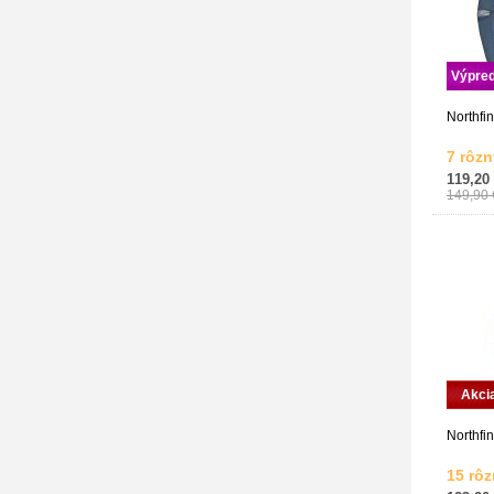
Výpred
Northfi
7 rôzn
119,20
149,90 
Akci
Northfin
15 rôz