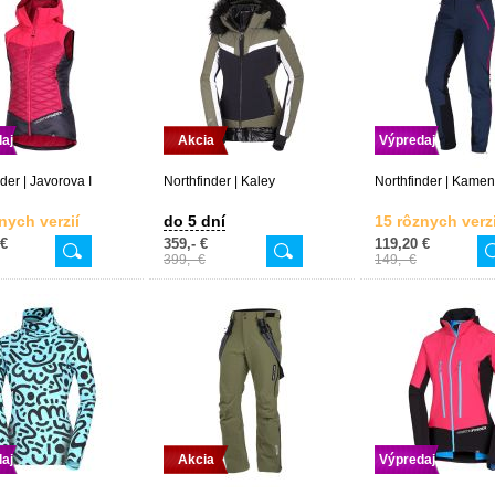
aj
Akcia
Výpredaj
der | Javorova I
Northfinder | Kaley
Northfinder | Kameni
nych verzií
do 5 dní
15 rôznych verzi
 €
359,- €
119,20 €
399,- €
149,- €
aj
Akcia
Výpredaj