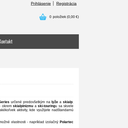
Prihlásenie
Registrácia
0
položiek
(0,00 €)
Kontakt
eries
určené predovšetkým na
lyže
a
skialp
.
- okrem
skialpinizmu
a
ski-touring
u sa skvele
 akékoľvek aktivity, kde využijete nadštandarnú
možné vlastnosti - napríklad izolačný
Polartec