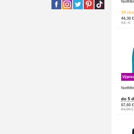
Northfin
30 rôz
44,30 €
53,- €
Výpred
Northfi
do 5 d
67,60 €
84,90 €