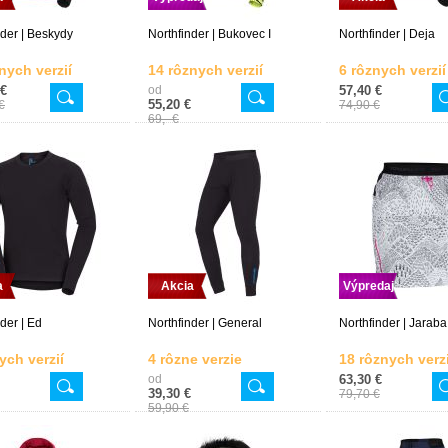
nder | Beskydy
Northfinder | Bukovec I
Northfinder | Deja
nych verzií
14 rôznych verzií
6 rôznych verzií
 €
od
57,40 €
55,20 €
€
74,90 €
69,- €
a
Akcia
Výpredaj
der | Ed
Northfinder | General
Northfinder | Jaraba 
ych verzií
4 rôzne verzie
18 rôznych verzi
od
63,30 €
39,30 €
79,70 €
59,90 €