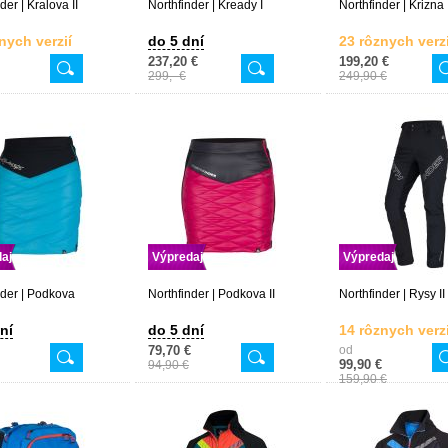
der | Kralova II
Northfinder | Kready I
Northfinder | Krizna 
nych verzií
do 5 dní
23 rôznych verzi
237,20 €
199,20 €
299,- €
249,90 €
aj
Výpredaj
Výpredaj
nder | Podkova
Northfinder | Podkova II
Northfinder | Rysy II
ní
do 5 dní
14 rôznych verzi
79,70 €
od
99,90 €
94,90 €
159,90 €