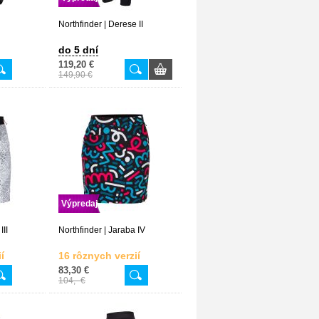
Northfinder | Derese II
do 5 dní
119,20 €
149,90 €
Výpredaj
III
Northfinder | Jaraba IV
í
16 rôznych verzií
83,30 €
104,- €