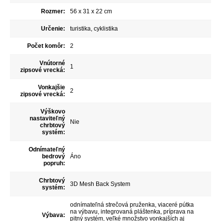
Rozmer:
56 x 31 x 22 cm
Určenie:
turistika, cyklistika
Počet komôr:
2
Vnútorné
1
zipsové vrecká:
Vonkajšie
2
zipsové vrecká:
Výškovo
nastaviteľný
Nie
chrbtový
systém:
Odnímateľný
bedrový
Áno
popruh:
Chrbtový
3D Mesh Back System
systém:
odnímateľná strečová pruženka, viaceré pútka
na výbavu, integrovaná pláštenka, príprava na
Výbava:
pitný systém, veľké množstvo vonkajších aj