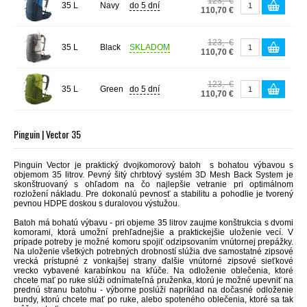
123,- €
35 L
Navy
do 5 dní
110,70 €
123,- €
35 L
Black
SKLADOM
110,70 €
123,- €
35 L
Green
do 5 dní
110,70 €
Pinguin | Vector 35
Pinguin Vector je praktický dvojkomorový batoh s bohatou výbavou s
objemom 35 litrov. Pevný šitý chrbtový systém 3D Mesh Back System je
skonštruovaný s ohľadom na čo najlepšie vetranie pri optimálnom
rozložení nákladu. Pre dokonalú pevnosť a stabilitu a pohodlie je tvorený
pevnou HDPE doskou s duralovou výstužou.
Batoh má bohatú výbavu - pri objeme 35 litrov zaujme konštrukcia s dvomi
komorami, ktorá umožní prehľadnejšie a praktickejšie uloženie vecí. V
prípade potreby je možné komoru spojiť odzipsovaním vnútornej prepážky.
Na uloženie všetkých potrebných drobností slúžia dve samostatné zipsové
vrecká prístupné z vonkajšej strany ďalšie vnútorné zipsové sieťkové
vrecko vybavené karabínkou na kľúče. Na odloženie oblečenia, ktoré
chcete mať po ruke slúži odnímateľná pruženka, ktorú je možné upevniť na
prednú stranu batohu - výborne poslúži napríklad na dočasné odloženie
bundy, ktorú chcete mať po ruke, alebo spoteného oblečenia, ktoré sa tak