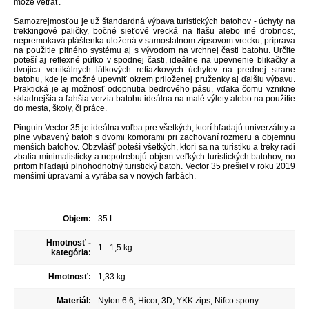
môže vetrať.
Samozrejmosťou je už štandardná výbava turistických batohov - úchyty na
trekkingové paličky, bočné sieťové vrecká na flašu alebo iné drobnost,
nepremokavá pláštenka uložená v samostatnom zipsovom vrecku, príprava
na použitie pitného systému aj s vývodom na vrchnej časti batohu. Určite
poteší aj reflexné pútko v spodnej časti, ideálne na upevnenie blikačky a
dvojica vertikálnych látkových retiazkových úchytov na prednej strane
batohu, kde je možné upevniť okrem priloženej pruženky aj ďalšiu výbavu.
Praktická je
aj možnosť odopnutia bedrového pásu, vďaka čomu vznikne
skladnejšia a ľahšia verzia batohu ideálna na malé výlety alebo na použitie
do mesta, školy, či práce.
Pinguin Vector 35 je ideálna voľba pre všetkých, ktorí hľadajú univerzálny a
plne vybavený batoh s dvomi komorami pri zachovaní rozmeru a objemnu
menších batohov. Obzvlášť poteší všetkých, ktorí sa na turistiku a treky radi
zbalia minimalisticky a nepotrebujú objem veľkých turistických batohov, no
pritom hľadajú plnohodnotný turistický batoh. Vector 35 prešiel v roku 2019
menšími úpravami a vyrába sa v nových farbách.
Objem:
35 L
Hmotnosť -
1 - 1,5 kg
kategória:
Hmotnosť:
1,33 kg
Materiál:
Nylon 6.6, Hicor, 3D, YKK zips, Nifco spony