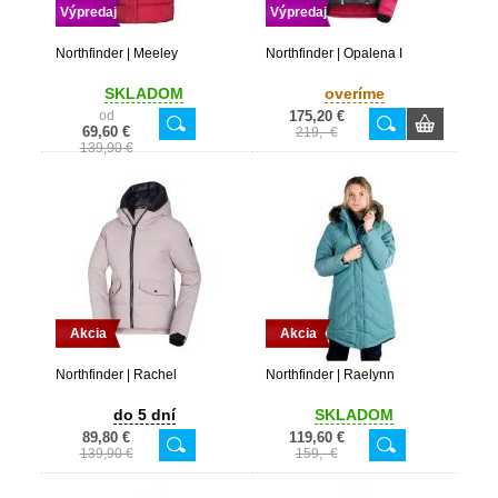
Výpredaj
Výpredaj
Northfinder | Meeley
Northfinder | Opalena I
SKLADOM
overíme
od
175,20 €
69,60 €
219,- €
139,90 €
Akcia
Akcia
Northfinder | Rachel
Northfinder | Raelynn
do 5 dní
SKLADOM
89,80 €
119,60 €
139,90 €
159,- €