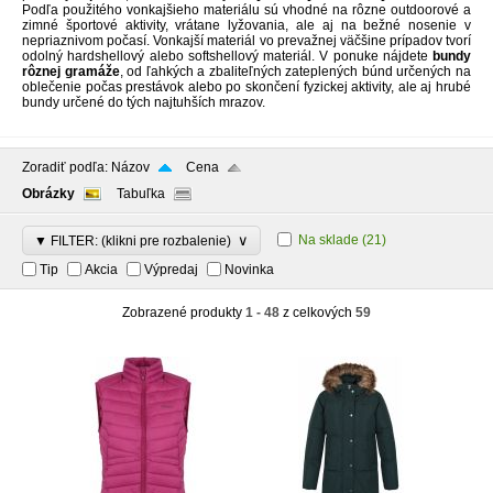
Podľa použitého vonkajšieho materiálu sú vhodné na rôzne outdoorové a
zimné športové aktivity, vrátane lyžovania, ale aj na bežné nosenie v
nepriaznivom počasí. Vonkajší materiál vo prevažnej väčšine prípadov tvorí
odolný hardshellový alebo softshellový materiál. V ponuke nájdete
bundy
rôznej gramáže
, od ľahkých a zbaliteľných zateplených búnd určených na
oblečenie počas prestávok alebo po skončení fyzickej aktivity, ale aj hrubé
bundy určené do tých najtuhších mrazov.
Zoradiť podľa:
Názov
Cena
Obrázky
Tabuľka
∨
Na sklade
(21)
▼ FILTER: (klikni pre rozbalenie)
Tip
Akcia
Výpredaj
Novinka
Zobrazené produkty
1 - 48
z celkových
59