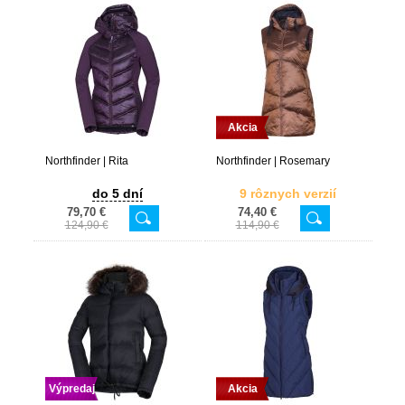
Akcia
Northfinder | Rita
Northfinder | Rosemary
do 5 dní
9 rôznych verzií
79,70 €
74,40 €
124,90 €
114,90 €
Výpredaj
Akcia