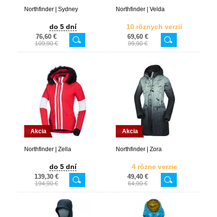
Northfinder | Sydney
Northfinder | Velda
do 5 dní
10 rôznych verzií
76,60 €
69,60 €
109,90 €
99,90 €
Akcia
Akcia
Northfinder | Zella
Northfinder | Zora
do 5 dní
4 rôzne verzie
139,30 €
49,40 €
194,90 €
64,90 €