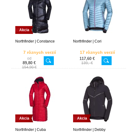
Akcia
Northfinder | Constance
Northfinder | Cori
7 rôznych verzií
17 rôznych verzií
od
117,60 €
89,80 €
139,- €
154,90 €
Akcia
Akcia
Northfinder | Cuba
Northfinder | Debby