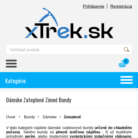
Prihlásenie
Registrácia
0
Kategórie
Dámske Zateplené Zimné Bundy
Úvod
Bundy
Dámske
Zateplené
V tejto kategórii nájdete dámske outdoorové bundy
určené do chladného
počasia
. Takého bundy sú
plnené izolčnou náplňou
- či už kvalitným
prírodným
perím
, alebo modernými
syntetickými izolačnými vláknami.