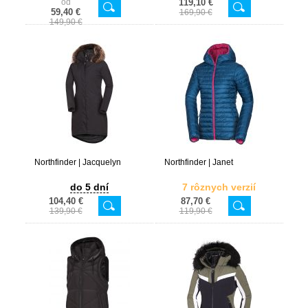
od
119,10 €
59,40 €
169,90 €
149,90 €
Northfinder | Jacquelyn
Northfinder | Janet
do 5 dní
7 rôznych verzií
104,40 €
87,70 €
139,90 €
119,90 €