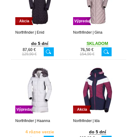
Akcia
Výpredaj
Northfinder | Enid
Northfinder | Gina
do 5 dní
SKLADOM
87,60 €
76,50 €
129,90 €
154,90 €
Výpredaj
Akcia
Northfinder | Haanna
Northfinder | Ida
4 rôzne verzie
do 5 dní