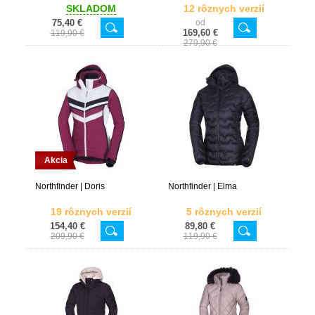
SKLADOM
12 rôznych verzií
75,40 €
od
169,60 €
119,90 €
279,90 €
Akcia
Northfinder | Doris
Northfinder | Elma
19 rôznych verzií
5 rôznych verzií
154,40 €
89,80 €
209,90 €
119,90 €