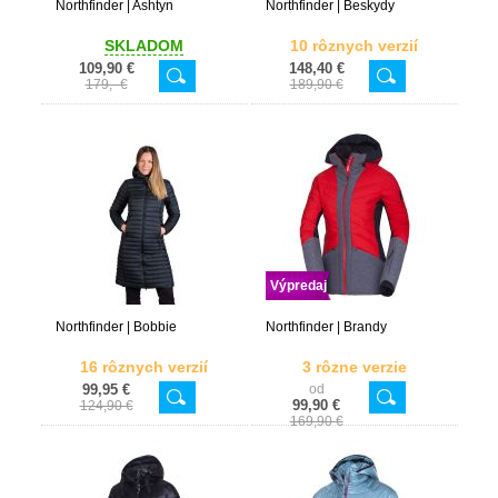
Northfinder | Ashtyn
Northfinder | Beskydy
SKLADOM
10 rôznych verzií
109,90 €
148,40 €
179,- €
189,90 €
Výpredaj
Northfinder | Bobbie
Northfinder | Brandy
16 rôznych verzií
3 rôzne verzie
99,95 €
od
99,90 €
124,90 €
169,90 €