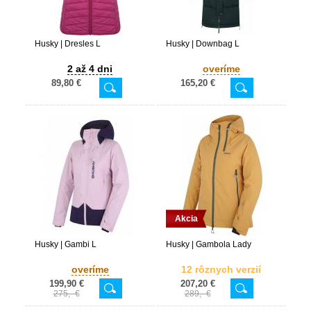
Husky | Dresles L
Husky | Downbag L
2 až 4 dni
overíme
89,80 €
165,20 €
Akcia
Husky | Gambi L
Husky | Gambola Lady
overíme
12 rôznych verzií
199,90 €
207,20 €
275,- €
289,- €