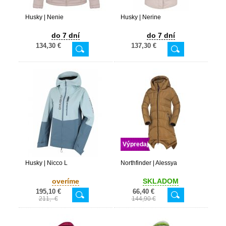
Husky | Nenie
Husky | Nerine
do 7 dní
do 7 dní
134,30 €
137,30 €
Výpredaj
Husky | Nicco L
Northfinder | Alessya
overíme
SKLADOM
195,10 €
66,40 €
211,- €
144,90 €