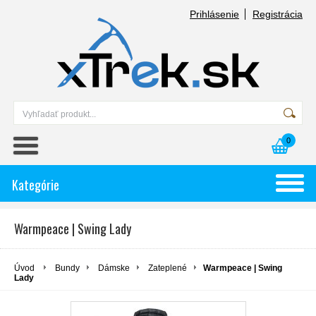
Prihlásenie
Registrácia
0
Kategórie
Warmpeace | Swing Lady
Úvod
Bundy
Dámske
Zateplené
Warmpeace | Swing
Lady