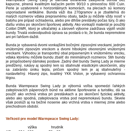
Warmpeace Swing Lady je dámska ultraľahká zateplená bunda bez
kapucne, plnená kvalitným kačacím perím 90/10 s plnivosťou 600 Cuin.
Perie je uzatvorené v horizontálnych komorách, na pleciach sú komory
usporiadané vertikálne. Bunda váži iba 270gramov a je zbaliteľná do
malých rozmerov vďaka prepravnému obalu, takže ju môžete vždy nosiť v
batohu pre prípad ochladenia, alebo pre dlhšie prestávky počas túry, či ako
ďalšu vrstvu po skončení športovej aktivity. Ako vonkajší materiál je použitý
Colibri DWR, ktorý je ultraľahký a zároveň výborne zadržiava výplň vnútri
bundy. Trvalá vodeodpudivá úprava sa postará o to, že bunda nepremokne
ani pri ľahšom daždi.
Bunda je vybavená dvomi vonkajšími bočnými zipsovými vreckami, jedným
vnútornými zipsovým vreckom a dvomi hlbokými otvorenými vnútornými
vreckami. Výhodou je transportný obal pripavneným k vnútornému vrecku,
vďaka ktorému môžete bundu zbaliť do minimálnych rozmerov. Stih bundy
je prispôsobený dámskej postave. Zadný diel bundy Swing Lady je mierne
predĺžený, rukávy aj spodný lem sú stiahnuté elastickým ukončením, aby
sa zabránilo úniku tepla, pričom spodný lem je aj stiahnuteľný -
nastaviteľný. Hlavný zips, kvalitný YKK Vislon, je vybavený ochrannou
légou.
Bunda Warmpeace Swing Lady je výborná voľba spomedzi ľahkých
zateplovacích páperových búnd na aktívne športovanie a turistiku, dá sa
použiť ako vrchná vrstva pri prestávkach a po skončení fyzickej aktivity,
alebo ako spodná, zateplovacia vrstva pod nepremokavú bundu. Skvele
však poslúži aj na bežné nosenie ako vrchná vrstva v miernej zime alebo
prechodnom období.
Veľkosti pre model Warmpeace Swing Lady:
výška
hrudník