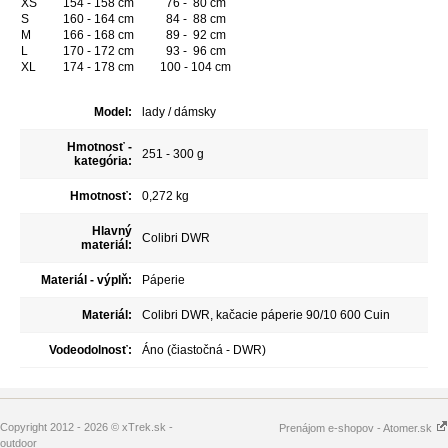
XS
154 - 158 cm
76 - 80 cm
S
160 - 164 cm
84 - 88 cm
M
166 - 168 cm
89 - 92 cm
L
170 - 172 cm
93 - 96 cm
XL
174 - 178 cm
100 - 104 cm
Model:
lady / dámsky
Hmotnosť -
251 - 300 g
kategória:
Hmotnosť:
0,272 kg
Hlavný
Colibri DWR
materiál:
Materiál - výplň:
Páperie
Materiál:
Colibri DWR, kačacie páperie 90/10 600 Cuin
Vodeodolnosť:
Áno (čiastočná - DWR)
Copyright 2012 - 2026 © xTrek.sk -
Prenájom e-shopov - Atomer.sk
outdoor