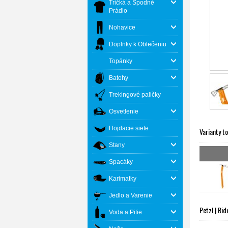
Tričká a Spodné
Prádlo
Nohavice
Doplnky k Oblečeniu
Topánky
Batohy
Trekingové paličky
Osvetlenie
Hojdacie siete
Varianty t
Stany
Spacáky
Karimatky
Jedlo a Varenie
Petzl | Rid
Voda a Pitie