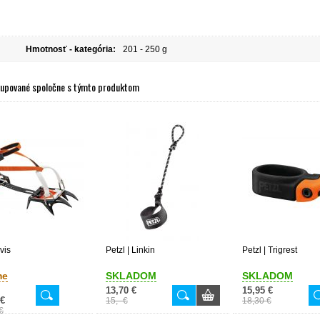
Hmotnosť - kategória:
201 - 250 g
kupované spoločne s týmto produktom
rvis
Petzl | Linkin
Petzl | Trigrest
me
SKLADOM
SKLADOM
13,70 €
15,95 €
 €
15,- €
18,30 €
€