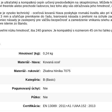
e je ultraľahký a kompatkný cepín určený predovšetkým na skiaplinizmus. Môžete
ri freeride
alebo
prechode
ľadovcov
, bez toho aby vás
obťažovala
jeho hmotnosť
,
e je vysoko
technický -
o
ceľová
kovaná
hlava
poskytuje
rovnakú kvalitu
ako pri 
3
mm
a
uľahčuje
prenikanie do
ľadu
, t
varovaná
násada
s prelismi
na
úchyte
za
oniec
násady
je zaslepený pre väčšiu bezpečnosť a zamedzenie vnikaniu snehu a
pre
istenie
zo
štandu
.
veľmi nízku hmotnosť, iba 240 gramov. Je kompaktný s rozmerom 45 cm ho ľahko 
e
Hmotnosť (kg):
0,24 kg
Materiál - hlava:
Kovaná oceľ
Materiál - rukoväť:
Zliatina hliníka 7075
Kategória:
B (Basic)
Pogumovaný úchyt:
Nie
Pútko:
Nie
Certifikácia:
EN 13089 : 2011+A1 / UIAA 152 : 2013