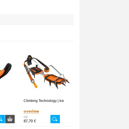
Climbing Technology | Ice
overíme
od
87,70 €