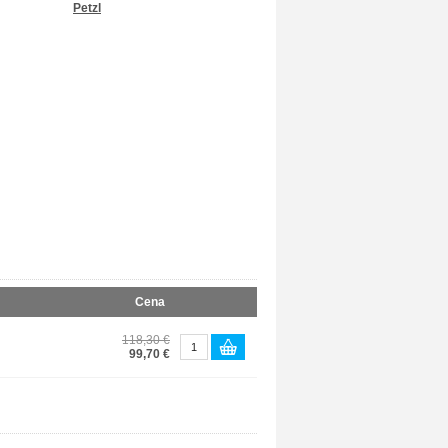
Petzl
Cena
118,30 €
99,70 €