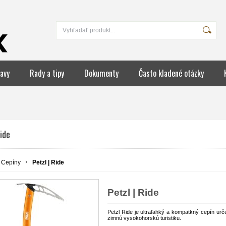
avy
Rady a tipy
Dokumenty
Často kladené otázky
Ride
Cepíny
Petzl | Ride
Petzl | Ride
Petzl Ride je ultraľahký a kompatkný cepín urč
zimnú vysokohorskú turistiku.