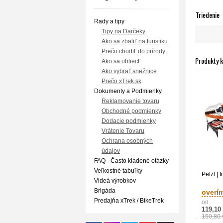
Triedenie
Rady a tipy
Tipy na Darčeky
Ako sa zbaliť na turistiku
Prečo chodiť do prírody
Produkty 
Ako sa obliecť
Ako vybrať snežnice
Prečo xTrek.sk
Dokumenty a Podmienky
Reklamovanie tovaru
Obchodné podmienky
Dodacie podmienky
Vrátenie Tovaru
Ochrana osobných
údajov
FAQ - Často kladené otázky
Veľkostné tabuľky
Petzl | I
Videá výrobkov
Brigáda
overí
Predajňa xTrek / BikeTrek
od
119,10
150,80 