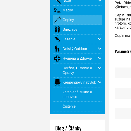
Nože
Petzl Rid
výletoch,
p
Mačky
Cepín Rid
zužuje
na
Cepíny
hrotom,
k
karabínu
Snežnice
Cepín má 
Lezenie
Detský Outdoor
Parametr
Hygiena a Zdravie
Údržba, Čistenie a
Opravy
Kempingový nábytok
Zateplené sukne a
nohavice
Čistenie
Blog / Články