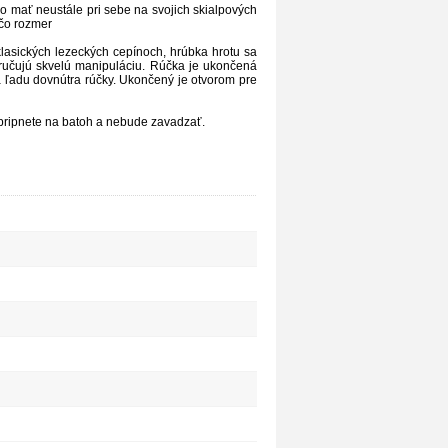
ho
mať
neustále pri
sebe
na
svojich
skialpových
 čo rozmer
klasických
lezeckých cepínoch,
h
rúbka
hrotu
sa
ručujú
skvelú
manipuláciu.
Rúčka je ukončená
 ľadu dovnútra rúčky. Ukončený je
otvorom
pre
pripnete na batoh a nebude zavadzať.