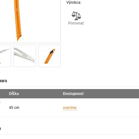
Výrobca:
Porovnať
ovaru
Dĺžka
Dostupnosť
45 cm
overíme
e