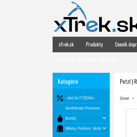
xTrek.sk
Produkty
Cenník dopr
Predajňa: Bratislava - Petržalka
Kategórie
Petzl | 
- AKCIA TÝŽDŇA -
Úvod
Northfinder Premium
Bundy
Mikiny, Pulóvre, Vesty