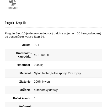
Porovnať
Pinguin | Step 10
Pinguin Step 10 je detský outdoorový batoh s objemom 10 litrov, odvodený
od dospeláckej verzie Step 24.
Objem:
10 L
Hmotnosť -
401 - 500 g
kategória:
Hmotnosť:
0,45 kg
Materiál:
Nylon Robic, Nifco spony, YKK zipsy
Zloženie:
100% Nylon
Určenie:
outdoorový detský
Počet komôr:
1
Vnútorné