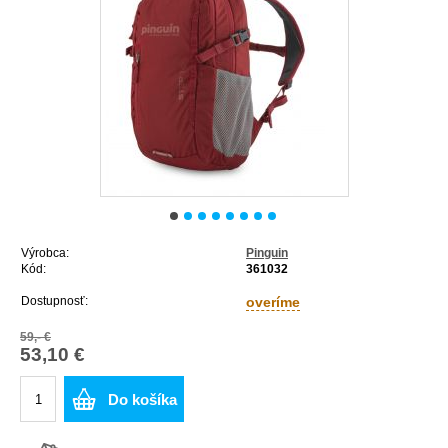
Výrobca:
Pinguin
Kód:
361032
Dostupnosť:
overíme
59,- €
53,10 €
Do košíka