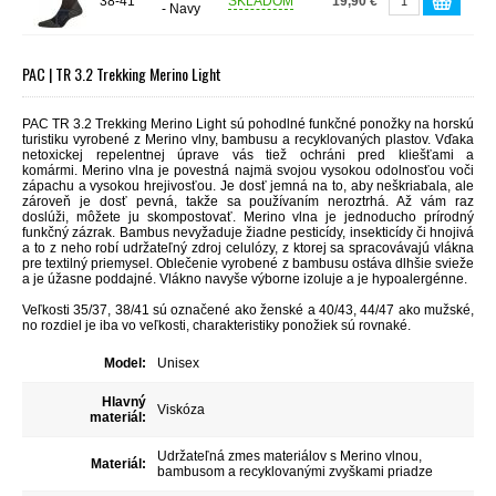
38-41
SKLADOM
19,90 €
- Navy
PAC | TR 3.2 Trekking Merino Light
PAC TR 3.2 Trekking Merino Light sú p
ohodlné funkčné ponožky na horskú
turistiku vyrobené z Merino vlny, bambusu a recyklovaných plastov. Vďaka
netoxickej repelentnej úprave vás tiež ochráni pred kliešťami a
komármi.
Merino vlna je povestná najmä svojou vysokou
odolnosťou voči
zápachu
a vysokou
hrejivosťou
. Je dosť jemná na to, aby neškriabala, ale
zároveň je dosť pevná, takže sa používaním neroztrhá. Až vám raz
doslúži,
môžete ju skompostovať
. Merino vlna je jednoducho
prírodný
funkčný zázrak
. Bambus nevyžaduje žiadne pesticídy, insekticídy či hnojivá
a t
o z neho robí udržateľný zdroj celulózy, z ktorej sa spracovávajú vlákna
pre textilný priemysel. Oblečenie vyrobené z bambusu ostáva dlhšie svieže
a je úžasne poddajné. Vlákno navyše výborne izoluje a je hypoalergénne.
Veľkosti 35/37, 38/41 sú označené ako ženské a 40/43, 44/47 ako mužské,
no rozdiel je iba vo veľkosti, charakteristiky ponožiek sú rovnaké.
Model:
Unisex
Hlavný
Viskóza
materiál:
Udržateľná zmes materiálov s Merino vlnou,
Materiál:
bambusom a recyklovanými zvyškami priadze