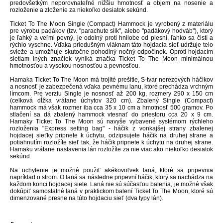
predovšetkým neporovnateľné nižšiu hmotnosť a objem na nosenie a
rozloženie a zloženie za niekoľko desiatok sekúnd.
Ticket To The Moon Single (Compact) Hammock j
e vyrobený z materiálu
pre výrobu padákov
(tzv. "parachute silk"
, alebo "padákový hodváb")
,
ktorý
je ľahký a veľmi pevný, je odolný proti
hnilobe
od
plesní
,
ľahko
sa
čistí
a
rýchlo
vyschne
.
Vďaka
priedušným
vláknam
táto h
ojdacia
sieť
udržuje
telo
svieže
a
umožňuje
skutočne
pohodlný
nočný
odpočinok
. Oproti hojdacím
sietiam iných značiek vyniká značka Ticket To The Moon minimálnou
hmotnosťou a vysokou nosnosťou a pevnosťou.
Hamaka Ticket To The Moon má trojité prešitie,
S
-
tvar
nerezových
háčikov
a nosnosť je zabezpečená vďaka pevnému lanu, ktoré prechádza vrchným
límcom.
Pre verziu Single je nosnosť až 200 kg, rozmery 290 x 150 cm
(celková dĺžka vrátane úchytov 320 cm). Zbalený Single (Compact)
hammock má však rozmer iba cca 35 x 10 cm a hmotnosť 500 gramov. Po
stlačení sa dá zbalený hammock vtesnať do priestoru cca 20 x 9 cm.
Hamaky Ticket To The Moon sú navyše vybavené systémom rýchleho
rozloženia "Express setting bag" - háčik z vonkajšej strany zbalenej
hojdacej sieťky pripnete k úchytu, odzipsujete háčik na druhej strane a
potiahnutím rozložíte sieť tak, že háčik pripnete k úchytu na druhej strane.
Hamaku vrátane nastavenia lán rozložíte za nie viac ako niekoľko desiatok
sekúnd.
Na uchytenie je možné použiť akékovoľvek laná, ktoré sa pripevnia
napríklad o strom. O laná sa následne pripevní háčik, ktorý sa nachádza na
každom konci hojdacej siete.
Laná nie sú súčasťou balenia, je možné však
dokúpiť samostatné laná
v praktickom balení
Ticket To The Moon, ktoré sú
dimenzované presne na túto hojdaciu sieť (dva typy lán).