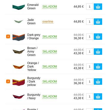
Emerald
SKLADOM
44,95 €
Green
Jade
overíme
44,95 €
Green
Dark grey
44,95 €
SKLADOM
A
/ Orange
36,30 €
Brown /
44,95 €
Army
SKLADOM
43,30 €
Green
Orange /
44,95 €
Dark
SKLADOM
43,30 €
Yellow
Burgundy
44,95 €
/ Dark
SKLADOM
A
36,30 €
yellow
Burgundy
44,95 €
SKLADOM
/ Navy
43,30 €
Purple /
44,95 €