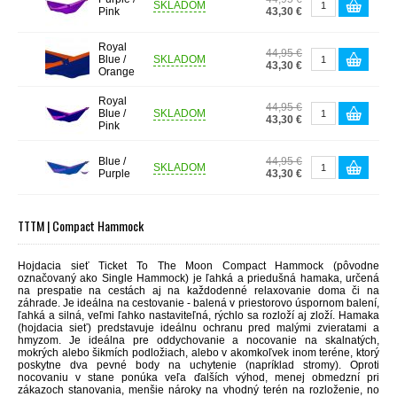
SKLADOM
Pink
43,30 €
Royal
44,95 €
Blue /
SKLADOM
43,30 €
Orange
Royal
44,95 €
Blue /
SKLADOM
43,30 €
Pink
Blue /
44,95 €
SKLADOM
Purple
43,30 €
TTTM | Compact Hammock
Hojdacia sieť Ticket To The Moon Compact Hammock (pôvodne
označovaný ako Single Hammock) je ľahká a priedušná hamaka, určená
na prespatie na cestách aj na každodenné relaxovanie doma či na
záhrade. Je ideálna na cestovanie - b
alená
v
priestorovo
úspornom
balení
,
ľahká
a
silná
,
veľmi
ľahko
nastaviteľná
, rýchlo sa rozloží aj zloží.
Hamaka
(hojdacia sieť) predstavuje ideálnu
ochranu
pred
malými zvieratami a
hmyzom. Je ideálna pre oddychovanie a nocovanie na skalnatých,
mokrých alebo šikmích podložiach
, alebo v akomkoľvek inom teréne, ktorý
poskytne dva pevné body na uchytenie (napríklad stromy). Oproti
nocovaniu v stane ponúka veľa ďalších výhod, menej obmedzní pri
zákazoch stanovania, menšie nároky na vhodný terén na rozloženie, no