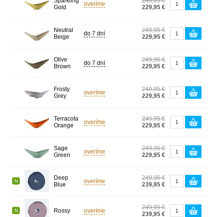
Sparkling
249,95 €
overíme
Gold
229,95 €
Neutral
249,95 €
do 7 dní
Beige
229,95 €
Olive
249,95 €
do 7 dní
Brown
229,95 €
Frosty
249,95 €
overíme
Grey
229,95 €
Terracota
249,95 €
overíme
Orange
229,95 €
Sage
249,95 €
overíme
Green
229,95 €
Deep
249,95 €
overíme
N
Blue
239,95 €
249,95 €
Rossy
overíme
N
239,95 €