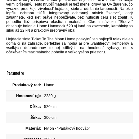
sofistikovanej technike tkania je materiál hojdacích sietí Home na dotyk
veľmi príjemný. Tento hrubší materiál je tiež menej citlivý na UV žiarenie, čo
výrazne predlžuje životnosť hojdacej siete a udržanie farebnosti. Na ešte
lepšiu ochranu slúži integrovaný ochranný návlek "sleeve", ktorý
zatiahnete, keď sieť práve nepoužívate, bez nutnosti celú sieť zbaliť. K
pohodliu tiež prispieva elasticita materiálu. Okrem návleku "Sleeve"
obsahuje balenie Home Hammock 520 aj laná na zavesenie, karabínky so
silou až 22 kN a praktický prepravný obal.
Hojdacie siete Ticket To The Moon Home poskytnú ten najlepší relax nielen
doma či na záhrade, perfektne sa hodia aj pre „vanliferov“, kemperov a
všetkých dobrodruhov menej citlivých na hmotnosť výbavy, no s
očakávaním maximálneho poholia a veľkorysého priestoru.
Parametre
Produktový rad:
Home
Hmotnosť (g):
2280 g
Dĺžka:
520 cm
Šírka:
300 cm
Materiál:
Nylon - "Padákový hodváb"