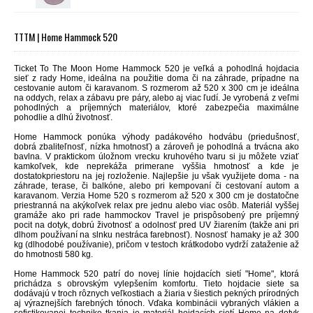
TTTM | Home Hammock 520
Ticket To The Moon Home Hammock 520 je veľká a pohodlná hojdacia
sieť z rady Home, ideálna na použitie doma či na záhrade, prípadne na
cestovanie autom či karavanom. S rozmerom až 520 x 300 cm je ideálna
na oddych, relax a zábavu pre páry, alebo aj viac ľudí. Je vyrobená z veľmi
pohodlných a príjemných materiálov, ktoré zabezpečia maximálne
pohodlie a dlhú životnosť.
Home Hammock ponúka výhody padákového hodvábu (priedušnosť,
dobrá zbaliteľnosť, nízka hmotnosť) a zároveň je pohodlná a trvácna ako
bavlna. V praktickom úložnom vrecku kruhového tvaru si ju môžete vziať
kamkoľvek, kde neprekáža primerane vyššia hmotnosť a kde je
dostatokpriestoru na jej rozloženie. Najlepšie ju však využijete doma - na
záhrade, terase, či balkóne, alebo pri kempovaní či cestovaní autom a
karavanom. Verzia Home 520 s rozmerom až 520 x 300 cm je dostatočne
priestranná na akýkoľvek relax pre jednu alebo viac osôb. Materiál vyššej
gramáže ako pri rade hammockov Travel je prispôsobený pre príjemný
pocit na dotyk, dobrú životnosť a odolnosť pred UV žiarením (takže ani pri
dlhom používaní na slnku nestráca farebnosť). Nosnosť hamaky je až 300
kg (dlhodobé používanie), pričom v testoch krátkodobo vydrží zataženie až
do hmotnosti 580 kg.
Home Hammock 520 patrí do novej línie hojdacích sietí "Home", ktorá
prichádza s obrovským vylepšením komfortu. Tieto hojdacie siete sa
dodávajú v troch rôznych veľkostiach a žiaria v šiestich pekných prírodných
aj výraznejších farebných tónoch. Vďaka kombinácii vybraných vlákien a