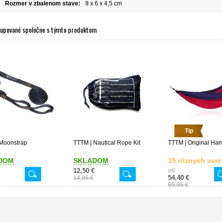
Rozmer v zbalenom stave:
9 x 6 x 4,5 cm
kupované spoločne s týmto produktom
Tip
Moonstrap
TTTM | Nautical Rope Kit
TTTM | Original H
DOM
SKLADOM
15 rôznych verzi
12,50 €
od
54,40 €
14,95 €
69,95 €