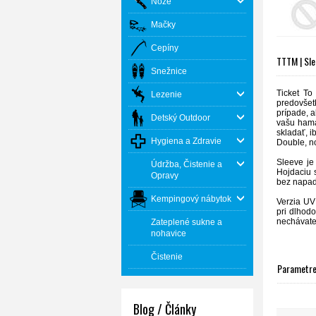
Nože
Mačky
Cepíny
TTTM | Sle
Snežnice
Ticket To
Lezenie
predovšet
prípade, a
Detský Outdoor
vašu hama
skladať, 
Hygiena a Zdravie
Double, no
Sleeve je
Údržba, Čistenie a
Hojdaciu s
Opravy
bez napada
Kempingový nábytok
Verzia UV
pri dlhod
nechávate
Zateplené sukne a
nohavice
Čistenie
Parametr
Blog / Články