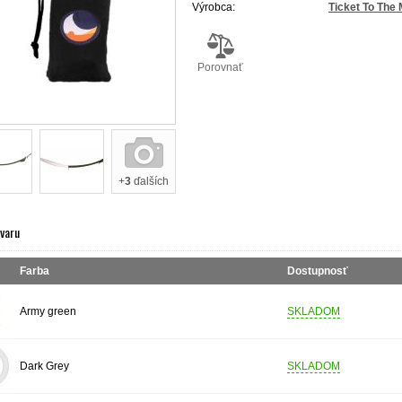
Výrobca:
Ticket To The
Porovnať
+
3
ďalších
ovaru
Farba
Dostupnosť
Army green
SKLADOM
Dark Grey
SKLADOM