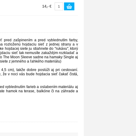
14,- €
ť pred zašpinením a pred vyblednutím farby,
 rozloženú hojdaciu sieť z jednej strany a v
hojdacej siete ju stiahnete do "rukávu", ktorý
jdaciu sieť tak nemusíte zakaždým rozkladať a
t To The Moon Sleeve sadne na hamaky Single aj
 siete z jemného a ľahkého materiálu)
,5 cm), takže dobre poslúži aj pri cestovaní.
 že v noci vás bude hojdacia sieť čakať čistá,
ed vyblednutím farieb a oslabením materiálu aj
vate hamok na terase, balkóne či na záhrade a