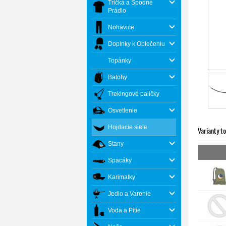
Tričká a Spodné
Prádlo
Nohavice
Doplnky k Oblečeniu
Topánky
Batohy
Trekingové paličky
Osvetlenie
Hojdacie siete
Varianty t
Stany
Spacáky
Karimatky
Jedlo a Varenie
Voda a Pitie