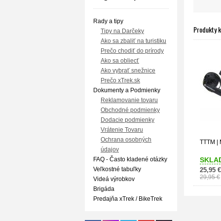
Rady a tipy
Produkty 
Tipy na Darčeky
Ako sa zbaliť na turistiku
Prečo chodiť do prírody
Ako sa obliecť
Ako vybrať snežnice
Prečo xTrek.sk
Dokumenty a Podmienky
Reklamovanie tovaru
Obchodné podmienky
Dodacie podmienky
Vrátenie Tovaru
Ochrana osobných
TTTM | 
údajov
FAQ - Často kladené otázky
SKLA
Veľkostné tabuľky
25,95 €
29,95 €
Videá výrobkov
Brigáda
Predajňa xTrek / BikeTrek