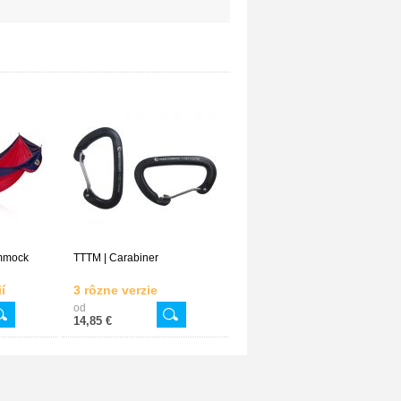
ammock
TTTM | Carabiner
í
3 rôzne verzie
od
14,85 €