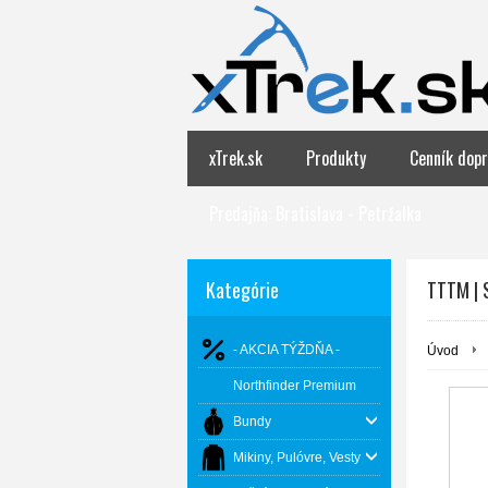
xTrek.sk
Produkty
Cenník dopr
Predajňa: Bratislava - Petržalka
Kategórie
TTTM | 
- AKCIA TÝŽDŇA -
Úvod
Northfinder Premium
Bundy
Mikiny, Pulóvre, Vesty