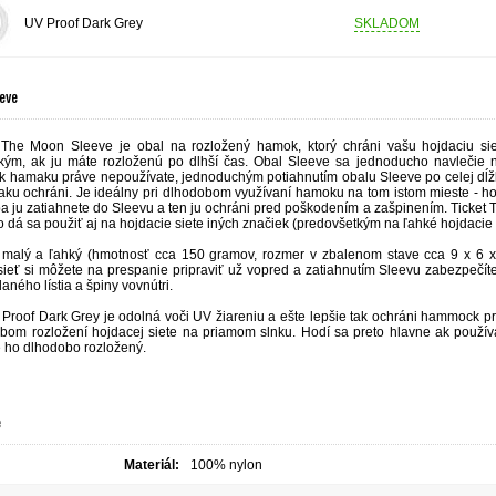
UV Proof Dark Grey
SKLADOM
eve
 The Moon Sleeve je obal na rozložený hamok, ktorý chráni vašu hojdaciu sie
kým, ak ju máte rozloženú po dlhší čas. Obal Sleeve sa jednoducho navlečie na
k hamaku práve nepoužívate, jednoduchým potiahnutím obalu Sleeve po celej dĺžke 
ku ochráni. Je ideálny pri dlhodobom využívaní hamoku na tom istom mieste - ho
iba ju zatiahnete do Sleevu a ten ju ochráni pred poškodením a zašpinením. Ticke
 dá sa použiť aj na hojdacie siete iných značiek (predovšetkým na ľahké hojdacie
 malý a ľahký (hmotnosť cca 150 gramov, rozmer v zbalenom stave cca 9 x 6 x 4
ieť si môžete na prespanie pripraviť už vopred a zatiahnutím Sleevu zabezpečíte,
ného lístia a špiny vovnútri.
 Proof Dark Grey je odolná voči UV žiareniu a ešte lepšie tak ochráni hammock pr
obom rozložení hojdacej siete na priamom slnku. Hodí sa preto hlavne ak použí
 ho dlhodobo rozložený.
e
Materiál:
100% nylon