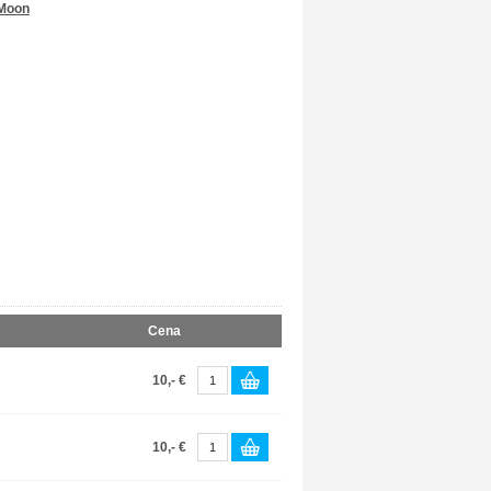
 Moon
Cena
10,- €
10,- €