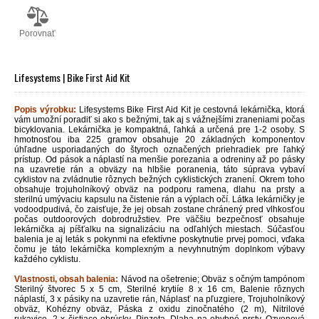
Porovnať
Lifesystems | Bike First Aid Kit
Popis výrobku:
Lifesystems Bike First Aid Kit je cestovná lekárnička, ktorá
vám umožní poradiť si ako s bežnými, tak aj s vážnejšími zraneniami počas
bicyklovania.
Lekárnička je
kompaktná, ľahká a určená pre 1-2 osoby. S
hmotnosťou iba 225 gramov obsahuje 20 základných komponentov
úhľadne usporiadaných do štyroch označených priehradiek pre ľahký
prístup. Od pások a náplastí na menšie porezania a odreniny až po pásky
na uzavretie rán a obväzy na hlbšie poranenia, táto súprava vybaví
cyklistov na zvládnutie rôznych bežných cyklistických zranení. Okrem toho
obsahuje trojuholníkový obväz na podporu ramena, dlahu na prsty a
sterilnú umývaciu kapsulu na čistenie rán a výplach očí.
Látka lekárničky je
vodoodpudivá, čo zaisťuje, že jej obsah zostane chránený pred vlhkosťou
počas outdoorových dobrodružstiev. Pre väčšiu bezpečnosť obsahuje
lekárnička aj píšťalku na signalizáciu na odľahlých miestach. Súčasťou
balenia je aj leták s pokynmi na efektívne poskytnutie prvej pomoci, vďaka
čomu je táto lekárnička komplexným a nevyhnutným doplnkom výbavy
každého cyklistu.
Vlastnosti, obsah balenia:
Návod na ošetrenie; Obväz s očným tampónom
Sterilný štvorec 5 x 5 cm, Sterilné krytiíe 8 x 16 cm, Balenie rôznych
náplastí, 3 x pásiky na uzavretie rán, Náplasť na pľuzgiere, Trojuholníkový
obväz, Kohézny obväz, Páska z oxidu zinočnatého (2 m), Nitrilové