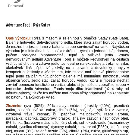
Porovnať
Adventure Food | Ryža Satay
Opis výrobku:
Ryža s mäsom a zeleninou v omáčke Satay (Sate Babi).
Balenie hotového dehydrovaného jedla, ktoré stačí zaliať horúcou vodou.
Je možné ho jesť priamo z balenia, alebo servírovať na tanier. Najväčšou
výhodou je minimálna hmotnosť a extrémne rýchla a jednoduchá príprava,
pričom poskytne plnohodnotné, teplé a výživné jedlo. Vďaka
dehydrovaným jedlám Adventure Food si môžete kedykoľvek na cestách
vychutnať chutné a zdravé jedlo. Je ideálne na expedície a treky, turistiku,
akékoľvek dlhšie športové aktivity, na cestovanie a dovolenky, pobyty v
kempoch a festivaly a všade tam, kde chcete mať hotové plnohodnotné
teplé jedlo za pár minút, pričom balenie má minimálnu hmotnosť, kvôli
absencii vody. Jedlo stačí zaliať horúcou vodou, ktorú si môžete nechať
zovrieť pomocou turistického variča, alebo si ju môžete zobrať so sebou v
termoske. Jedlá Adventure Foods majú dlhú trvanlivosť (až 4 roky od
dátumu výroby), takže ich môžete mať doma vždy pripravené na zabalenie
do batohu na akýkoľvek výlet.
Zloženie:
ryža (50%), 29% satay omáčka (arašidy (40%), pšeničná
múka, susená srvátka, cukor, cibuľa (5%), soľ, sója, výťažok z kvasníc,
citrónová tráva, cesnak, čili paprička, maltodextrín, rasca, aróma,
paradajka, paprika, zázvorový prášok, Thajský zázvor, slnečnicový olej),
6% šunka (bravčové mäso, pšeničný škrob, soľ, okysľovadlo (rozmarínový
extrakt, kyselina citrónová), dymový extrakt, konzervant (E250), slnečnicový
olej, mrkva (3%), zelené fazule (3%), cibuľa (2%), cukor, glukózový sirup,