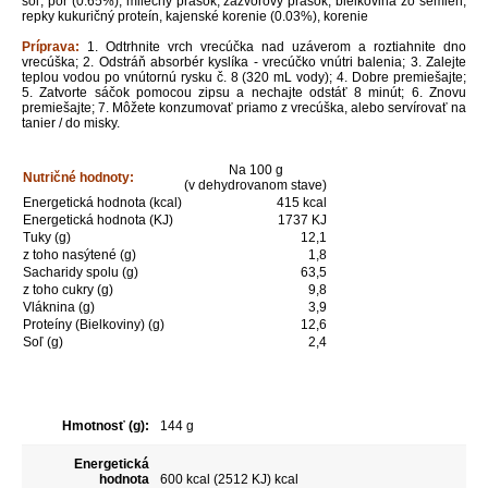
soľ, pór (0.65%), mliečny prášok, zázvorový prášok, bielkovina zo semien,
repky kukuričný proteín, kajenské korenie (0.03%), korenie
Príprava:
1. Odtrhnite vrch vrecúčka nad uzáverom a roztiahnite dno
vrecúška; 2. Odstráň absorbér kyslíka - vrecúčko vnútri balenia; 3. Zalejte
teplou vodou po vnútornú rysku č. 8 (320 mL vody); 4. Dobre premiešajte;
5. Zatvorte sáčok pomocou zipsu a nechajte odstáť 8 minút; 6. Znovu
premiešajte; 7. Môžete konzumovať priamo z vrecúška, alebo servírovať na
tanier / do misky.
Na 100 g
Nutričné hodnoty:
(v dehydrovanom stave)
Energetická hodnota (kcal)
415 kcal
Energetická hodnota (KJ)
1737 KJ
Tuky (g)
12,1
z toho nasýtené (g)
1,8
Sacharidy spolu (g)
63,5
z toho cukry (g)
9,8
Vláknina (g)
3,9
Proteíny (Bielkoviny) (g)
12,6
Soľ (g)
2,4
Hmotnosť (g):
144 g
Energetická
hodnota
600 kcal (2512 KJ) kcal