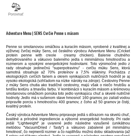
Porovnať
Adventure Menu | SENS Cvrčie Penne s mäsom
Penne so smotanovou omáčkou a kuracím mäsom, vyrobené z kvalitnej a
výživnej čvrčej múky Sens, od českého výrobcu Adventure Menu (Cricket
protein penne with creole creamy chicken).
Balenie chutného
dehydrovaného a vákuovo baleného jedla s minimálnou hmotnosťou a
rozmerom a vysokými energetickými hodnotami. Toto výnimočné jedlo z
rady obsahuje jedinečnú "superpotravinu" - cvrčiu múku Sens, ktorá
samotná obsahuje až 70% proteínov a 7,5% vlákniny. Pochádza z
ekologických cvrčích fariem a okrem vynikajúcich nutričných hodnôt je aj
vysoko ekologická (vzhľadom na nízke nároky na zdroje). Cestoviny Penne
z múky Sens chutia ako tradičné cestoviny, majú však o niečo hrubšiu a
tvrdšiu textúru a tmavšiu farbu. V kombinácii s kuracím mäsom a krémovou
smotanovou omáčkom ponúka toto jedlo vynikajúcu chuť a skvelé nutričné
hodnoty. Jedlo má v sušenom stave hmosnoť 160 gramov, po zaliatí vodou
pripravíte porciu s hmotnosťou 400 gramov, z čoho až 50 gramov je čistý,
kvalitný proteín.
Český výrobca Adventure Menu pripravuje jedlá s dôrazom na skvelú chuť,
kvalitné a prírodné ingrediencie a výborné energetické hodnoty. Pri rade
jedál "Lightweight" je uvarené jedlo následne vysušené (unikátnou
metódou "VacuumDried / Tasty") a vákuovo zabalené pri minimálnu
hmotnosť, čo nejmenší rozmer a čo najdlhšiu možnú dobu skladovania (až