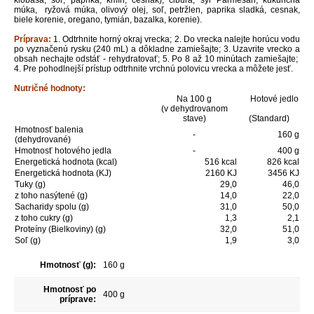
klobása, soľ, paprika, kmín, cesnak), cibuľa, syr Parmesan, kukuričná
múka, ryžová múka, olivový olej, soľ, petržlen, paprika sladká, cesnak,
biele korenie, oregano, tymián, bazalka, korenie).
Príprava:
1. Odtrhnite horný okraj vrecka; 2.
Do
vrecka
nalejte
horúcu vodu
po vyznačenú rysku (
240 mL
)
a
dôkladne
zamiešajte;
3. Uzavrite vrecko a
obsah nechajte odstáť - rehydratovať; 5. Po 8 až 10 minútach zamiešajte;
4. Pre pohodlnejší prístup odtrhnite vrchnú polovicu vrecka a môžete jesť.
Nutričné hodnoty:
Na 100 g
Hotové jedlo
(v dehydrovanom
stave)
(Standard)
Hmotnosť balenia
-
160 g
(dehydrované)
Hmotnosť hotového jedla
-
400 g
Energetická hodnota (kcal)
516 kcal
826
kcal
Energetická hodnota (KJ)
2160 KJ
3456
KJ
Tuky (g)
29,0
46,0
z toho nasýtené (g)
14,0
22,0
Sacharidy spolu (g)
31,0
50,0
z toho cukry (g)
1,3
2,1
Proteíny (Bielkoviny) (g)
32,0
51,0
Soľ (g)
1,9
3,0
Hmotnosť (g):
160 g
Hmotnosť po
400 g
príprave: