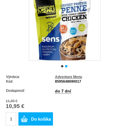
Výrobca:
Adventure Menu
Kód:
8595648690017
Dostupnosť:
do 7 dní
11,90 €
10,95 €
Do košíka