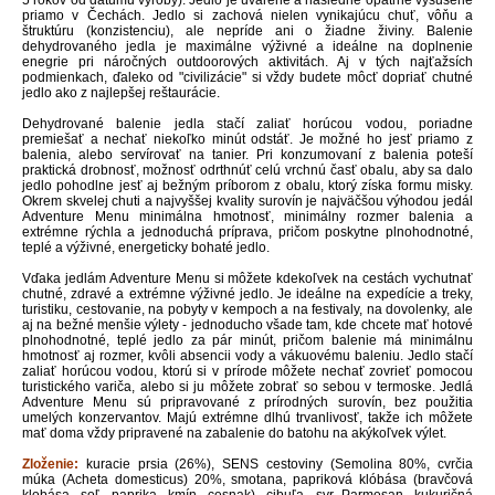
5 rokov od dátumu výroby). Jedlo je uvarené a následne opatrne vysušené
priamo v Čechách. Jedlo si zachová nielen vynikajúcu chuť, vôňu a
štruktúru (konzistenciu), ale nepríde ani o žiadne živiny. Balenie
dehydrovaného jedla je maximálne výživné a ideálne na doplnenie
enegrie pri náročných outdoorových aktivitách. Aj v tých najťažsích
podmienkach, ďaleko od "civilizácie" si vždy budete môcť dopriať chutné
jedlo ako z najlepšej reštaurácie.
Dehydrované balenie jedla stačí zaliať horúcou vodou, poriadne
premiešať a nechať niekoľko minút odstáť. Je možné ho jesť priamo z
balenia, alebo servírovať na tanier. Pri konzumovaní z balenia poteší
praktická drobnosť, možnosť odrthnúť celú vrchnú časť obalu, aby sa dalo
jedlo pohodlne jesť aj bežným príborom z obalu, ktorý získa formu misky.
Okrem skvelej chuti a najvyššej kvality surovín je najväčšou výhodou jedál
Adventure Menu minimálna hmotnosť, minimálny rozmer balenia a
extrémne rýchla a jednoduchá príprava, pričom poskytne plnohodnotné,
teplé a výživné, energeticky bohaté jedlo.
Vďaka jedlám Adventure Menu si môžete kdekoľvek na cestách vychutnať
chutné, zdravé a extrémne výživné jedlo. Je ideálne na expedície a treky,
turistiku, cestovanie, na pobyty v kempoch a na festivaly, na dovolenky, ale
aj na bežné menšie výlety - jednoducho všade tam, kde chcete mať hotové
plnohodnotné, teplé jedlo za pár minút, pričom balenie má minimálnu
hmotnosť aj rozmer, kvôli absencii vody a vákuovému baleniu. Jedlo stačí
zaliať horúcou vodou, ktorú si v prírode môžete nechať zovrieť pomocou
turistického variča, alebo si ju môžete zobrať so sebou v termoske. Jedlá
Adventure Menu sú pripravované z prírodných surovín, bez použitia
umelých konzervantov. Majú extrémne dlhú trvanlivosť, takže ich môžete
mať doma vždy pripravené na zabalenie do batohu na akýkoľvek výlet.
Zloženie:
kuracie prsia (26%), SENS cestoviny (Semolina 80%, cvrčia
múka (Acheta domesticus) 20%, smotana, papriková klóbása (bravčová