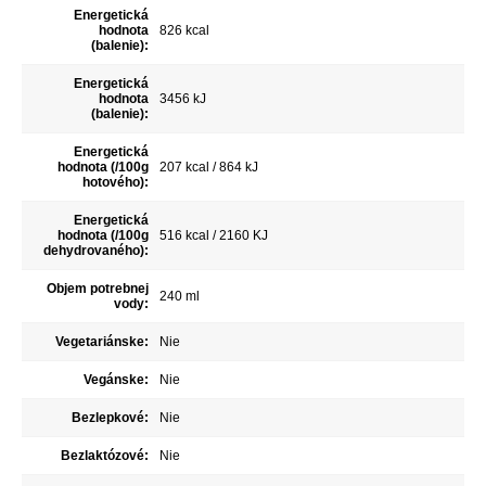
Energetická
hodnota
826 kcal
(balenie):
Energetická
hodnota
3456 kJ
(balenie):
Energetická
hodnota (/100g
207 kcal / 864 kJ
hotového):
Energetická
hodnota (/100g
516 kcal / 2160 KJ
dehydrovaného):
Objem potrebnej
240 ml
vody:
Vegetariánske:
Nie
Vegánske:
Nie
Bezlepkové:
Nie
Bezlaktózové:
Nie