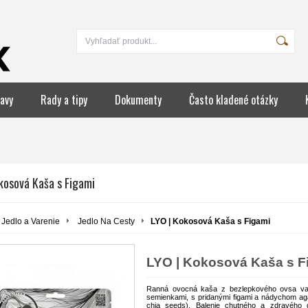
avy
Rady a tipy
Dokumenty
Často kladené otázky
kosová Kaša s Figami
Jedlo a Varenie
Jedlo Na Cesty
LYO | Kokosová Kaša s Figami
LYO | Kokosová Kaša s F
Ranná ovocná kaša z bezlepkového ovsa var
semienkami, s pridanými figami a nádychom agá
chia seeds). Balenie chutného a zdravého 