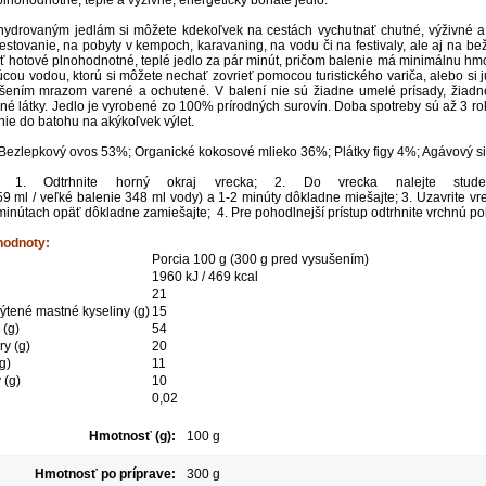
ydrovaným jedlám si môžete kdekoľvek na cestách vychutnať chutné, výživné a z
 cestovanie, na pobyty v kempoch, karavaning, na vodu či na festivaly, ale aj na 
 hotové plnohodnotné, teplé jedlo za pár minút, pričom balenie má minimálnu hmotn
úcou vodou, ktorú si môžete nechať zovrieť pomocou turistického variča, alebo si
šením mrazom varené a ochutené. V balení nie sú žiadne umelé prísady, žiadne
né látky. Jedlo je vyrobené zo 100% prírodných surovín. Doba spotreby sú až 3 r
ie do batohu na akýkoľvek výlet.
B
ezlepkový ovos 53%; Organické kokosové mlieko 36%; Plátky figy 4%; Agávový 
a:
1. Odtrhnite horný okraj vrecka; 2.
Do vrecka nalejte stu
59 ml / veľké balenie 348 ml vody) a 1-2 minúty dôkladne miešajte;
3. Uzavrite vr
minútach opäť dôkladne zamiešajte; 4. Pre pohodlnejší prístup odtrhnite vrchnú po
hodnoty:
Porcia 100 g (300 g pred vysušením)
1960 kJ / 469 kcal
21
sýtené mastné kyseliny (g)
15
 (g)
54
ry (g)
20
g)
11
 (g)
10
0,02
Hmotnosť (g):
100 g
Hmotnosť po príprave:
300 g