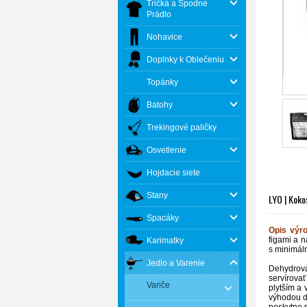
Tričká a Spodné
Prádlo
Nohavice
Doplnky k Oblečeniu
Topánky
Batohy
Trekingové paličky
Osvetlenie
Hojdacie siete
Stany
LYO | Koko
Spacáky
Opis výr
figami a 
Karimatky
s minimál
Jedlo a Varenie
Dehydrova
servírovať
Variče
plytším a 
výhodou d
poskytne p