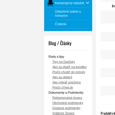
Kempingový nábytok
En
Zateplené sukne a
nohavice
Čistenie
Blog / Články
Rady a tipy
Tipy na Darčeky
Ako sa zbaliť na turistiku
Prečo chodiť do prírody
Ako sa obliecť
Ako vybrať snežnice
Prečo xTrek.sk
Dokumenty a Podmienky
Reklamovanie tovaru
Obchodné podmienky
Dodacie podmienky
Produkty 
Vrátenie Tovaru