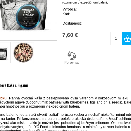
rozmerom v expedičnom balení.
Výrobca:
Kód:
Dostupnosť:
7,60 €
Porovnať
sová Kaša s Figami
obku:
Ranná ovocná kaša z bezlepkového ovsa varenom v kokosovom mlieku, s 
nádychom agáve (Coconut milk oatmeal with blueberries, figs and chia seeds). Ba
nou hmotnosťou a rozmerom v expedičnom balení.
né balenie jedla stačí otvoriť, zaliať horúcou vodou a nechať niekoľko minút od
 na tanier. Pri konzumovaní z balenia poteší praktická drobnosť, možnosť odrthnú
vyzerá ako miska - takto je možné jesť pohodlne aj bežným príborom. Okrem skvelej
ehydrovaných jedál LYO Food minimálna hmotnosť a minimálny rozmer balenia a e
lnohodnotné, teplé a výživné, energeticky bohaté jedlo.