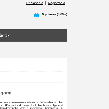
Prihlásenie
Registrácia
0
položiek
(0,00 €)
Kontakt
igami
enom v kokosovom mlieku, s čučoriedkami, chia
ve (Coconut milk oatmeal with blueberries, figs and
dehydrovaného jedla s minimálnou hmotnosťou a