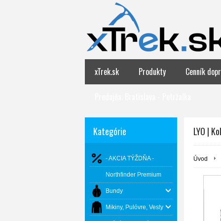
xTrek.sk
Produkty
Cenník dopr
Predajňa: Bratislava - Petržalka
Kategórie
LYO | Ko
- AKCIA TÝŽDŇA -
Úvod
Northfinder Premium
Bundy
Mikiny, Pulóvre, Vesty