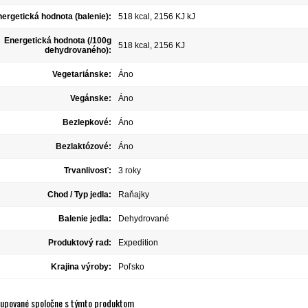
ergetická hodnota (balenie):
518 kcal, 2156 KJ kJ
Energetická hodnota (/100g
518 kcal, 2156 KJ
dehydrovaného):
Vegetariánske:
Áno
Vegánske:
Áno
Bezlepkové:
Áno
Bezlaktózové:
Áno
Trvanlivosť:
3 roky
Chod / Typ jedla:
Raňajky
Balenie jedla:
Dehydrované
Produktový rad:
Expedition
Krajina výroby:
Poľsko
kupované spoločne s týmto produktom