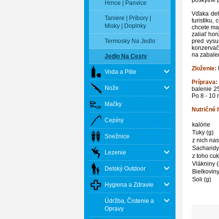
Hrnce | Panvice
Vďaka deh
Taniere | Príbory |
turistiku,
Misky | Doplnky
chcete mať
zaliať hor
pred vysu
Termosky Na Jedlo
konzervač
na zabalen
Jedlo Na Cesty
Zloženie:
Voda a Pitie
Príprav
Nože
balenie 2
Po 8 - 10 
Mačky
Nutričné 
Cepíny
kalórie
Tuky (g)
Snežnice
z nich na
Sacharidy
Lezenie
z toho cuk
Vlákniny (
Detský Outdoor
Bielkoviny
Soli (g)
Hygiena a Zdravie
Údržba, Čistenie a
Opravy