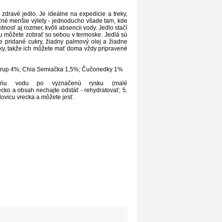
dravé jedlo. Je ideálne na expedície a treky,
bežné menšie výlety - jednoducho všade tam, kde
osť aj rozmer, kvôli absencii vody. Jedlo stačí
 ju môžete zobrať so sebou v termoske. Jedlá sú
 pridané cukry, žiadny palmový olej a žiadne
oky, takže ich môžete mať doma vždy pripravené
sirup 4%; Chia Semiačka 1,5%; Čučoriedky 1%
deńu vodu po vyznačenú rysku (malé
ecko a obsah nechajte odstáť - rehydratovať; 5.
lovicu vrecka a môžete jesť.