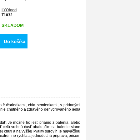
LYOfood
T1032
SKLADOM
Do košíka
čučoriedkami, chia semienkami, s pridanými
lenie chutného a zdravého dehydrovaného jedla
stáť. Je možné ho jesť priamo z balenia, alebo
ť celú vrchnú časť obalu, čím sa balenie stane
 chuti a najvyššej kvality surovín je najväčšou
xtrémne rýchla a jednoduchá príprava, pričom