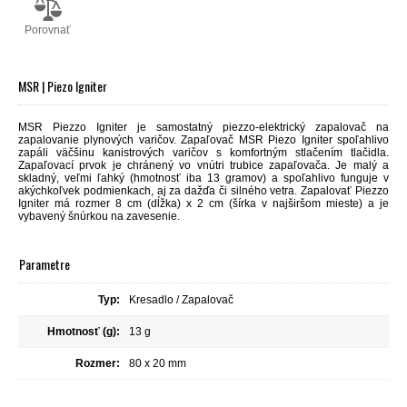
Porovnať
MSR | Piezo Igniter
MSR Piezzo Igniter je samostatný piezzo-elektrický zapalovač na
zapalovanie plynových varičov. Zapaľovač MSR Piezo Igniter spoľahlivo
zapáli väčšinu kanistrových varičov s komfortným stlačením tlačidla.
Zapaľovací prvok je chránený vo vnútri trubice zapaľovača. Je malý a
skladný, veľmi ľahký (hmotnosť iba 13 gramov) a spoľahlivo funguje v
akýchkoľvek podmienkach, aj za dažďa či silného vetra. Zapalovať Piezzo
Igniter má rozmer 8 cm (dĺžka) x 2 cm (šírka v najširšom mieste) a je
vybavený šnúrkou na zavesenie.
Parametre
Typ:
Kresadlo / Zapalovač
Hmotnosť (g):
13 g
Rozmer:
80 x 20 mm