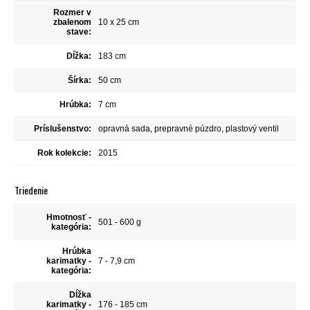
Rozmer v
zbalenom
10 x 25 cm
stave:
Dĺžka:
183 cm
Šírka:
50 cm
Hrúbka:
7 cm
Príslušenstvo:
opravná sada, prepravné púzdro, plastový ventil
Rok kolekcie:
2015
Triedenie
Hmotnosť -
501 - 600 g
kategória:
Hrúbka
karimatky -
7 - 7,9 cm
kategória:
Dĺžka
karimatky -
176 - 185 cm