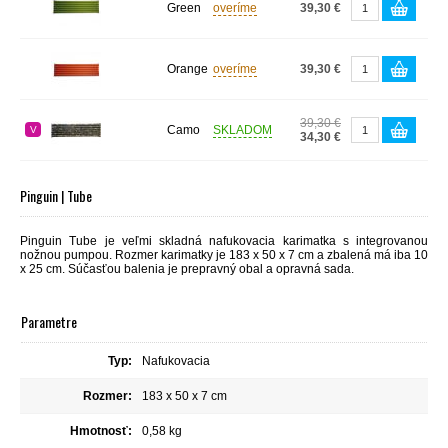
Green
overíme
39,30 €
Orange
overíme
39,30 €
39,30 €
Camo
SKLADOM
V
34,30 €
Pinguin | Tube
Pinguin Tube je veľmi skladná nafukovacia karimatka s integrovanou
nožnou pumpou. Rozmer karimatky je 183 x 50 x 7 cm a zbalená má iba 10
x 25 cm. Súčasťou balenia je prepravný obal a opravná sada.
Parametre
Typ:
Nafukovacia
Rozmer:
183 x 50 x 7 cm
Hmotnosť:
0,58 kg