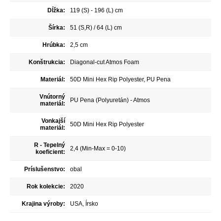
Dĺžka:
119 (S) - 196 (L) cm
Šírka:
51 (S,R) / 64 (L) cm
Hrúbka:
2,5 cm
Konštrukcia:
Diagonal-cut Atmos Foam
Materiál:
50D Mini Hex Rip Polyester, PU Pena
Vnútorný
PU Pena (Polyuretán) - Atmos
materiál:
Vonkajší
50D Mini Hex Rip Polyester
materiál:
R - Tepelný
2,4 (Min-Max = 0-10)
koeficient:
Príslušenstvo:
obal
Rok kolekcie:
2020
Krajina výroby:
USA, Írsko