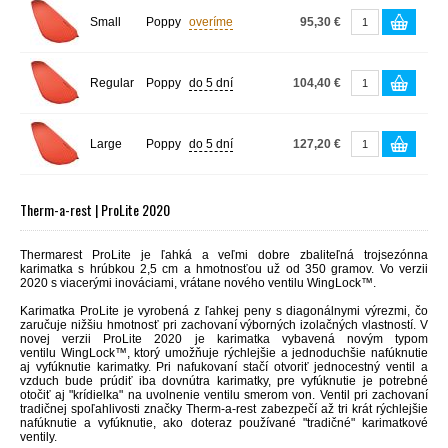
Small
Poppy
overíme
95,30 €
Regular
Poppy
do 5 dní
104,40 €
Large
Poppy
do 5 dní
127,20 €
Therm-a-rest | ProLite 2020
Thermarest ProLite je ľahká a veľmi dobre zbaliteľná trojsezónna
karimatka s hrúbkou 2,5 cm a hmotnosťou už od 350 gramov. Vo verzii
2020 s viacerými inováciami, vrátane nového ventilu
WingLock™.
K
arimatka
ProLite
je vyrobená
z ľahkej peny s diagonálnymi výrezmi, čo
zaručuje nižšiu hmotnosť pri zachovaní výborných izolačných vlastností. V
novej verzii ProLite 2020 je karimatka vybavená novým typom
ventilu
WingLock™, ktorý umožňuje rýchlejšie a jednoduchšie nafúknutie
aj vyfúknutie karimatky. Pri nafukovaní stačí otvoriť jednocestný ventil a
vzduch bude prúdiť iba dovnútra karimatky, pre vyfúknutie je potrebné
otočiť aj "krídielka" na uvolnenie ventilu smerom von. Ventil pri zachovaní
tradičnej spoľahlivosti značky Therm-a-rest zabezpečí až tri krát rýchlejšie
nafúknutie a vyfúknutie, ako doteraz používané "tradičné" karimatkové
ventily.