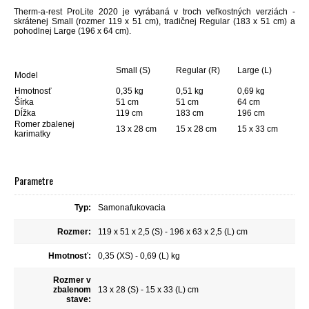
Therm-a-rest ProLite 2020 je vyrábaná v troch veľkostných verziách -
skrátenej Small (rozmer 119 x 51 cm), tradičnej Regular (183 x 51 cm) a
pohodlnej Large (196 x 64 cm).
Small (S)
Regular (R)
Large (L)
Model
Hmotnosť
0,35 kg
0,51 kg
0,69 kg
Šírka
51 cm
51 cm
64 cm
Dĺžka
119 cm
183 cm
196 cm
Romer zbalenej
13 x 28 cm
15 x 28 cm
15 x 33 cm
karimatky
Parametre
Typ:
Samonafukovacia
Rozmer:
119 x 51 x 2,5 (S) - 196 x 63 x 2,5 (L) cm
Hmotnosť:
0,35 (XS) - 0,69 (L) kg
Rozmer v
zbalenom
13 x 28 (S) - 15 x 33 (L) cm
stave: