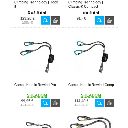
Climbing Technology | Hook
Climbing Technology |
It
Classic-K Compact
3 až 5 dní
do 5 dní
129,20 €
91,- €
138,- €
Camp | Kinetic Rewind Pro
Camp | Kinetic Rewind Comp
SKLADOM
SKLADOM
99,95 €
114,40 €
121,60 €
125,60 €