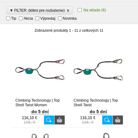
∨
Na sklade
(6)
▼ FILTER: (klikni pre rozbalenie)
Tip
Akcia
Výpredaj
Novinka
Zobrazené produkty
1 - 11
z celkových
11
Climbing Technology | Top
Climbing Technology | Top
Shell Twist Women
Shell Twist
do 5 dní
do 5 dní
116,10 €
116,10 €
128,- €
128,- €