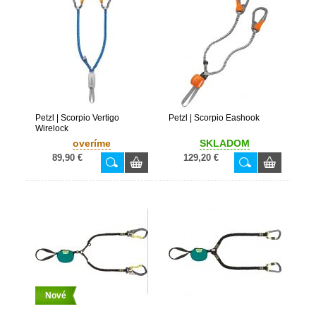
Petzl | Scorpio Vertigo
Petzl | Scorpio Eashook
Wirelock
overíme
SKLADOM
89,90 €
129,20 €
Nové