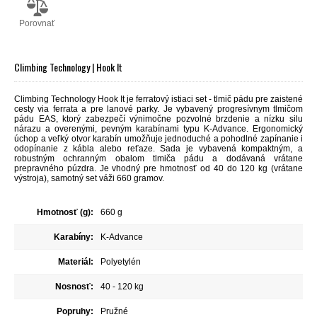
Porovnať
Climbing Technology | Hook It
Climbing Technology Hook It je ferratový istiaci set - tlmič pádu pre zaistené
cesty via ferrata a pre lanové parky. Je vybavený progresívnym tlmičom
pádu EAS, ktorý zabezpečí výnimočne pozvolné brzdenie a nízku silu
nárazu a overenými, pevným karabínami typu K-Advance. Ergonomický
úchop a veľký otvor karabín umožňuje jednoduché a pohodlné zapínanie i
odopínanie z kábla alebo reťaze. Sada je vybavená kompaktným, a
robustným ochranným obalom tlmiča pádu a dodávaná vrátane
prepravného púzdra. Je vhodný pre hmotnosť od 40 do 120 kg (vrátane
výstroja), samotný set váži 660 gramov.
Hmotnosť (g):
660 g
Karabíny:
K-Advance
Materiál:
Polyetylén
Nosnosť:
40 - 120 kg
Popruhy:
Pružné