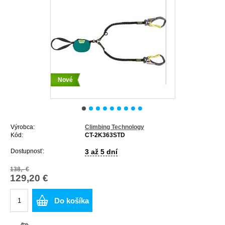
Nové
Výrobca:
Climbing Technology
Kód:
CT-2K363STD
Dostupnosť:
3 až 5 dní
138,- €
129,20 €
Do košíka